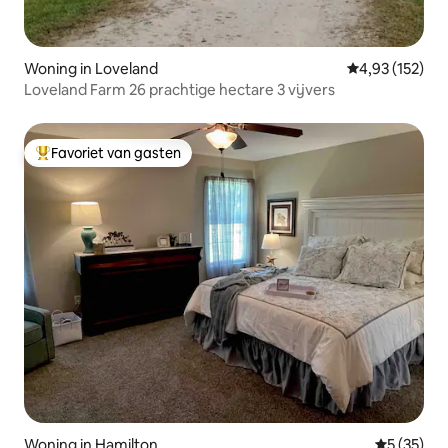
Woning in Loveland
Gemiddelde beo
4,93 (152)
Loveland Farm 26 prachtige hectare 3 vijvers
Favoriet van gasten
Topfavoriet van gasten
Woning in Hamilton
Gemiddelde
5 (35)