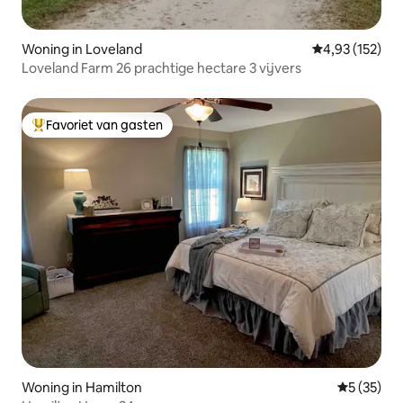
Woning in Loveland
Gemiddelde beo
4,93 (152)
Loveland Farm 26 prachtige hectare 3 vijvers
Favoriet van gasten
Topfavoriet van gasten
Woning in Hamilton
Gemiddelde
5 (35)