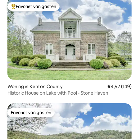
Favoriet van gasten
Topfavoriet van gasten
Woning in Kenton County
Gemiddelde beo
4,97 (149)
Historic House on Lake with Pool - Stone Haven
Favoriet van gasten
Favoriet van gasten