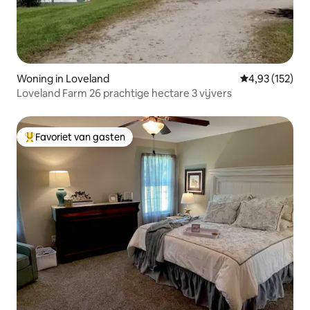
Woning in Loveland
Gemiddelde beo
4,93 (152)
Loveland Farm 26 prachtige hectare 3 vijvers
Favoriet van gasten
Topfavoriet van gasten