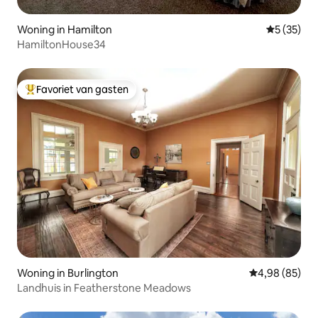
Woning in Hamilton
Gemiddelde
5 (35)
HamiltonHouse34
Favoriet van gasten
Topfavoriet van gasten
Woning in Burlington
Gemiddelde be
4,98 (85)
Landhuis in Featherstone Meadows