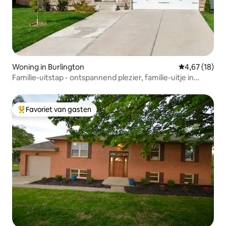
Woning in Burlington
Gemiddelde be
4,67 (18)
Familie-uitstap - ontspannend plezier, familie-uitje in
Cincinnati!
Favoriet van gasten
Topfavoriet van gasten