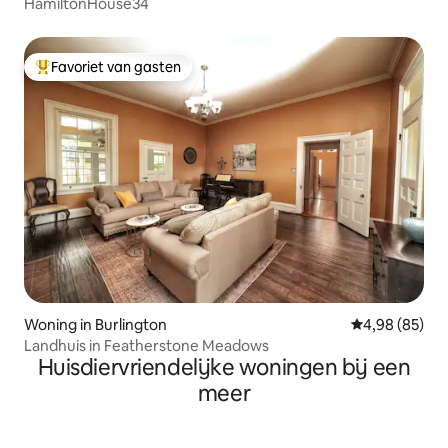
HamiltonHouse34
Favoriet van gasten
Topfavoriet van gasten
Woning in Burlington
Gemiddelde be
4,98 (85)
Landhuis in Featherstone Meadows
Huisdiervriendelijke woningen bij een
meer