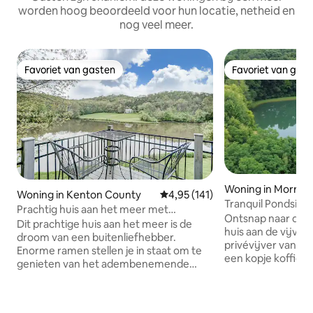
worden hoog beoordeeld voor hun locatie, netheid en
nog veel meer.
Favoriet van gasten
Favoriet van gas
Favoriet van gasten
Favoriet van gas
Woning in Morrow
Woning in Kenton County
Gemiddelde beoordeling van 4,9
4,95 (141)
Tranquil Pondside
Prachtig huis aan het meer met
Ontsnap naar de r
zwembad - Stone Haven
Dit prachtige huis aan het meer is de
huis aan de vijver
droom van een buitenliefhebber.
privévijver van 1 
Enorme ramen stellen je in staat om te
een kopje koffie te
genieten van het adembenemende
uit de vijver, gooi 
uitzicht over het meer van 10,5 hectare
voor een ontspann
en de omliggende bossen. Terwijl u een
of ontspan met ee
gemakkelijke 30 minuten rijden van het
water glinstert in