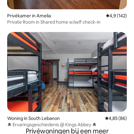
Privékamer in Amelia
Gemiddelde be
4,9 (142)
Private Room in Shared home w/self check-in
Woning in South Lebanon
Gemiddelde be
4,85 (86)
🔔 Ervaringsgeschiedenis @ Kings Abbey 🔔
Privéwoningen bij een meer