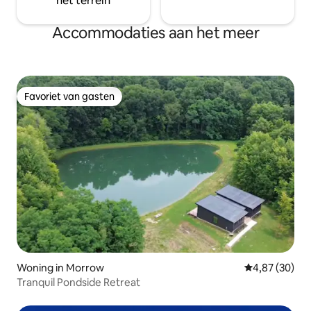
het terrein
Accommodaties aan het meer
Favoriet van gasten
Favoriet van gasten
Woning in Morrow
Gemiddelde be
4,87 (30)
Tranquil Pondside Retreat