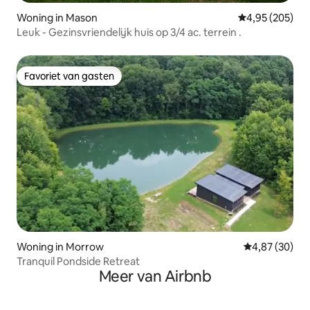
Woning in Mason
Gemiddelde beo
4,95 (205)
Leuk - Gezinsvriendelijk huis op 3/4 ac. terrein .
Favoriet van gasten
Favoriet van gasten
Woning in Morrow
Gemiddelde be
4,87 (30)
Tranquil Pondside Retreat
Meer van Airbnb