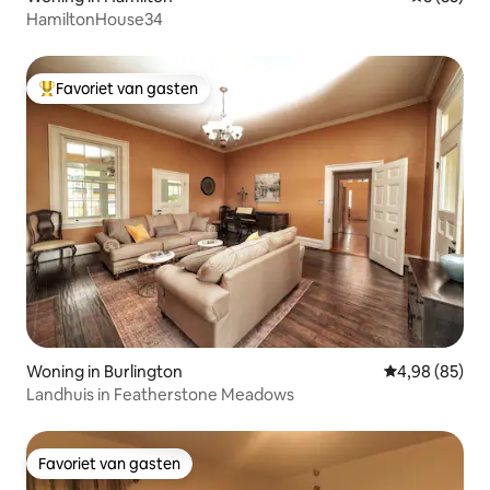
HamiltonHouse34
Favoriet van gasten
Topfavoriet van gasten
Woning in Burlington
Gemiddelde be
4,98 (85)
Landhuis in Featherstone Meadows
Favoriet van gasten
Favoriet van gasten