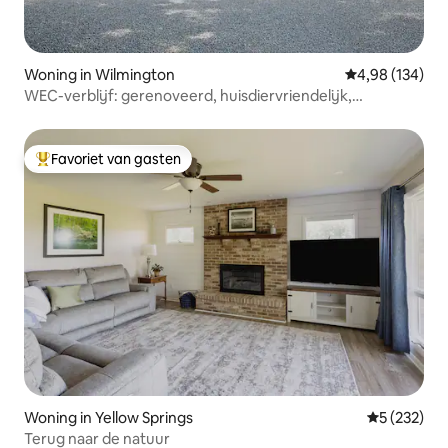
Woning in Wilmington
Gemiddelde beo
4,98 (134)
WEC-verblijf: gerenoveerd, huisdiervriendelijk,
omheinde tuin
Favoriet van gasten
Topfavoriet van gasten
Woning in Yellow Springs
Gemiddelde 
5 (232)
Terug naar de natuur