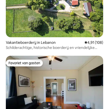
Vakantieboerderij in Lebanon
Gemiddelde beo
4,91 (108)
Schilderachtige, historische boerderij en vriendelijke
boerderijdieren
Favoriet van gasten
Favoriet van gasten