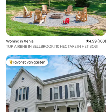
Woning in Xenia
Gemiddelde beo
4,99 (100)
TOP AIRBNB IN BELLBROOK! 10 HECTARE IN HET BOS!
Favoriet van gasten
Topfavoriet van gasten