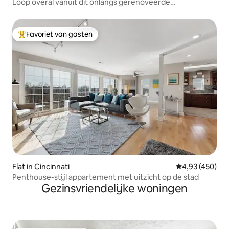
Loop overal vanuit dit onlangs gerenoveerde
appartement
Favoriet van gasten
Topfavoriet van gasten
Flat in Cincinnati
Gemiddelde beo
4,93 (450)
Penthouse-stijl appartement met uitzicht op de stad
Gezinsvriendelijke woningen