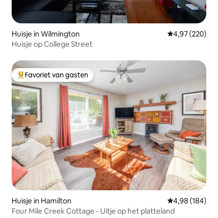
Huisje in Wilmington
Gemiddelde beo
4,97 (220)
Huisje op College Street
Favoriet van gasten
Topfavoriet van gasten
Huisje in Hamilton
Gemiddelde beo
4,98 (184)
Four Mile Creek Cottage - Uitje op het platteland