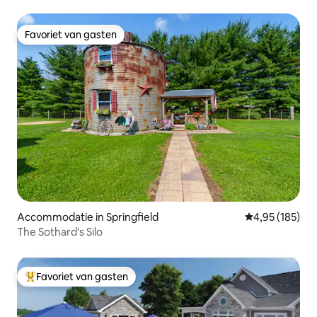
Favoriet van gasten
Favoriet van gasten
Accommodatie in Springfield
Gemiddelde beo
4,95 (185)
The Sothard's Silo
Favoriet van gasten
Topfavoriet van gasten