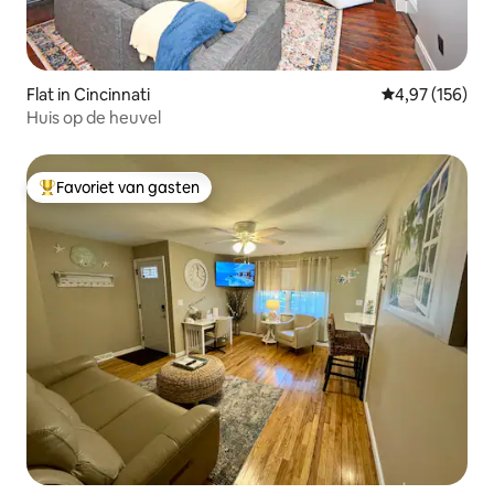
Flat in Cincinnati
Gemiddelde beo
4,97 (156)
Huis op de heuvel
Favoriet van gasten
Topfavoriet van gasten