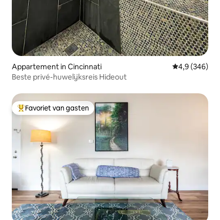
Appartement in Cincinnati
Gemiddelde be
4,9 (346)
Beste privé-huwelijksreis Hideout
Favoriet van gasten
Topfavoriet van gasten