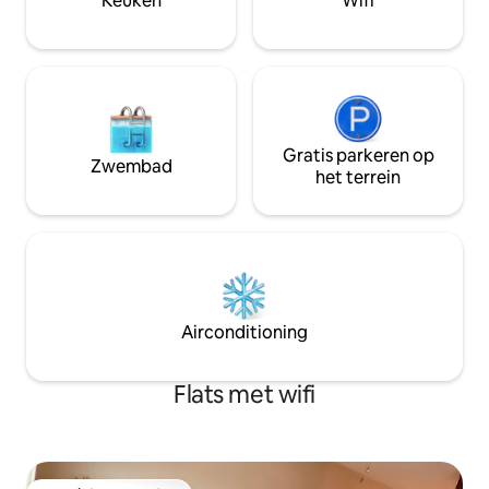
Keuken
Wifi
jezelf.
Gratis parkeren op
Zwembad
het terrein
Airconditioning
Flats met wifi