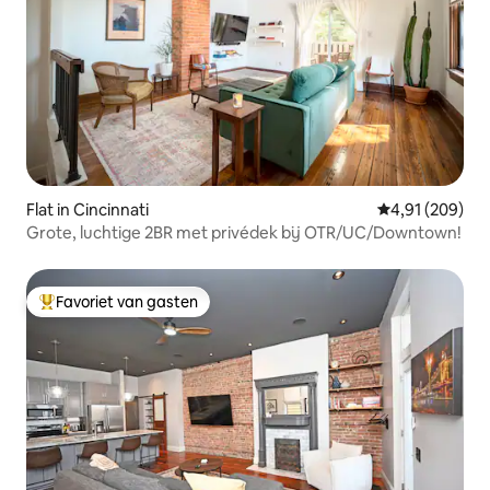
Flat in Cincinnati
Gemiddelde beo
4,91 (209)
Grote, luchtige 2BR met privédek bij OTR/UC/Downtown!
Favoriet van gasten
Topfavoriet van gasten