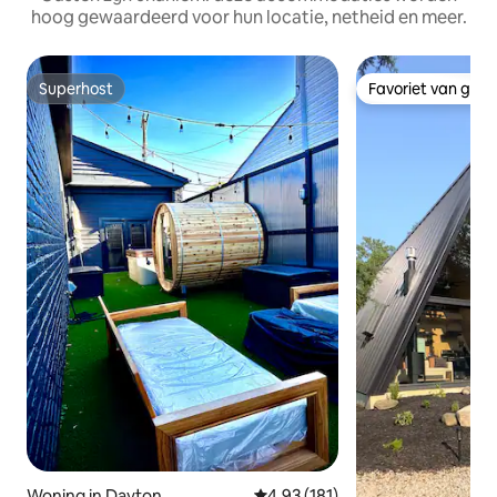
hoog gewaardeerd voor hun locatie, netheid en meer.
Superhost
Favoriet van gas
Superhost
Favoriet van gas
Woning in Dayton
Gemiddelde beoordeling van 4,9
4,93 (181)