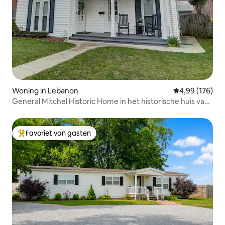
Woning in Lebanon
Gemiddelde beo
4,99 (176)
General Mitchel Historic Home in het historische huis van
generaal Mitchel in het centrum van Lebanon
Favoriet van gasten
Topfavoriet van gasten