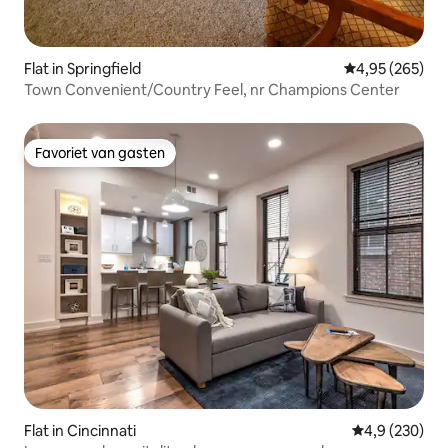
Flat in Springfield
Gemiddelde beo
4,95 (265)
Town Convenient/Country Feel, nr Champions Center
Favoriet van gasten
Favoriet van gasten
Flat in Cincinnati
Gemiddelde be
4,9 (230)