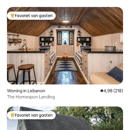
Favoriet van gasten
Topfavoriet van gasten
Woning in Lebanon
Gemiddelde beo
4,98 (218)
The Homespun Landing
Favoriet van gasten
Topfavoriet van gasten