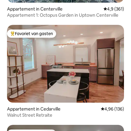
Appartement in Centerville
Gemiddelde be
4,9 (361)
Appartement 1: Octopus Garden in Uptown Centerville
Favoriet van gasten
Topfavoriet van gasten
Appartement in Cedarville
Gemiddelde beo
4,96 (136)
Walnut Street Retraite