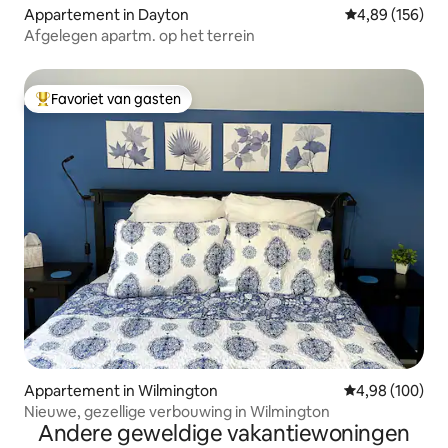
Appartement in Dayton
Gemiddelde beo
4,89 (156)
Afgelegen apartm. op het terrein
Favoriet van gasten
Topfavoriet van gasten
Appartement in Wilmington
Gemiddelde beo
4,98 (100)
Nieuwe, gezellige verbouwing in Wilmington
Andere geweldige vakantiewoningen