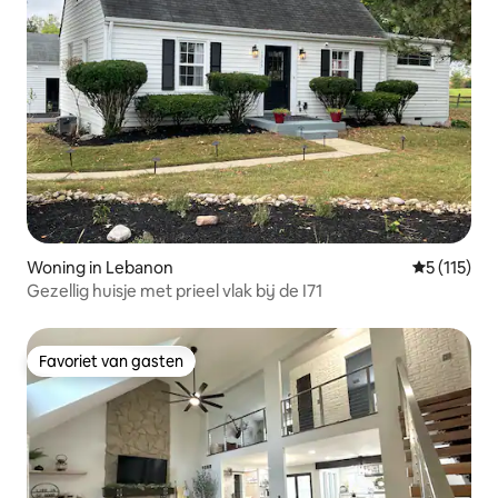
Woning in Lebanon
Gemiddelde
5 (115)
Gezellig huisje met prieel vlak bij de I71
Favoriet van gasten
Favoriet van gasten