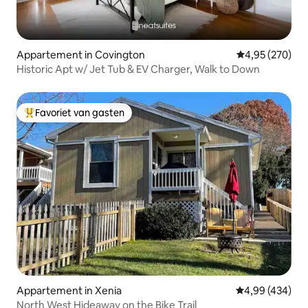
Appartement in Covington
Gemiddelde beo
4,95 (270)
Historic Apt w/ Jet Tub & EV Charger, Walk to Down
Favoriet van gasten
Topfavoriet van gasten
Appartement in Xenia
Gemiddelde beo
4,99 (434)
North West Hideaway on the Bike Trail