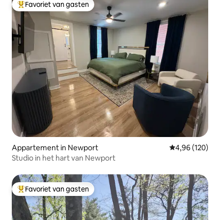
Favoriet van gasten
Topfavoriet van gasten
Appartement in Newport
Gemiddelde beo
4,96 (120)
Studio in het hart van Newport
Favoriet van gasten
Topfavoriet van gasten