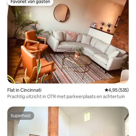
Favoriet van gasten
Favoriet van gasten
Flat in Cincinnati
Gemiddelde beo
4,95 (535)
Prachtig uitzicht in OTR met parkeerplaats en achtertuin
Superhost
Superhost