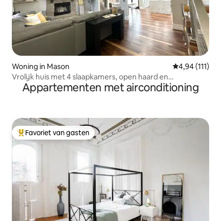
Woning in Mason
Gemiddelde be
4,94 (111)
Vrolijk huis met 4 slaapkamers, open haard en
Appartementen met airconditioning
speelkamer
Favoriet van gasten
Topfavoriet van gasten