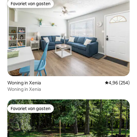
Favoriet van gasten
Favoriet van gasten
Woning in Xenia
Gemiddelde beo
4,96 (254)
Woning in Xenia
Favoriet van gasten
Favoriet van gasten