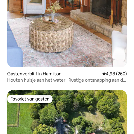
Gastenverblijf in Hamilton
Gemiddelde beo
4,98 (260)
Houten huisje aan het water | Rustige ontsnapping aan de
vijver
Favoriet van gasten
Favoriet van gasten