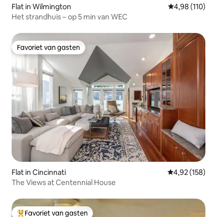
Flat in Wilmington
Gemiddelde beo
4,98 (110)
Het strandhuis – op 5 min van WEC
Favoriet van gasten
Favoriet van gasten
Flat in Cincinnati
Gemiddelde beo
4,92 (158)
The Views at Centennial House
Favoriet van gasten