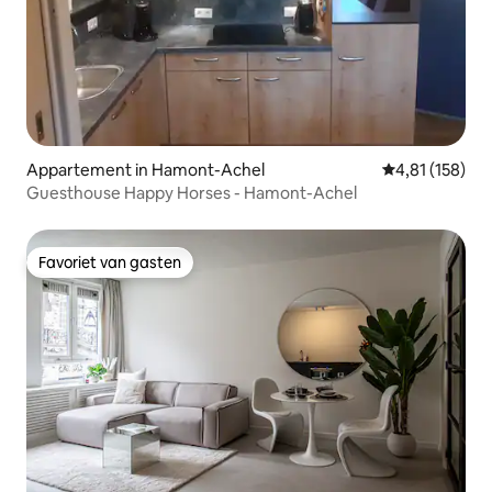
Appartement in Hamont-Achel
Gemiddelde beo
4,81 (158)
Guesthouse Happy Horses - Hamont-Achel
Favoriet van gasten
Favoriet van gasten