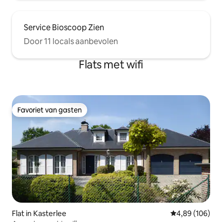
Service Bioscoop Zien
Door 11 locals aanbevolen
Flats met wifi
Favoriet van gasten
Favoriet van gasten
Flat in Kasterlee
Gemiddelde beo
4,89 (106)