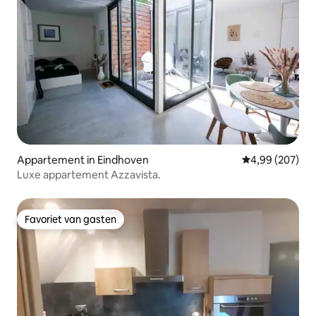
Appartement in Eindhoven
Gemiddelde beo
4,99 (207)
Luxe appartement Azzavista.
Favoriet van gasten
Favoriet van gasten