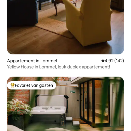
Appartement in Lommel
Gemiddelde beo
4,92 (142)
Yellow House in Lommel, leuk duplex appartement!
Favoriet van gasten
Topfavoriet van gasten