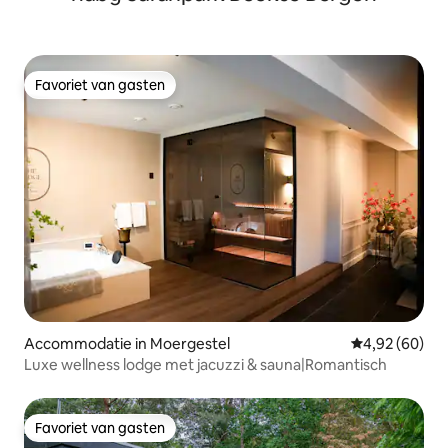
Favoriet van gasten
Favoriet van gasten
Accommodatie in Moergestel
Gemiddelde be
4,92 (60)
Luxe wellness lodge met jacuzzi & sauna|Romantisch
Favoriet van gasten
Favoriet van gasten