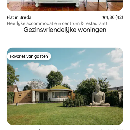
Flat in Breda
Gemiddelde be
4,86 (42)
Heerlijke accommodatie in centrum & restaurant!
Gezinsvriendelijke woningen
Favoriet van gasten
Favoriet van gasten