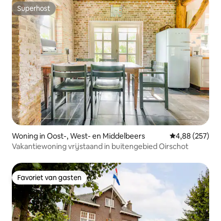
Superhost
Superhost
Woning in Oost-, West- en Middelbeers
Gemiddelde beo
4,88 (257)
Vakantiewoning vrijstaand in buitengebied Oirschot
Favoriet van gasten
Favoriet van gasten