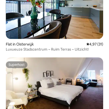
Flat in Oisterwijk
Gemiddelde be
4,97 (31)
Luxueuze Stadscentrum ~ Ruim Terras ~ Uitzicht!
Superhost
Superhost