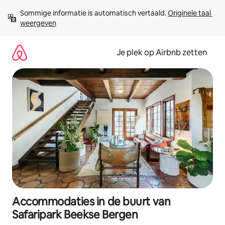
Ga
Sommige informatie is automatisch vertaald. 
Originele taal 
direct
weergeven
naar
inhoud
Je plek op Airbnb zetten
Accommodaties in de buurt van
Safaripark Beekse Bergen