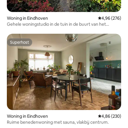
Woning in Eindhoven
Gemiddelde beo
4,96 (276)
Gehele woningstudio in de tuin in de buurt van het
centrum
Superhost
Superhost
Woning in Eindhoven
Gemiddelde beo
4,86 (230)
Ruime benedenwoning met sauna, vlakbij centrum.