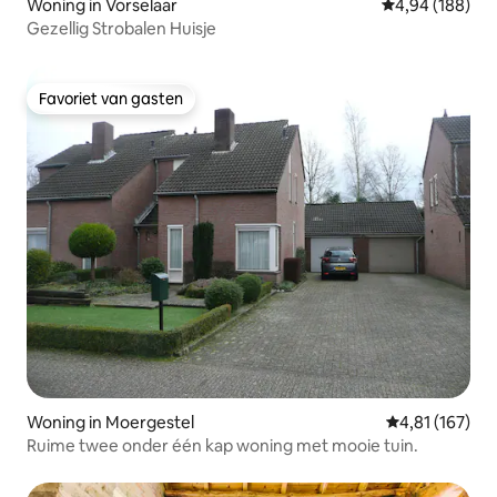
Woning in Vorselaar
Gemiddelde beo
4,94 (188)
Gezellig Strobalen Huisje
Favoriet van gasten
Favoriet van gasten
Woning in Moergestel
Gemiddelde beo
4,81 (167)
Ruime twee onder één kap woning met mooie tuin.