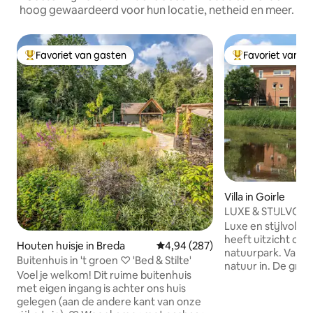
hoog gewaardeerd voor hun locatie, netheid en meer.
Favoriet van gasten
Favoriet van g
Topfavoriet van gasten
Topfavoriet van 
Villa in Goirle
LUXE & STIJLVOL
Luxe en stijlvolle v
heeft uitzicht op
Houten huisje in Breda
Gemiddelde beoordeling van 4,9
4,94 (287)
natuurpark. Vanuit
Buitenhuis in 't groen ♡ 'Bed & Stilte'
natuur in. De grote, mooie tuin met
Voel je welkom! Dit ruime buitenhuis
terras biedt voor 
met eigen ingang is achter ons huis
privacy. Fazanten, 
gelegen (aan de andere kant van onze
eenden, ooievaars 