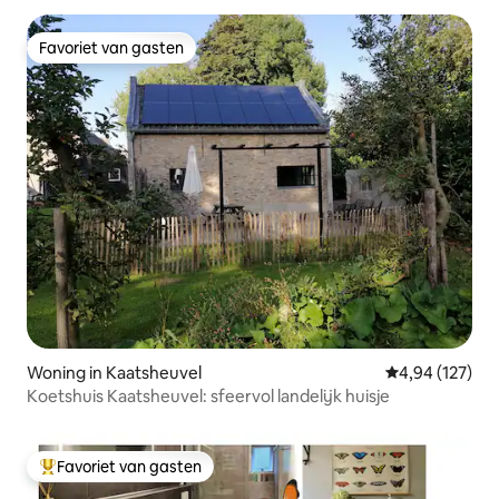
Favoriet van gasten
Favoriet van gasten
Woning in Kaatsheuvel
Gemiddelde beo
4,94 (127)
Koetshuis Kaatsheuvel: sfeervol landelijk huisje
Favoriet van gasten
Topfavoriet van gasten