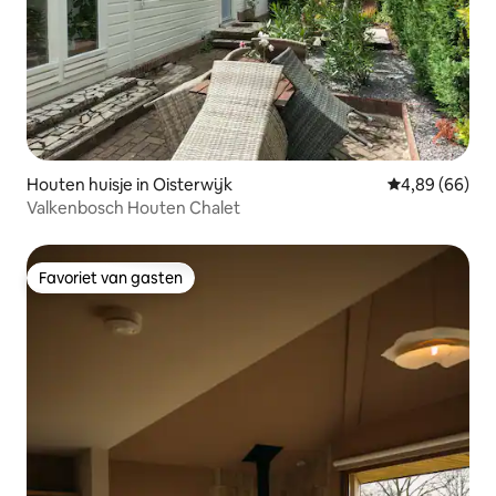
Houten huisje in Oisterwijk
Gemiddelde be
4,89 (66)
Valkenbosch Houten Chalet
Favoriet van gasten
Favoriet van gasten