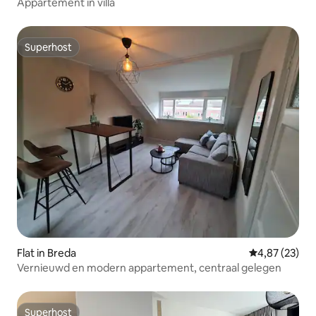
Appartement in villa
Superhost
Superhost
Flat in Breda
Gemiddelde be
4,87 (23)
Vernieuwd en modern appartement, centraal gelegen
Superhost