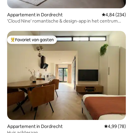
Appartement in Dordrecht
Gemiddelde beo
4,84 (234)
'Cloud Nine' romantische & design-app in het centrum
van de stad!
Favoriet van gasten
Topfavoriet van gasten
Appartement in Dordrecht
Gemiddelde be
4,99 (78)
Huis achteraan