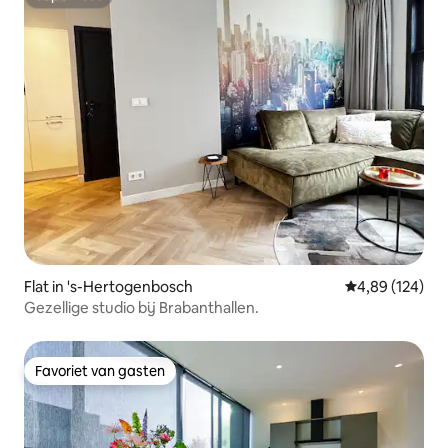
Superhost
Flat in 's-Hertogenbosch
Gemiddelde beo
4,89 (124)
Gezellige studio bij Brabanthallen.
Favoriet van gasten
Favoriet van gasten