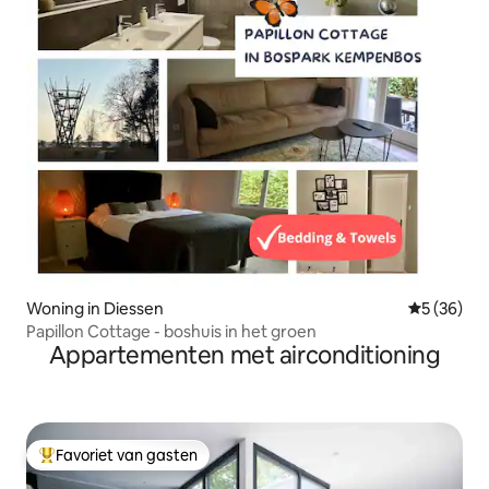
Woning in Diessen
Gemiddelde
5 (36)
Papillon Cottage - boshuis in het groen
Appartementen met airconditioning
Favoriet van gasten
Topfavoriet van gasten