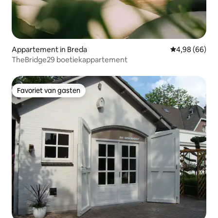
Appartement in Breda
Gemiddelde be
4,98 (66)
TheBridge29 boetiekappartement
Favoriet van gasten
Favoriet van gasten