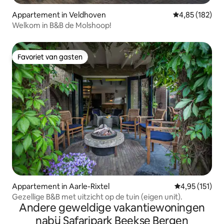
Appartement in Veldhoven
Gemiddelde beo
4,85 (182)
Welkom in B&B de Molshoop!
Favoriet van gasten
Favoriet van gasten
Appartement in Aarle-Rixtel
Gemiddelde be
4,95 (151)
Gezellige B&B met uitzicht op de tuin (eigen unit).
Andere geweldige vakantiewoningen
nabij Safaripark Beekse Bergen