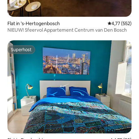
Flat in 's-Hertogenbosch
Gemiddelde beo
4,77 (552)
NIEUW! Sfeervol Appartement Centrum van Den Bosch
Superhost
Superhost