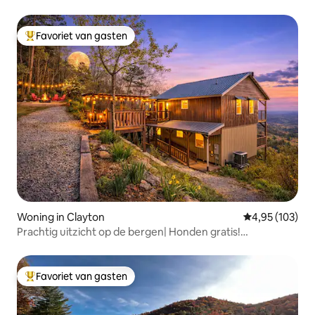
Favoriet van gasten
Topfavoriet van gasten
Woning in Clayton
Gemiddelde beo
4,95 (103)
Prachtig uitzicht op de bergen| Honden gratis!
|Gemakkelijke toegang
Favoriet van gasten
Topfavoriet van gasten