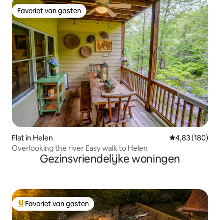
Favoriet van gasten
Favoriet van gasten
Flat in Helen
Gemiddelde beo
4,83 (180)
Overlooking the river Easy walk to Helen
Gezinsvriendelijke woningen
Favoriet van gasten
Topfavoriet van gasten