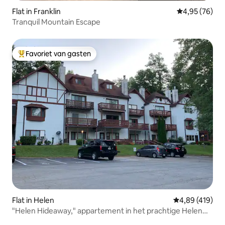
Flat in Franklin
Gemiddelde be
4,95 (76)
Tranquil Mountain Escape
Favoriet van gasten
Topfavoriet van gasten
Flat in Helen
Gemiddelde beo
4,89 (419)
"Helen Hideaway," appartement in het prachtige Helen
Georgia