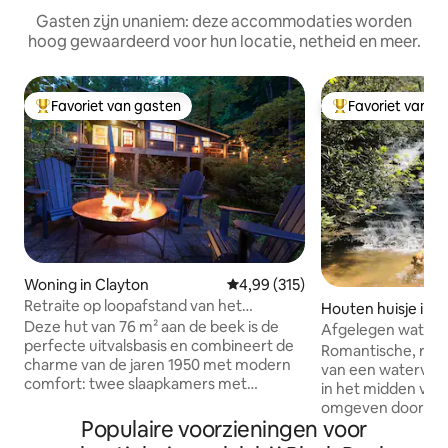
Gasten zijn unaniem: deze accommodaties worden
hoog gewaardeerd voor hun locatie, netheid en meer.
Favoriet van gasten
Favoriet van g
Topfavoriet van gasten
Topfavoriet van 
Woning in Clayton
Gemiddelde beoordeling van 4,9
4,99 (315)
Retraite op loopafstand van het
Houten huisje in 
centrum | Creekside + bubbelbad
Deze hut van 76 m² aan de beek is de
ounty
Afgelegen waterv
perfecte uitvalsbasis en combineert de
Romantische, rust
charme van de jaren 1950 met modern
van een waterval 
comfort: twee slaapkamers met
in het midden van
queensize bed, een lichte keuken en
omgeven door nati
een ontspannen woonkamer. Stap op de
Populaire voorzieningen voor
uitstrekt tot aan 
veranda of het terras aan de beek voor
Dit magische uitje 