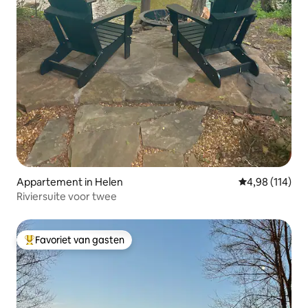
Appartement in Helen
Gemiddelde beo
4,98 (114)
Riviersuite voor twee
Favoriet van gasten
Topfavoriet van gasten