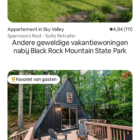
Appartement in Sky Valley
Gemiddelde be
4,94 (111)
Sparrows's Rest - Suite Retraite-
Andere geweldige vakantiewoningen
nabij Black Rock Mountain State Park
Favoriet van gasten
Topfavoriet van gasten