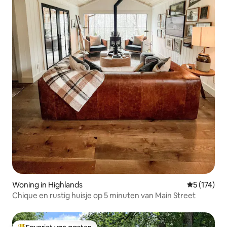
Woning in Highlands
Gemiddelde 
5 (174)
Chique en rustig huisje op 5 minuten van Main Street