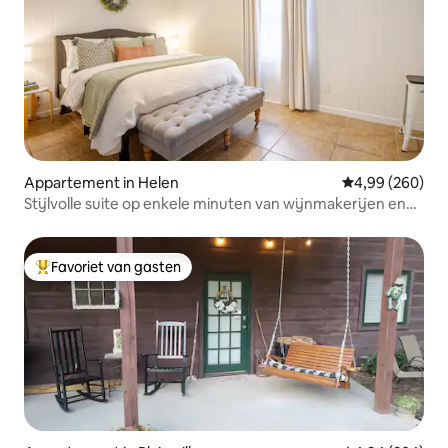
Appartement in Helen
Gemiddelde beo
4,99 (260)
Stijlvolle suite op enkele minuten van wijnmakerijen en
het centrum van Helen
Favoriet van gasten
Topfavoriet van gasten