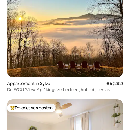
Appartement in Sylva
Gemiddelde 
5 (282)
De WCU 'View Apt' kingsize bedden, hot tub, terras
speelgoed!
Favoriet van gasten
Topfavoriet van gasten