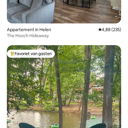
Appartement in Helen
Gemiddelde beo
4,88 (235)
The Hooch Hideaway
Favoriet van gasten
Topfavoriet van gasten