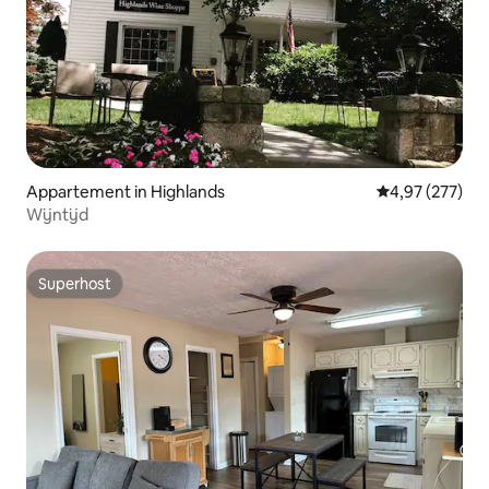
Appartement in Highlands
Gemiddelde beo
4,97 (277)
Wijntijd
Superhost
Superhost