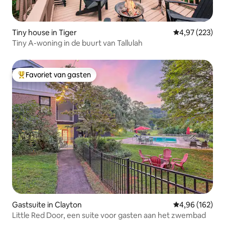
Tiny house in Tiger
Gemiddelde beo
4,97 (223)
Tiny A-woning in de buurt van Tallulah
Favoriet van gasten
Topfavoriet van gasten
Gastsuite in Clayton
Gemiddelde beo
4,96 (162)
Little Red Door, een suite voor gasten aan het zwembad