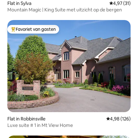
Flat in Sylva
Gemiddelde be
4,97 (31)
Mountain Magic | King Suite met uitzicht op de bergen
Favoriet van gasten
Topfavoriet van gasten
Flat in Robbinsville
Gemiddelde beo
4,98 (126)
Luxe suite # 1 in Mt View Home