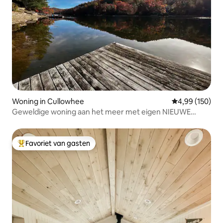
Woning in Cullowhee
Gemiddelde beo
4,99 (150)
Geweldige woning aan het meer met eigen NIEUWE
AANLEGSTEIGER
Favoriet van gasten
Topfavoriet van gasten