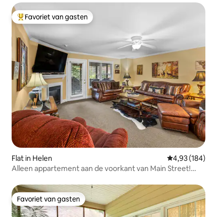
Favoriet van gasten
Topfavoriet van gasten
Flat in Helen
Gemiddelde beo
4,93 (184)
Alleen appartement aan de voorkant van Main Street!
"Hertenpad-appartement"
Favoriet van gasten
Favoriet van gasten