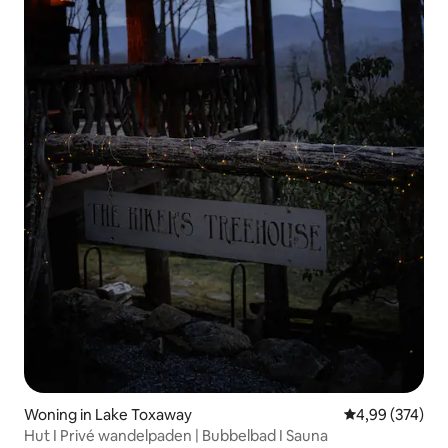
Woning in Lake Toxaway
Gemiddelde beo
4,99 (374)
Hut I Privé wandelpaden | Bubbelbad I Sauna