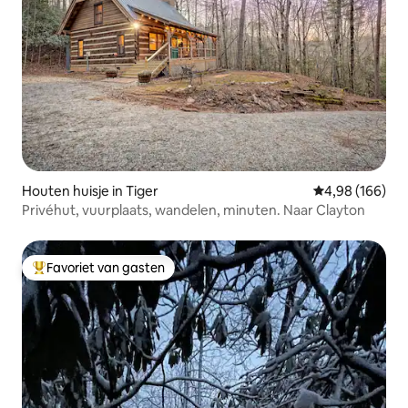
Houten huisje in Tiger
Gemiddelde beo
4,98 (166)
Privéhut, vuurplaats, wandelen, minuten. Naar Clayton
Favoriet van gasten
Topfavoriet van gasten