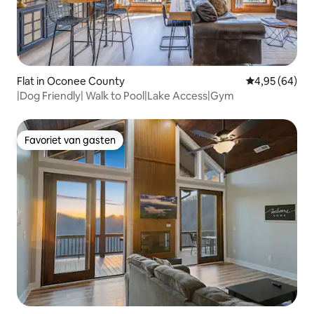
Flat in Oconee County
Gemiddelde be
4,95 (64)
|Dog Friendly| Walk to Pool|Lake Access|Gym
Favoriet van gasten
Favoriet van gasten