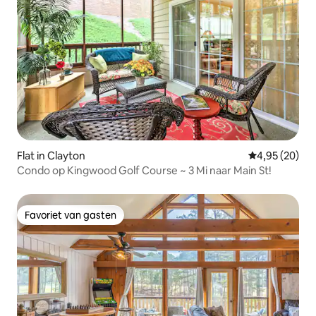
Flat in Clayton
Gemiddelde be
4,95 (20)
Condo op Kingwood Golf Course ~ 3 Mi naar Main St!
Favoriet van gasten
Favoriet van gasten