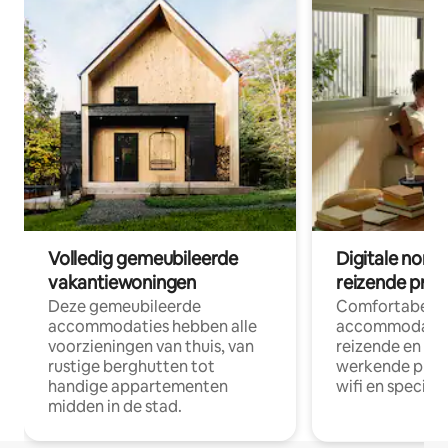
Volledig gemeubileerde
Digitale nom
vakantiewoningen
reizende prof
Deze gemeubileerde
Comfortabele
accommodaties hebben alle
accommodatie
voorzieningen van thuis, van
reizende en op
rustige berghutten tot
werkende profe
handige appartementen
wifi en special
midden in de stad.