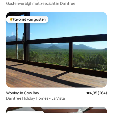
Gastenverblijf met zeezicht in Daintree
Favoriet van gasten
Topfavoriet van gasten
Woning in Cow Bay
Gemiddelde beo
4,95 (264)
Daintree Holiday Homes - La Vista