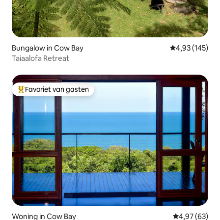
Bungalow in Cow Bay
Gemiddelde beo
4,93 (145)
Taiaalofa Retreat
Favoriet van gasten
Topfavoriet van gasten
Woning in Cow Bay
Gemiddelde be
4,97 (63)