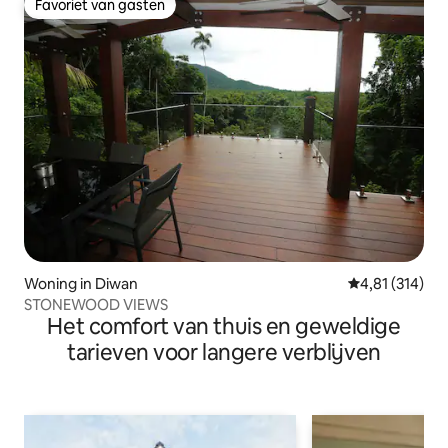
Favoriet van gasten
Favoriet van gasten
Woning in Diwan
Gemiddelde beo
4,81 (314)
STONEWOOD VIEWS
Het comfort van thuis en geweldige
tarieven voor langere verblijven