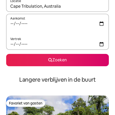
Locatie
Wanneer er resultaten beschikbaar zijn, maak je een keuze met 
Aankomst
Vertrek
Zoeken
Langere verblijven in de buurt
Favoriet van gasten
Favoriet van gasten