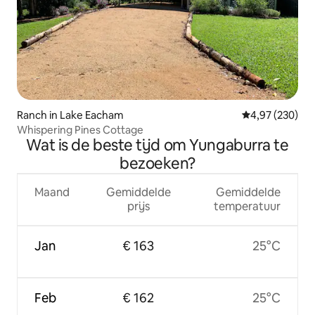
Ranch in Lake Eacham
Gemiddelde beo
4,97 (230)
Whispering Pines Cottage
Wat is de beste tijd om Yungaburra te
bezoeken?
Maand
Gemiddelde
Gemiddelde
prijs
temperatuur
Jan
€ 163
25°C
Feb
€ 162
25°C