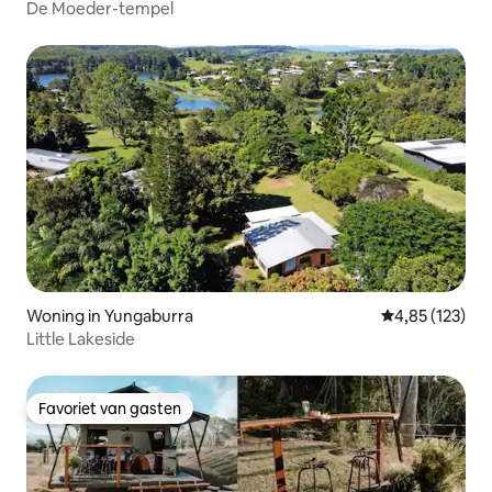
De Moeder-tempel
Woning in Yungaburra
Gemiddelde beo
4,85 (123)
Little Lakeside
Favoriet van gasten
Favoriet van gasten