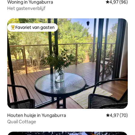
Woning in Yungaburra
Gemiddelde be
4,97 (96)
Het gastenverblijf
Favoriet van gasten
Topfavoriet van gasten
Houten huisje in Yungaburra
Gemiddelde be
4,97 (70)
Quail Cottage