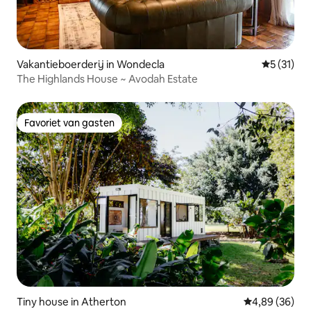
Vakantieboerderij in Wondecla
Gemiddeld
5 (31)
The Highlands House ~ Avodah Estate
Favoriet van gasten
Favoriet van gasten
Tiny house in Atherton
Gemiddelde be
4,89 (36)