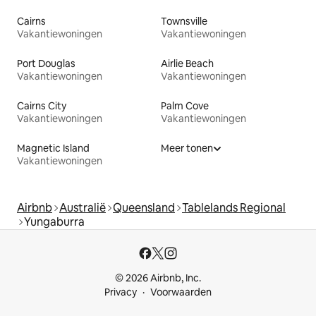
Cairns
Townsville
Vakantiewoningen
Vakantiewoningen
Port Douglas
Airlie Beach
Vakantiewoningen
Vakantiewoningen
Cairns City
Palm Cove
Vakantiewoningen
Vakantiewoningen
Magnetic Island
Meer tonen
Vakantiewoningen
Airbnb
Australië
Queensland
Tablelands Regional
Yungaburra
© 2026 Airbnb, Inc.
Privacy
Voorwaarden