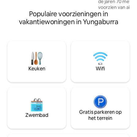
de jaren 70 met 4 
rustige parken en winkels voor een echt
voorzien van airco
energieke vakantie.
Populaire voorzieningen in
ABSOLUTE waterka
waardoor het perfe
vakantiewoningen in Yungaburra
wateractiviteiten. Waterskiën, jetskiën,
kanoën, kajakken,
vissen direct vanuit d
liever vogels kijkt
en geniet van de 
wilde dieren die 
aantrekt of heb j
stress in je leven 
Keuken
Wifi
Lakeside Escape d
ontspannen en tot
Gratis parkeren op
Zwembad
het terrein