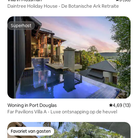
Daintree Holiday House - De Botanische Ark Retraite
Superhost
Superhost
Woning in Port Douglas
Gemiddelde be
4,69 (13)
Far Pavilions Villa A - Luxe ontsnapping op de heuvel
Favoriet van gasten
Favoriet van gasten