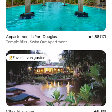
Appartement in Port Douglas
Gemiddelde be
4,88 (17)
Temple Bliss - Swim Out Apartment
Favoriet van gasten
Topfavoriet van gasten
Villa in Mossman
Gemiddelde
5 (53)