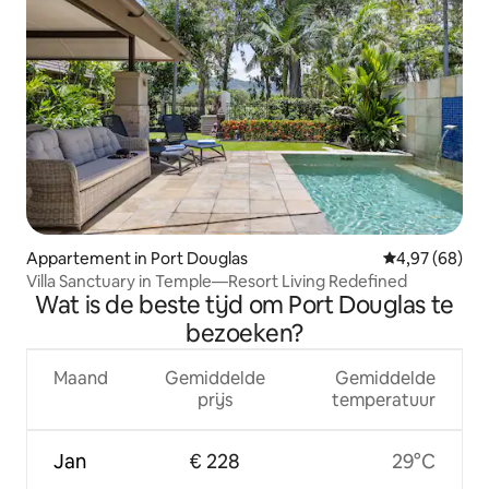
Appartement in Port Douglas
Gemiddelde be
4,97 (68)
Villa Sanctuary in Temple—Resort Living Redefined
Wat is de beste tijd om Port Douglas te
bezoeken?
Maand
Gemiddelde
Gemiddelde
prijs
temperatuur
Jan
€ 228
29°C