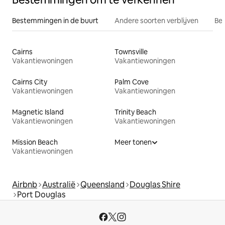
Bestemmingen in de buurt
Andere soorten verblijven
Bes
Cairns
Townsville
Vakantiewoningen
Vakantiewoningen
Cairns City
Palm Cove
Vakantiewoningen
Vakantiewoningen
Magnetic Island
Trinity Beach
Vakantiewoningen
Vakantiewoningen
Mission Beach
Meer tonen
Vakantiewoningen
Airbnb
Australië
Queensland
Douglas Shire
Port Douglas