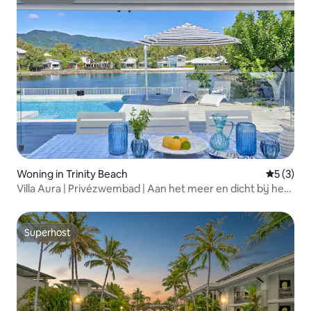
Superhost
Woning in Trinity Beach
Gemiddeld
5 (3)
Villa Aura | Privézwembad | Aan het meer en dicht bij het
strand
Superhost
Superhost