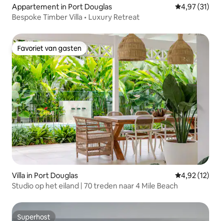
Appartement in Port Douglas
Gemiddelde be
4,97 (31)
Bespoke Timber Villa • Luxury Retreat
Favoriet van gasten
Favoriet van gasten
Villa in Port Douglas
Gemiddelde be
4,92 (12)
Studio op het eiland | 70 treden naar 4 Mile Beach
Superhost