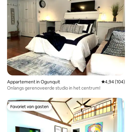
Appartement in Ogunquit
Gemiddelde beo
4,94 (104)
Onlangs gerenoveerde studio in het centrum!
Favoriet van gasten
Favoriet van gasten