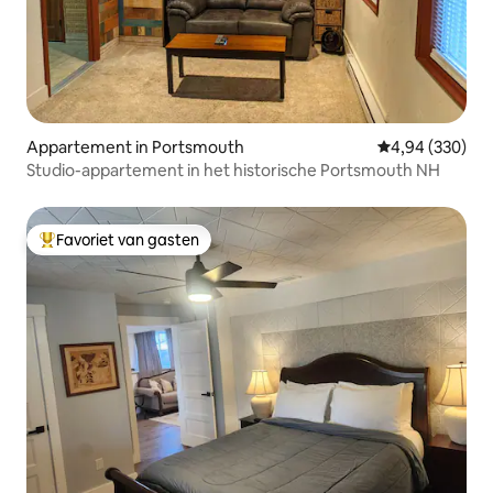
Appartement in Portsmouth
Gemiddelde beo
4,94 (330)
Studio-appartement in het historische Portsmouth NH
Favoriet van gasten
Topfavoriet van gasten