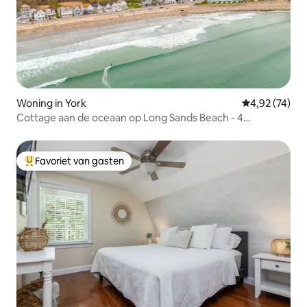
Woning in York
Gemiddelde be
4,92 (74)
Cottage aan de oceaan op Long Sands Beach - 4
slaapplaatsen
Favoriet van gasten
Topfavoriet van gasten