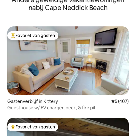
nabij Cape Neddick Beach
Favoriet van gasten
Topfavoriet van gasten
Gastenverblijf in Kittery
Gemiddelde 
5 (407)
Guesthouse w/ EV charger, deck, & fire pit.
Favoriet van gasten
Topfavoriet van gasten