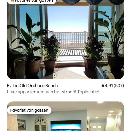
Favoriet van gasten
Topfavoriet van gasten
Flat in Old Orchard Beach
Gemiddelde beo
4,91 (507)
Luxe appartement aan het strand! Toplocatie!
Favoriet van gasten
Favoriet van gasten