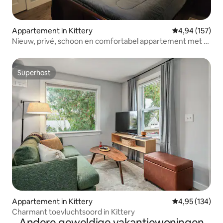
Appartement in Kittery
Gemiddelde beo
4,94 (157)
Nieuw, privé, schoon en comfortabel appartement met 1
slaapkamer!
Superhost
Superhost
Appartement in Kittery
Gemiddelde beo
4,95 (134)
Charmant toevluchtsoord in Kittery
Andere geweldige vakantiewoningen