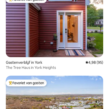
Topfavoriet van gasten
Gastenverblijf in York
Gemiddelde be
4,98 (95)
The Tree Haus in York Heights
Favoriet van gasten
Topfavoriet van gasten