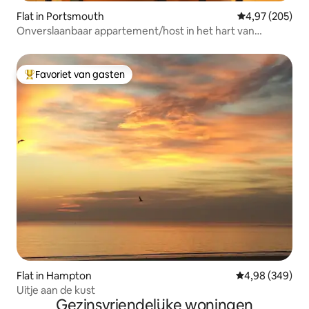
Flat in Portsmouth
Gemiddelde beo
4,97 (205)
Onverslaanbaar appartement/host in het hart van
Portsmouth
Favoriet van gasten
Topfavoriet van gasten
Flat in Hampton
Gemiddelde beo
4,98 (349)
Uitje aan de kust
Gezinsvriendelijke woningen