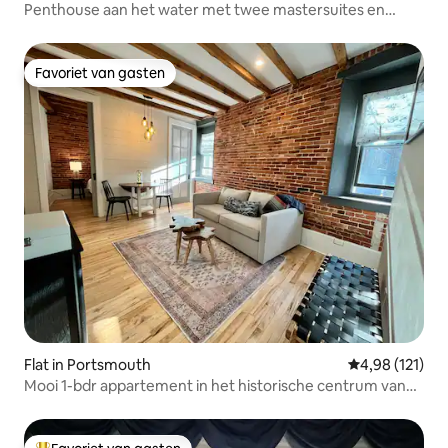
Penthouse aan het water met twee mastersuites en
dakterras
Favoriet van gasten
Favoriet van gasten
Flat in Portsmouth
Gemiddelde beo
4,98 (121)
Mooi 1-bdr appartement in het historische centrum van
Portsmouth