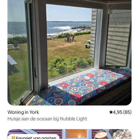
Woning in York
Gemiddelde be
4,95 (85)
Huisje aan de oceaan bij Nubble Light
Favoriet van gasten