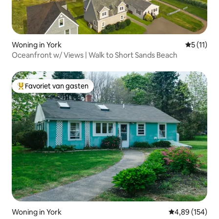
Woning in York
Gemiddeld
5 (11)
Oceanfront w/ Views | Walk to Short Sands Beach
Favoriet van gasten
Topfavoriet van gasten
Woning in York
Gemiddelde beo
4,89 (154)