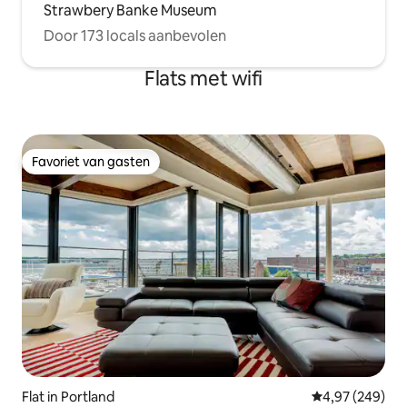
Strawbery Banke Museum
Door 173 locals aanbevolen
Flats met wifi
Favoriet van gasten
Favoriet van gasten
Flat in Portland
Gemiddelde beo
4,97 (249)