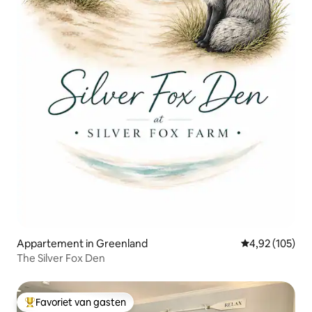
Appartement in Greenland
Gemiddelde beo
4,92 (105)
The Silver Fox Den
Favoriet van gasten
Topfavoriet van gasten