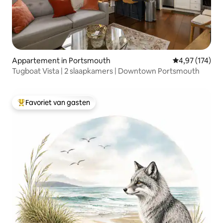
Appartement in Portsmouth
Gemiddelde beo
4,97 (174)
Tugboat Vista | 2 slaapkamers | Downtown Portsmouth
Favoriet van gasten
Topfavoriet van gasten