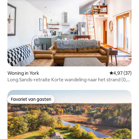
Woning in York
Gemiddelde be
4,97 (37)
Long Sands-retraite Korte wandeling naar het strand (0,7
mijl)
Favoriet van gasten
Favoriet van gasten