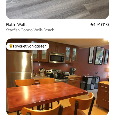
Flat in Wells
Gemiddelde be
4,91 (113)
Starfish Condo Wells Beach
Favoriet van gasten
Topfavoriet van gasten