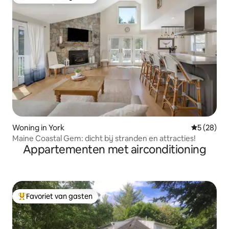
Topfavoriet van gasten
Woning in York
Gemiddelde
5 (28)
Maine Coastal Gem: dicht bij stranden en attracties!
Appartementen met airconditioning
Favoriet van gasten
Topfavoriet van gasten