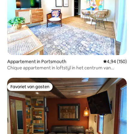
Appartement in Portsmouth
Gemiddelde beo
4,94 (150)
Chique appartement in loftstijl in het centrum van
Portsmouth
Favoriet van gasten
Favoriet van gasten