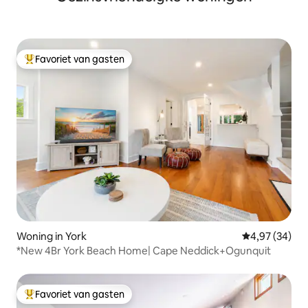
Favoriet van gasten
Topfavoriet van gasten
Woning in York
Gemiddelde be
4,97 (34)
*New 4Br York Beach Home| Cape Neddick+Ogunquit
Favoriet van gasten
Topfavoriet van gasten