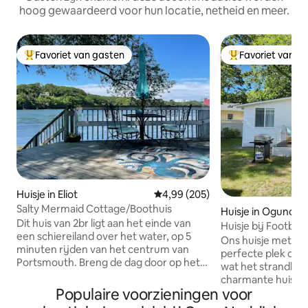
hoog gewaardeerd voor hun locatie, netheid en meer.
Favoriet van gasten
Favoriet van g
Topfavoriet van gasten
Topfavoriet van 
Huisje in Eliot
Gemiddelde beoordeling van 4,9
4,99 (205)
Salty Mermaid Cottage/Boothuis
Huisje in Ogunquit
Dit huis van 2br ligt aan het einde van
Huisje bij Footbr
een schiereiland over het water, op 5
Ons huisje met éé
minuten rijden van het centrum van
perfecte plek om t
Portsmouth. Breng de dag door op het
wat het strandleve
dek, gril of geniet van je eigen
charmante huisje l
authentieke Maine kreeftenbak,
Populaire voorzieningen voor
minuten lopen van
zwemmen en schatjacht op de kust.
strand van Ogunqui