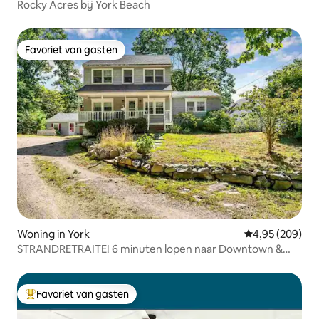
Rocky Acres bij York Beach
Favoriet van gasten
Favoriet van gasten
Woning in York
Gemiddelde beo
4,95 (209)
STRANDRETRAITE! 6 minuten lopen naar Downtown &
Short Sands
Favoriet van gasten
Topfavoriet van gasten