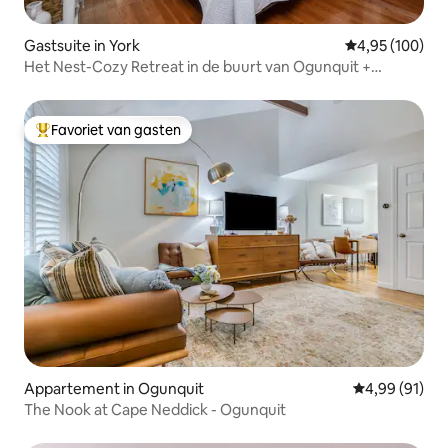
Gastsuite in York
Gemiddelde beo
4,95 (100)
Het Nest-Cozy Retreat in de buurt van Ogunquit +
Portsmouth
Favoriet van gasten
Topfavoriet van gasten
Appartement in Ogunquit
Gemiddelde be
4,99 (91)
The Nook at Cape Neddick - Ogunquit