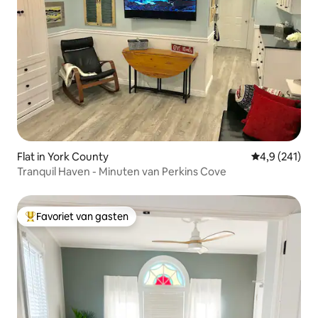
Flat in York County
Gemiddelde be
4,9 (241)
Tranquil Haven - Minuten van Perkins Cove
Favoriet van gasten
Topfavoriet van gasten