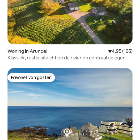
Woning in Arundel
Gemiddelde beo
4,95 (105)
Klassiek, rustig uitzicht op de rivier en centraal gelegen
woning
Favoriet van gasten
Favoriet van gasten