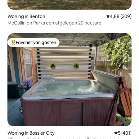
Woning in Benton
Gemiddelde beo
4,88 (309)
McCullin on Parks een afgelegen 20 hectare
Favoriet van gasten
Topfavoriet van gasten
Woning in Bossier City
Gemiddelde 
5 (401)