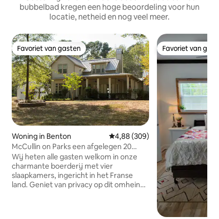
bubbelbad kregen een hoge beoordeling voor hun
locatie, netheid en nog veel meer.
Favoriet van gasten
Favoriet van gas
Favoriet van gasten
Favoriet van gas
Woning in Benton
Gemiddelde beoordeling van 4,8
4,88 (309)
McCullin on Parks een afgelegen 20
hectare
Wij heten alle gasten welkom in onze
charmante boerderij met vier
slaapkamers, ingericht in het Franse
land. Geniet van privacy op dit omheinde
terrein van 20 hectare met genoeg
parkeerplek voor voertuigen en boten.
Centraal gelegen ten opzichte van alle