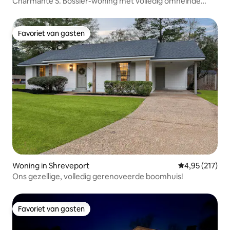
Charmante S. Bossier-woning met volledig omheinde
tuin.
Favoriet van gasten
Favoriet van gasten
Woning in Shreveport
Gemiddelde beo
4,95 (217)
Ons gezellige, volledig gerenoveerde boomhuis!
Favoriet van gasten
Favoriet van gasten