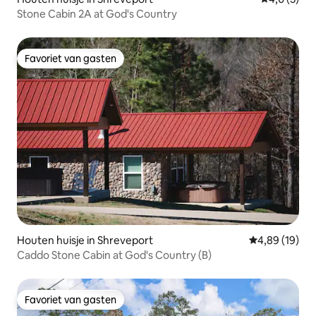
Stone Cabin 2A at God's Country
Favoriet van gasten
Favoriet van gasten
Houten huisje in Shreveport
Gemiddelde be
4,89 (19)
Caddo Stone Cabin at God's Country (B)
Favoriet van gasten
Favoriet van gasten