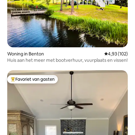
Woning in Benton
Gemiddelde beo
4,93 (102)
Huis aan het meer met bootverhuur, vuurplaats en vissen!
Favoriet van gasten
Topfavoriet van gasten