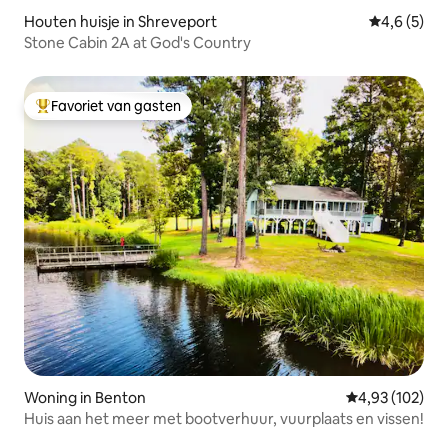
Houten huisje in Shreveport
Gemiddelde 
4,6 (5)
Stone Cabin 2A at God's Country
Favoriet van gasten
Topfavoriet van gasten
Woning in Benton
Gemiddelde beo
4,93 (102)
Huis aan het meer met bootverhuur, vuurplaats en vissen!