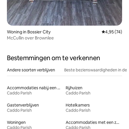
Woning in Bossier City
Gemiddelde be
4,95 (74)
McCullin over Brownlee
Bestemmingen om te verkennen
Andere soorten verblijven
Beste bezienswaardigheden in de 
Accommodaties nabij een meer
Rijhuizen
Caddo Parish
Caddo Parish
Gastenverblijven
Hotelkamers
Caddo Parish
Caddo Parish
Woningen
Accommodaties met een zwembad
Caddo Parish
Caddo Parish