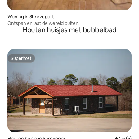
Woning in Shreveport
Ontspan en laat de wereld buiten.
Houten huisjes met bubbelbad
Superhost
Superhost
Houten huisje in Shreveport
Gemiddelde 
4,6 (5)