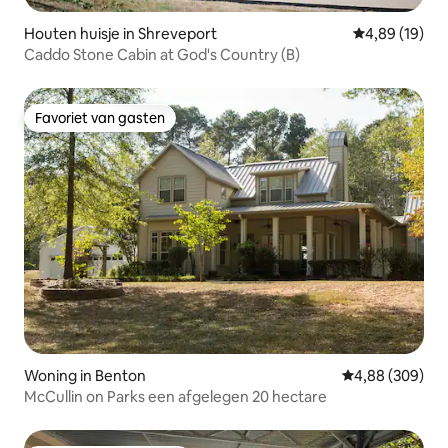
Houten huisje in Shreveport
Gemiddelde be
4,89 (19)
Caddo Stone Cabin at God's Country (B)
Favoriet van gasten
Favoriet van gasten
Woning in Benton
Gemiddelde beo
4,88 (309)
McCullin on Parks een afgelegen 20 hectare