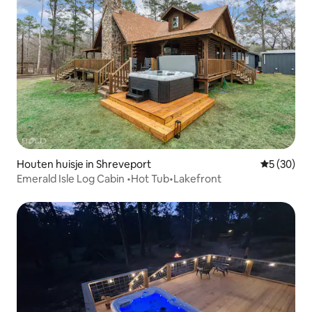
Houten huisje in Shreveport
Gemiddelde
5 (30)
Emerald Isle Log Cabin •Hot Tub•Lakefront