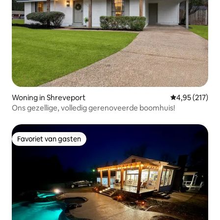
Woning in Shreveport
Gemiddelde beo
4,95 (217)
Ons gezellige, volledig gerenoveerde boomhuis!
Favoriet van gasten
Favoriet van gasten