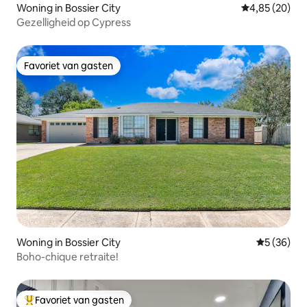
Woning in Bossier City
Gemiddelde be
4,85 (20)
Gezelligheid op Cypress
Favoriet van gasten
Favoriet van gasten
Woning in Bossier City
Gemiddelde
5 (36)
Boho-chique retraite!
Favoriet van gasten
Topfavoriet van gasten