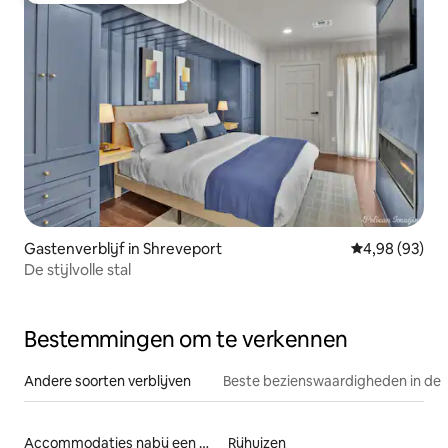
Gastenverblijf in Shreveport
Gemiddelde be
4,98 (93)
De stijlvolle stal
Bestemmingen om te verkennen
Andere soorten verblijven
Beste bezienswaardigheden in de 
Accommodaties nabij een meer
Rijhuizen