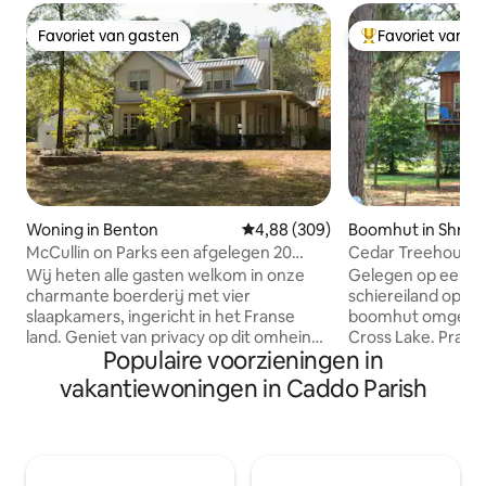
Favoriet van gasten
Favoriet van g
Favoriet van gasten
Topfavoriet van 
Woning in Benton
Gemiddelde beoordeling van 4,8
4,88 (309)
Boomhut in Shrev
McCullin on Parks een afgelegen 20
Cedar Treehouse 
hectare
Wij heten alle gasten welkom in onze
Gelegen op een 2 
charmante boerderij met vier
schiereiland op Pin
slaapkamers, ingericht in het Franse
boomhut omgeven
land. Geniet van privacy op dit omheinde
Cross Lake. Pracht
Populaire voorzieningen in
terrein van 20 hectare met genoeg
water en cipresse
parkeerplek voor voertuigen en boten.
leven in het meer 
vakantiewoningen in Caddo Parish
Centraal gelegen ten opzichte van alle
boomhut heeft e
bezienswaardigheden in Bossier en
met een queensiz
Shreveport. Ik ontmoet graag nieuwe
pootjes en een ui
mensen met verschillende
met een aanrecht
achtergronden. Dit is een nieuwe
een magnetron, ee