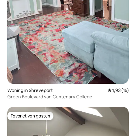
Woning in Shreveport
Gemiddelde be
4,93 (15)
Green Boulevard van Centenary College
Favoriet van gasten
Favoriet van gasten