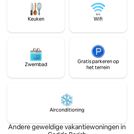
onderneming voor mij na met pensioen
elektrische koeke
te gaan van het werken met kinderen in
een wastafel. Het 
het speciaal onderwijs. Ik heb genoten
volwassenen, geen
Keuken
Wifi
van het inrichten van dit prachtige huis
huisdieren. Minim
en voel me gezegend om je te
nachten, geen uit
ontmoeten op je levensreis.
Gratis parkeren op
Zwembad
het terrein
Airconditioning
Andere geweldige vakantiewoningen in