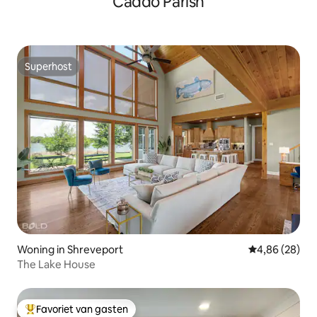
Caddo Parish
Superhost
Superhost
Woning in Shreveport
Gemiddelde be
4,86 (28)
The Lake House
Favoriet van gasten
Topfavoriet van gasten