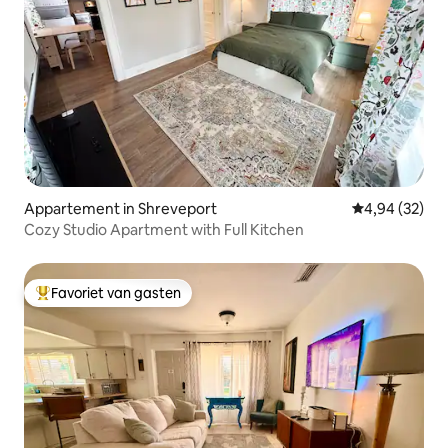
Appartement in Shreveport
Gemiddelde be
4,94 (32)
Cozy Studio Apartment with Full Kitchen
Favoriet van gasten
Topfavoriet van gasten