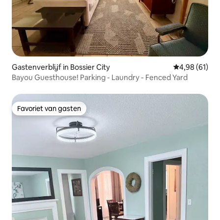
Gastenverblijf in Bossier City
Gemiddelde be
4,98 (61)
Bayou Guesthouse! Parking - Laundry - Fenced Yard
Favoriet van gasten
Favoriet van gasten