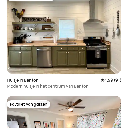
Huisje in Benton
Gemiddelde be
4,99 (91)
Modern huisje in het centrum van Benton
Favoriet van gasten
Favoriet van gasten