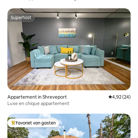
Superhost
Superhost
Appartement in Shreveport
Gemiddelde be
4,92 (24)
Luxe en chique appartement
Favoriet van gasten
Topfavoriet van gasten