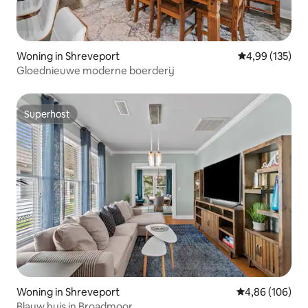
Woning in Shreveport
Gemiddelde beo
4,99 (135)
Gloednieuwe moderne boerderij
Superhost
Superhost
Woning in Shreveport
Gemiddelde beo
4,86 (106)
Blauw huis in Broadmoor