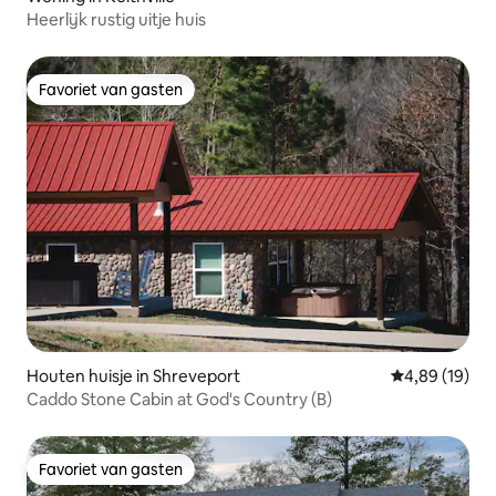
Heerlijk rustig uitje huis
Favoriet van gasten
Favoriet van gasten
Houten huisje in Shreveport
Gemiddelde be
4,89 (19)
Caddo Stone Cabin at God's Country (B)
Favoriet van gasten
Favoriet van gasten