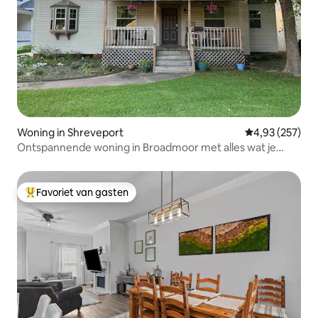
Woning in Shreveport
Gemiddelde beo
4,93 (257)
Ontspannende woning in Broadmoor met alles wat je
nodig hebt
Favoriet van gasten
Topfavoriet van gasten