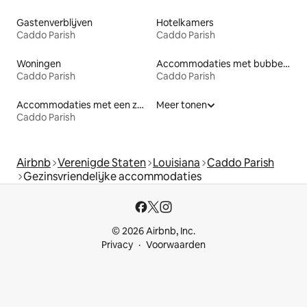
Gastenverblijven
Hotelkamers
Caddo Parish
Caddo Parish
Woningen
Accommodaties met bubbelbad
Caddo Parish
Caddo Parish
Accommodaties met een zwembad
Meer tonen
Caddo Parish
Airbnb
Verenigde Staten
Louisiana
Caddo Parish
Gezinsvriendelijke accommodaties
© 2026 Airbnb, Inc.
Privacy
Voorwaarden