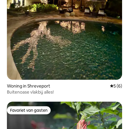
Woning in Shreveport
Gemiddeld
5 (6)
Buitenoase vlakbij alles!
Favoriet van gasten
Favoriet van gasten