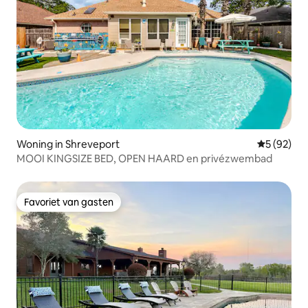
Woning in Shreveport
Gemiddelde
5 (92)
MOOI KINGSIZE BED, OPEN HAARD en privézwembad
Favoriet van gasten
Favoriet van gasten