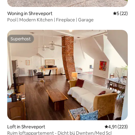
Woning in Shreveport
Gemiddelde
5 (22)
Pool | Modern Kitchen | Fireplace | Garage
Superhost
Superhost
Loft in Shreveport
Gemiddelde beo
4,91 (223)
Ruim loftappartement - Dicht bij Dwntwn/Med Scl