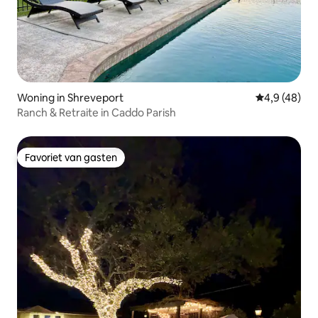
Woning in Shreveport
Gemiddelde b
4,9 (48)
Ranch & Retraite in Caddo Parish
Favoriet van gasten
Favoriet van gasten