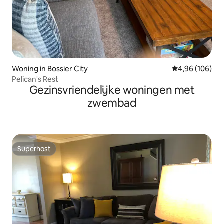
Woning in Bossier City
Gemiddelde beo
4,96 (106)
Pelican's Rest
Gezinsvriendelijke woningen met
zwembad
Superhost
Superhost