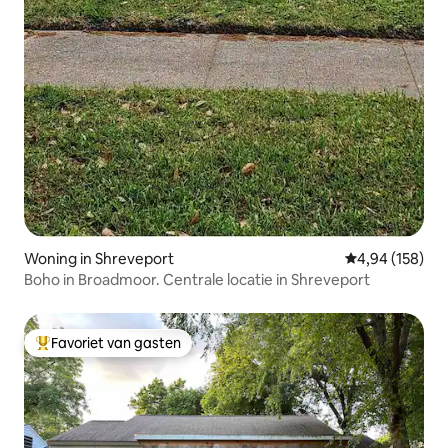
Woning in Shreveport
Gemiddelde beo
4,94 (158)
Boho in Broadmoor. Centrale locatie in Shreveport
Favoriet van gasten
Topfavoriet van gasten