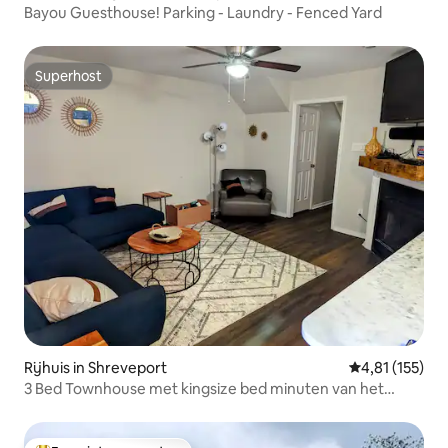
Bayou Guesthouse! Parking - Laundry - Fenced Yard
Superhost
Superhost
Rijhuis in Shreveport
Gemiddelde be
4,81 (155)
3 Bed Townhouse met kingsize bed minuten van het
centrum