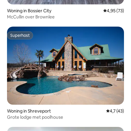
Woning in Bossier City
Gemiddelde be
4,95 (73)
McCullin over Brownlee
Superhost
Superhost
Woning in Shreveport
Gemiddelde 
4,7 (43)
Grote lodge met poolhouse