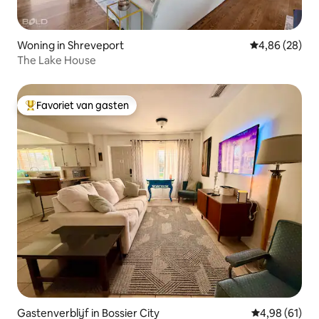
Woning in Shreveport
Gemiddelde be
4,86 (28)
The Lake House
Favoriet van gasten
Topfavoriet van gasten
Gastenverblijf in Bossier City
Gemiddelde be
4,98 (61)