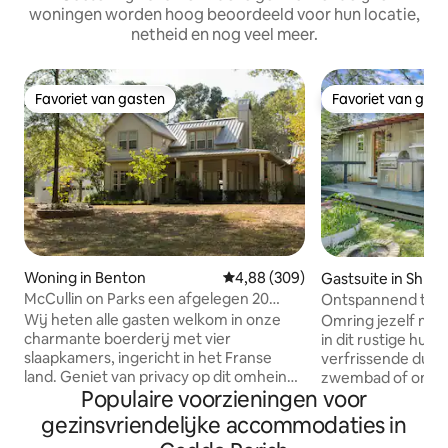
woningen worden hoog beoordeeld voor hun locatie,
netheid en nog veel meer.
Favoriet van gasten
Favoriet van gas
Favoriet van gasten
Favoriet van gas
Woning in Benton
Gemiddelde beoordeling van 4,8
4,88 (309)
Gastsuite in Shre
McCullin on Parks een afgelegen 20
Ontspannend tuin
hectare
Wij heten alle gasten welkom in onze
Omring jezelf met
charmante boerderij met vier
in dit rustige huis
slaapkamers, ingericht in het Franse
verfrissende duik 
land. Geniet van privacy op dit omheinde
zwembad of ontgif
Populaire voorzieningen voor
terrein van 20 hectare met genoeg
Trakteer jezelf op
parkeerplek voor voertuigen en boten.
klusjes! Je geniet
gezinsvriendelijke accommodaties in
Centraal gelegen ten opzichte van alle
snelle internetto