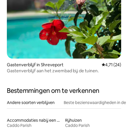
Gastenverblijf in Shreveport
Gemiddelde b
4,71 (24)
Gastenverblijf aan het zwembad bij de tuinen.
Bestemmingen om te verkennen
Andere soorten verblijven
Beste bezienswaardigheden in de 
Accommodaties nabij een meer
Rijhuizen
Caddo Parish
Caddo Parish