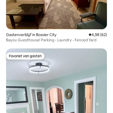
Gastenverblijf in Bossier City
Gemiddelde be
4,98 (62)
Bayou Guesthouse! Parking - Laundry - Fenced Yard
Favoriet van gasten
Favoriet van gasten