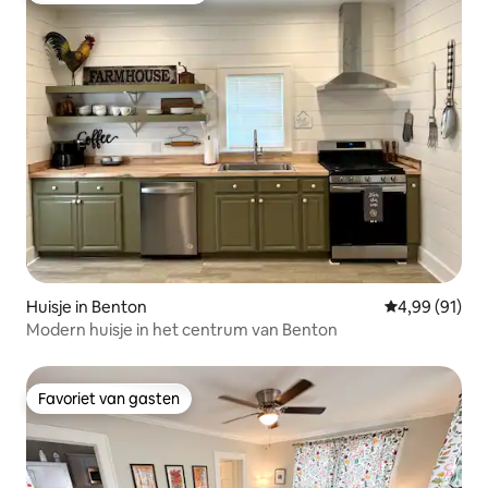
Huisje in Benton
Gemiddelde be
4,99 (91)
Modern huisje in het centrum van Benton
Favoriet van gasten
Favoriet van gasten