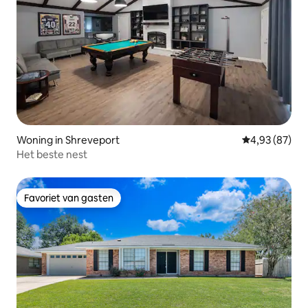
Woning in Shreveport
Gemiddelde be
4,93 (87)
Het beste nest
Favoriet van gasten
Favoriet van gasten