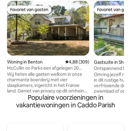
Favoriet van gasten
Favoriet van gas
Favoriet van gasten
Favoriet van gas
Woning in Benton
Gemiddelde beoordeling van 4,8
4,88 (309)
Gastsuite in Shre
McCullin on Parks een afgelegen 20
Ontspannend tuin
hectare
Wij heten alle gasten welkom in onze
Omring jezelf met
charmante boerderij met vier
in dit rustige huis
slaapkamers, ingericht in het Franse
verfrissende duik 
land. Geniet van privacy op dit omheinde
zwembad of ontgif
Populaire voorzieningen in
terrein van 20 hectare met genoeg
Trakteer jezelf op
parkeerplek voor voertuigen en boten.
klusjes! Je geniet
vakantiewoningen in Caddo Parish
Centraal gelegen ten opzichte van alle
snelle internetto
bezienswaardigheden in Bossier en
omgeving, een bu
Shreveport. Ik ontmoet graag nieuwe
badkamer met was
mensen met verschillende
Op enkele minute
achtergronden. Dit is een nieuwe
bezienswaardighed