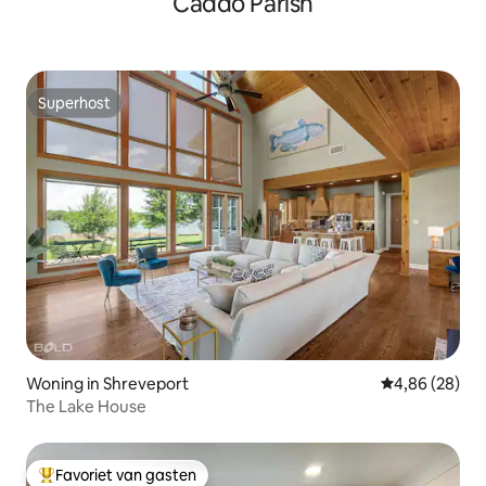
Caddo Parish
Superhost
Superhost
Woning in Shreveport
Gemiddelde be
4,86 (28)
The Lake House
Favoriet van gasten
Topfavoriet van gasten