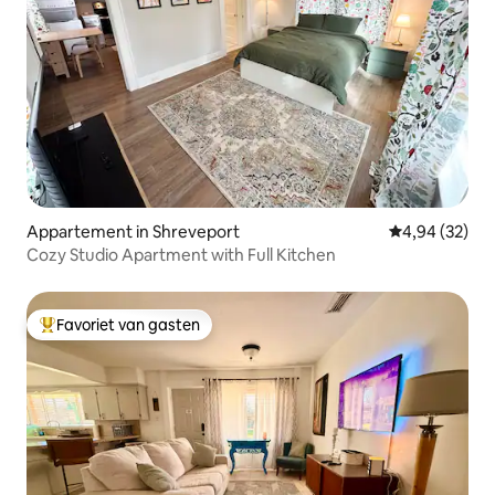
Appartement in Shreveport
Gemiddelde be
4,94 (32)
Cozy Studio Apartment with Full Kitchen
Favoriet van gasten
Topfavoriet van gasten