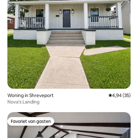
Woning in Shreveport
Gemiddelde be
4,94 (35)
Nova's Landing
Favoriet van gasten
Favoriet van gasten