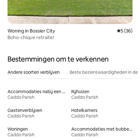
Woning in Bossier City
Gemiddelde
5 (36)
Boho-chique retraite!
Bestemmingen om te verkennen
Andere soorten verblijven
Beste bezienswaardigheden in de 
Accommodaties nabij een meer
Rijhuizen
Caddo Parish
Caddo Parish
Gastenverblijven
Hotelkamers
Caddo Parish
Caddo Parish
Woningen
Accommodaties met bubbelbad
Caddo Parish
Caddo Parish