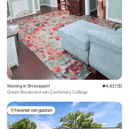
Woning in Shreveport
Gemiddelde be
4,93 (15)
Green Boulevard van Centenary College
Favoriet van gasten
Topfavoriet van gasten