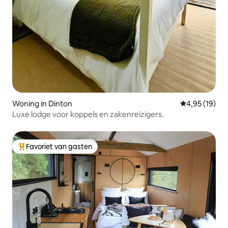
Woning in Dinton
Gemiddelde be
4,95 (19)
Luxe lodge voor koppels en zakenreizigers.
Favoriet van gasten
Topfavoriet van gasten