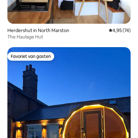
Herdershut in North Marston
Gemiddelde be
4,95 (74)
The Haulage Hut
Favoriet van gasten
Favoriet van gasten