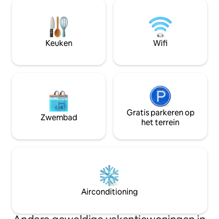
badkamer, kitchenette, gasbarbecue.
die de meeste dag
Omringd door schilderachtige
(gelieve te contro
wandelpaden, charmante pubs en
goed uitgeruste k
nabijgelegen erfgoedplekken, is dit het
willen koken. Gemakkelijke toegang tot
perfecte romantische toevluchtsoord
de beste wandelin
Keuken
Wifi
om te vertragen, opnieuw verbinding te
van Oxfordshire.
maken en onvergetelijke herinneringen
te creëren.
Gratis parkeren op
Zwembad
het terrein
Airconditioning