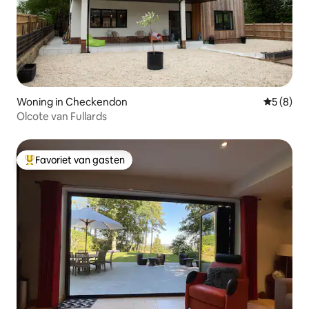
Woning in Checkendon
Gemiddeld
5 (8)
Olcote van Fullards
Favoriet van gasten
Topfavoriet van gasten