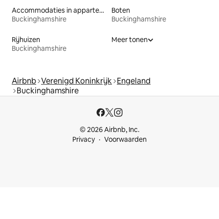
Accommodaties in appartementen met diensten
Boten
Buckinghamshire
Buckinghamshire
Rijhuizen
Meer tonen
Buckinghamshire
Airbnb
Verenigd Koninkrijk
Engeland
Buckinghamshire
© 2026 Airbnb, Inc.
Privacy
Voorwaarden