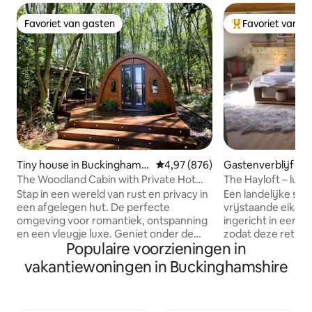
Favoriet van gasten
Favoriet van g
Favoriet van gasten
Topfavoriet van 
Tiny house in Buckinghams
Gemiddelde beoordeling van 4,9
4,97 (876)
Gastenverblijf in 
hire
re
The Woodland Cabin with Private Hot
The Hayloft – luxu
Tub Spa
toevluchtsoord
Stap in een wereld van rust en privacy in
Een landelijke sch
een afgelegen hut. De perfecte
vrijstaande eikenhoute
omgeving voor romantiek, ontspanning
ingericht in een r
en een vleugje luxe. Geniet onder de
zodat deze retrait
Populaire voorzieningen in
sterren in het privébubbelbad, gezellig
om je verblijf com
bij de houtkachel, de geur van landelijke
maken! Zeer ruim en een ideale plek om
vakantiewoningen in Buckinghamshire
lucht en het geluid van vogelgezang.
te komen en te o
Met een comfortabel
romantische vakan
tweepersoonsbed, ingerichte
Fantastische pub 