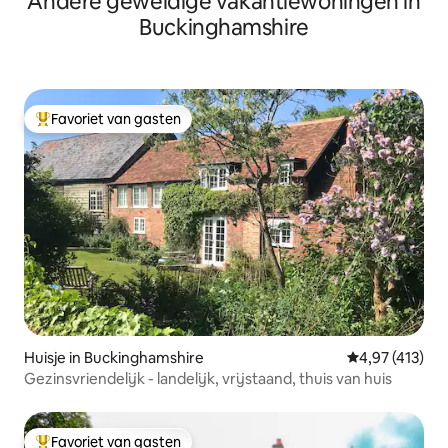
Andere geweldige vakantiewoningen in
Buckinghamshire
Favoriet van gasten
Topfavoriet van gasten
Huisje in Buckinghamshire
Gemiddelde beo
4,97 (413)
Gezinsvriendelijk - landelijk, vrijstaand, thuis van huis
Favoriet van gasten