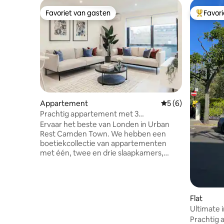
Favoriet van gasten
Favor
Favoriet van gasten
Topfavor
Appartement
Gemiddelde beoord
5 (6)
Prachtig appartement met 3
slaapkamers in Camden | Modern wonen
Ervaar het beste van Londen in Urban
Rest Camden Town. We hebben een
boetiekcollectie van appartementen
met één, twee en drie slaapkamers,
waaronder Superior-opties en een luxe
penthouse. Elke ruimte heeft een
modern interieur, een volledig uitgeruste
keuken en een naadloze digitale check-
Flat
in. Of je nu een eigen balkon, een
Ultimate 
ontspannend bad of een speciale
Prachtig 
werkruimte nodig hebt, onze ruime