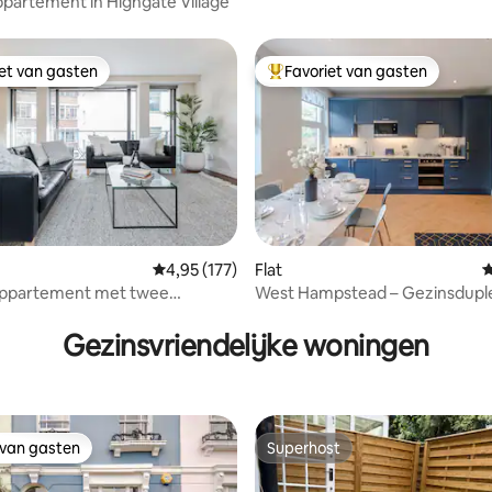
partement in Highgate Village
iet van gasten
Favoriet van gasten
iet van gasten
Topfavoriet van gasten
Gemiddelde beoordeling van 4,95 op 5, 177 r
4,95 (177)
Flat
G
ppartement met twee
West Hampstead – Gezinsdupl
 van 4,84 op 5, 238 recensies
rs en balkon aan Oxford
slaapkamers • 3 metrolijnen
Gezinsvriendelijke woningen
 van gasten
Superhost
 van gasten
Superhost