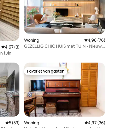
ecensies
Woning
Gemiddelde beoordelin
4,96 (76)
GEZELLIG CHIC HUIS met TUIN - Nieuwe
Gemiddelde beoordeling van 4,67 op 5, 3 recensies
4,67 (3)
advertentie
n tuin
Favoriet van gasten
Favoriet van gasten
Gemiddelde beoordeling van 5 op 5, 53 recensies
5 (53)
Woning
Gemiddelde beoordelin
4,97 (36)
ecensies