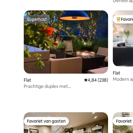
Geheel ap
Superhost
Favor
Superhost
Topfavor
Flat
Modern a
Flat
Gemiddelde beoordeling
4,84 (238)
slaapkame
Prachtige duplex met
Street
terras/parkeerplaats/barbecue/3 bed &
bad
Favoriet van gasten
Favoriet
Favoriet van gasten
Favoriet