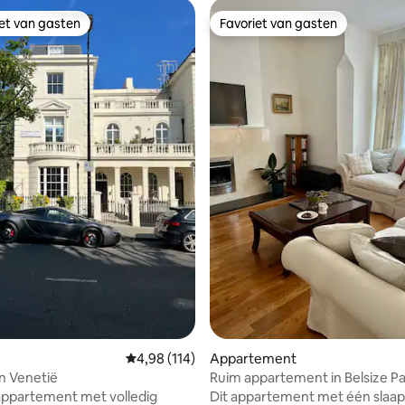
iet van gasten
Favoriet van gasten
iet van gasten
Favoriet van gasten
eling van 5 op 5, 6 recensies
Gemiddelde beoordeling van 4,98 op 5, 114 r
4,98 (114)
Appartement
in Venetië
Ruim appartement in Belsize Pa
bij station
appartement met volledig
Dit appartement met één slaap