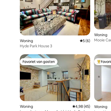
Woning
Mooie Ca
Woning
Gemiddelde beoord
5 (6)
Terras
Hyde Park House 3
Favoriet van gasten
Favor
Favoriet van gasten
Topfavor
Woning
Gemiddelde beoordelin
4,98 (45)
Woning