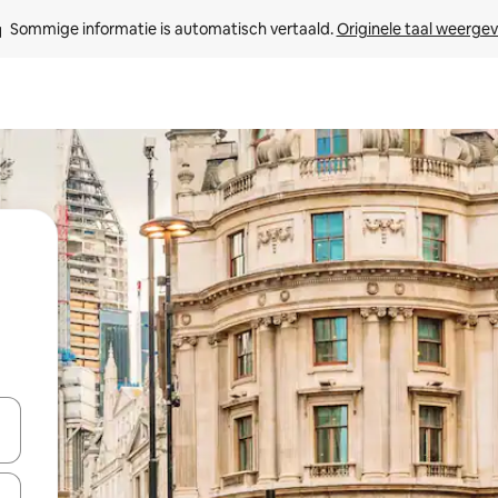
Sommige informatie is automatisch vertaald. 
Originele taal weerge
een keuze met je de pijltjestoetsen omhoog en omlaag, óf door te tikk