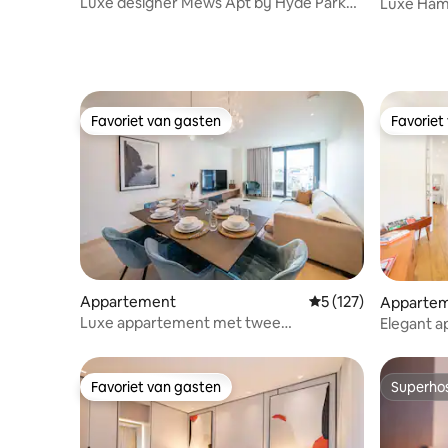
Luxe designer Mews Apt bij Hyde Park
Luxe Hamp
Notting Hill
stadscen
Favoriet van gasten
Favoriet
Favoriet van gasten
Favoriet
Appartement
Gemiddelde beoordel
5 (127)
Apparte
Luxe appartement met twee
Elegant a
slaapkamers in Chelsea
Hill
Favoriet van gasten
Superho
Favoriet van gasten
Superho