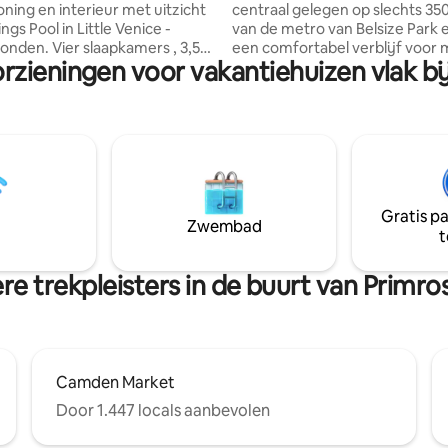
oning en interieur met uitzicht
centraal gelegen op slechts 35
gs Pool in Little Venice -
van de metro van Belsize Park 
slaapkamers , 3,5
een comfortabel verblijf voor
rzieningen voor vakantiehuizen vlak bij
en op slechts 6 minuten lopen
vier gasten. De woonkamer is v
gton Station. Vol natuurlijk
gemak voorzien van een dubbe
 dubbel uitzicht over 'Little
de muur. De badkamer bestaat 
nberispelijk design met alle
bad met een douche. Er is ook 
gemakken, waaronder
inloopkastkamer uitgerust met
ioning, vloerverwarming, Sonos-
wasmachine en droger. De voll
t meerdere kamers, video-
uitgeruste keuken beschikt ov
2 inch smart-tv en een
'Smeg' -oven en een zitgedeelt
Gratis p
akte Engelse Smallbone-
ontbijtbar. Daarnaast biedt de 
Zwembad
t
et eersteklas Gaggenau-
het gemak van een slim
, krachtige douches.
slotinvoersysteem.
e trekpleisters in de buurt van Primros
Camden Market
Door 1.447 locals aanbevolen