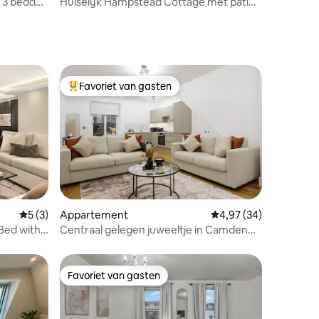
 3 bedden
Huiselijk Hampstead Cottage met patio |
Geef de sleutel door
Favoriet van gasten
Topfavoriet van gasten
Gemiddelde beoordeling van 5 op 5, 3 recensies
5 (3)
Appartement
Gemiddelde beoordelin
4,97 (34)
ecensies
Bed with
Centraal gelegen juweeltje in Camden
met patio
Favoriet van gasten
Favoriet van gasten