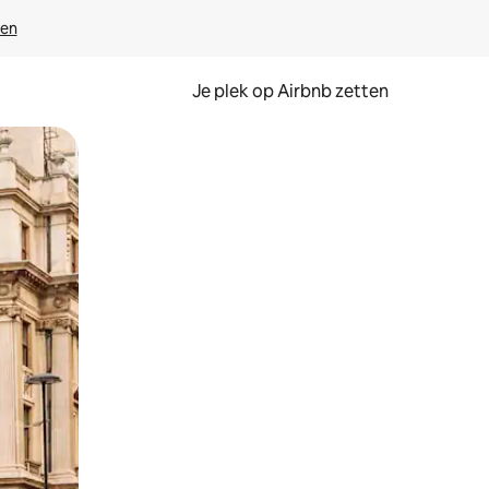
ven
Je plek op Airbnb zetten
en of swipen.