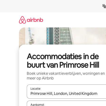
Ga
direct
naar
inhoud
Accommodaties in de
buurt van Primrose Hill
Boek unieke vakantieverblijven, woningen en
meer op Airbnb
Locatie
Wanneer er resultaten beschikbaar zijn, maak je 
Aankomst