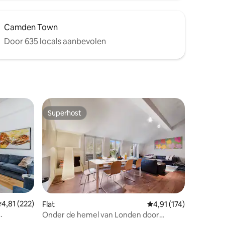
Camden Town
Door 635 locals aanbevolen
Superhost
Superhost
emiddelde beoordeling van 4,81 op 5, 222 recensies
4,81 (222)
Flat
Gemiddelde beoordelin
4,91 (174)
Onder de hemel van Londen door
ecensies
MoreThanStays