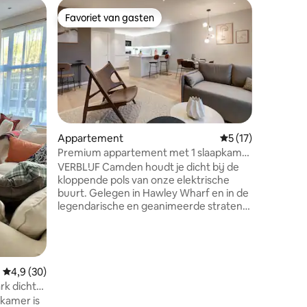
Apparte
Favoriet van gasten
Superho
Favoriet van gasten
Superho
Luxe 2 S
Roche Bob
• 3e verd
slaapka
plafond. • Slaapkamerindeling: 2 kingsize
bedden (
gemaakt 
matrasse
en 2 Roc
Professi
Appartement
Gemiddelde beoord
5 (17)
beddengo
Premium appartement met 1 slaapkamer
handdoek
- Camden
VERBLIJF Camden houdt je dicht bij de
voorzieni
kloppende pols van onze elektrische
haardrog
buurt. Gelegen in Hawley Wharf en in de
Creuset k
legendarische en geanimeerde straten
Wood & C
van Camden, BLIJF gewoon, wat
Regents P
betekent dat je nooit meer weg wilt.
lopen)
Ideaal voor diegenen die op zoek zijn
naar een bezoek aan de lange termijn of
willen verhuizen. De eiken, leer, marmer
ecensies
Gemiddelde beoordeling van 4,9 op 5, 30 recensies
4,9 (30)
en stalen afwerkingen van de
rk dicht
appartementen beloven een verfijnde
kamer is