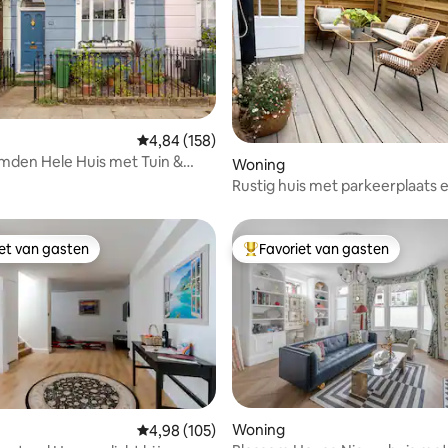
Gemiddelde beoordeling van 4,84 op 5, 158 r
4,84 (158)
mden Hele Huis met Tuin &
eling van 5 op 5, 6 recensies
Woning
Rustig huis met parkeerplaats e
iet van gasten
Favoriet van gasten
iet van gasten
Topfavoriet van gasten
g van 4,98 op 5, 45 recensies
Woning
Gemiddelde beoordeling van 4,98 op 5, 105 r
4,98 (105)