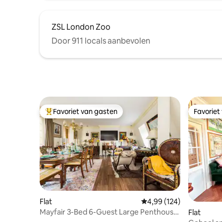
ZSL London Zoo
Door 911 locals aanbevolen
Favoriet van gasten
Favoriet
Topfavoriet van gasten
Favoriet
Flat
Gemiddelde beoordeling
4,99 (124)
Mayfair 3-Bed 6-Guest Large Penthouse
Flat
w/Patio