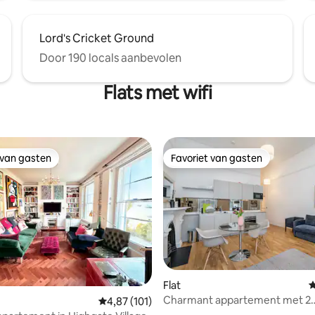
Lord's Cricket Ground
Door 190 locals aanbevolen
Flats met wifi
 van gasten
Favoriet van gasten
 van gasten
Favoriet van gasten
Flat
G
 van 4,99 op 5, 124 recensies
Charmant appartement met 2
Gemiddelde beoordeling van 4,87 op 5, 101 r
4,87 (101)
slaapkamers in Londen te huur.