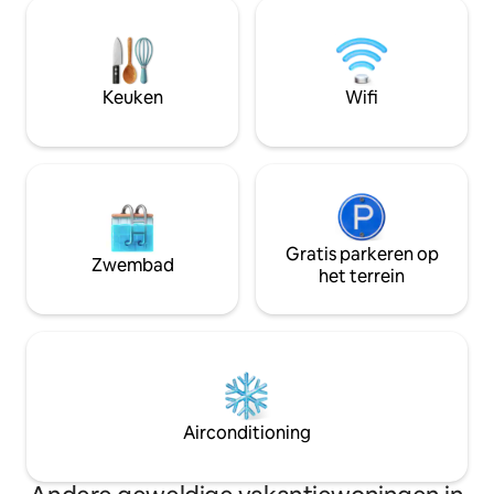
dagtochten in alle
beatus", "Leef gelukkig terwijl je kunt, te
Gemakkelijk te be
midden van vreugdevolle dingen". We
van Edinburgh. Heerlijk het hele jaar
hopen dat een verblijf in de Temple
door – in de zomer
deze ervaring zal bieden en trouw zal
het terras; in de 
Keuken
Wifi
blijven aan deze visie
opwarmen bij het houtvu
prachtig uitzicht!
Gratis parkeren op
Zwembad
het terrein
Airconditioning