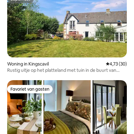
Superhost
Woning in Kingscavil
Gemiddelde be
4,73 (30)
Rustig uitje op het platteland met tuin in de buurt van
Edinburgh
Favoriet van gasten
Favoriet van gasten