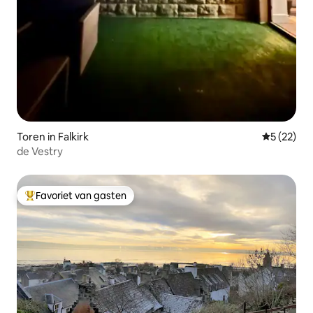
Toren in Falkirk
Gemiddelde
5 (22)
de Vestry
Favoriet van gasten
Topfavoriet van gasten