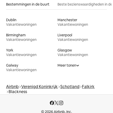
Bestemmingen in de buurt
Beste bezienswaardigheden in de
Dublin
Manchester
Vakantiewoningen
Vakantiewoningen
Birmingham
Liverpool
Vakantiewoningen
Vakantiewoningen
York
Glasgow
Vakantiewoningen
Vakantiewoningen
Galway
Meer tonen
Vakantiewoningen
Airbnb
Verenigd Koninkrijk
Schotland
Falkirk
Blackness
© 2026 Airbnb, Inc.