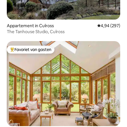
Appartement in Culross
Gemiddelde beo
4,94 (297)
The Tanhouse Studio, Culross
Favoriet van gasten
Topfavoriet van gasten