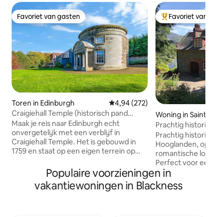
Favoriet van gasten
Favoriet van g
Favoriet van gasten
Topfavoriet van 
Toren in Edinburgh
Gemiddelde beoordeling van 4,9
4,94 (272)
Craigiehall Temple (historisch pand
Woning in Saint Fil
gebouwd 1759)
Maak je reis naar Edinburgh echt
Prachtig historisch
onvergetelijk met een verblijf in
uitzicht
Prachtig historisc
Craigiehall Temple. Het is gebouwd in
Hooglanden, op e
1759 en staat op een eigen terrein op
romantische locat
een voormalig deel van het Craigiehall
Perfect voor een l
Estate. Het is geklasseerd als Grade A
Populaire voorzieningen in
vakantie met famil
vanwege zijn prachtige portiek met het
speciale viering of
vakantiewoningen in Blackness
wapen van de 1e markies van
huwelijksreis! Of gewoon om van het
Annandale. Op een plaquette aan de
prachtige landsch
muur staat een citaat van Horatius:
Geweldig om te v
"Dum Iicet in rebus jucundis vive