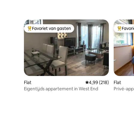
ook te vinden in het Oran Mor en
Cottiers theater met verschillende pubs
met meer informele muzieksessies.
Favoriet van gasten
Favor
Topfavoriet van gasten
Topfavor
Flat
Gemiddelde beoordeling
4,99 (218)
Flat
Eigentijds appartement in West End
Privé-app
End van G