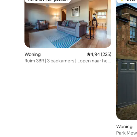
Favoriet van gasten
Topfavor
Woning
Gemiddelde beoordeling
4,94 (225)
Ruim 3BR | 3 badkamers | Lopen naar het
centrum
Woning
Park Mew