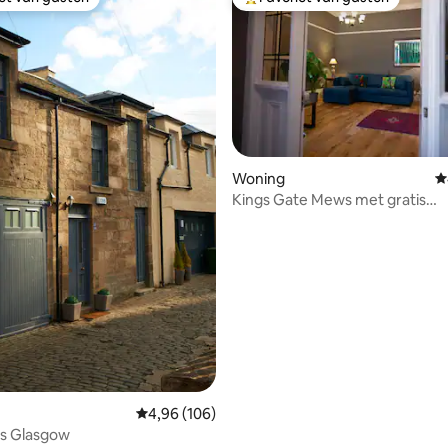
iet van gasten
Topfavoriet van gasten
 van 4,94 op 5, 225 recensies
Woning
G
Kings Gate Mews met gratis
parkeergelegenheid
Gemiddelde beoordeling van 4,96 op 5, 106 r
4,96 (106)
s Glasgow