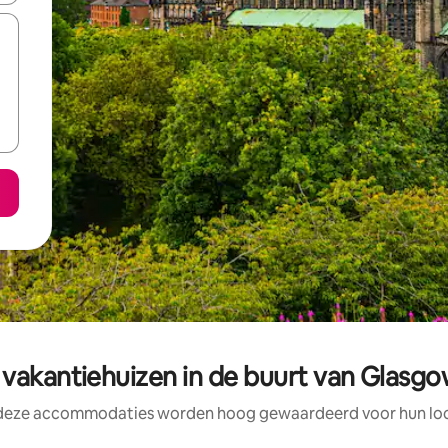
vakantiehuizen in de buurt van Glasg
 deze accommodaties worden hoog gewaardeerd voor hun loca