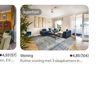
Superhost
Superhost
Gemiddelde beoordeling van 4,93 op 5, 57 recensies
4,93 (57)
ecensies
Woning
Gemiddelde beoordeling
4,85 (104)
en, EV-
Ruime woning met 3 slaapkamers in
Glasgow City (gratis parkeren)