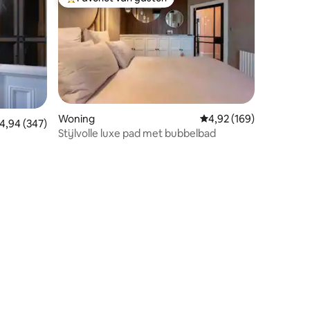
Topfavoriet van gasten
Woning
Gemiddelde beoordeling
4,92 (169)
emiddelde beoordeling van 4,94 op 5, 347 recensies
4,94 (347)
Stijlvolle luxe pad met bubbelbad
ecensies