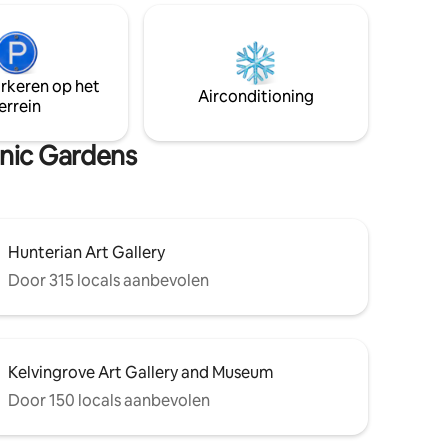
ingerichte keuken voor self-catering
lf maakt
Twee luxe tweepersoonskamers, zowel
n
uitnodigend als stijlvol! Op
ntworpen
wandelafstand van de topattracties,
arkeren op het
de
groene parken en cafés van Glasgow
Airconditioning
errein
nder 'Hé'
Kind- en huisdiervriendelijk – kinderen
an
en viervoeters zijn welkom.
anic Gardens
Hunterian Art Gallery
Door 315 locals aanbevolen
Kelvingrove Art Gallery and Museum
Door 150 locals aanbevolen