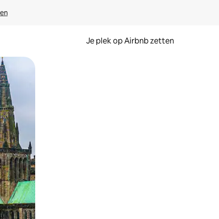
ven
Je plek op Airbnb zetten
en of swipen.