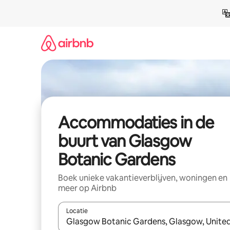
Ga
direct
naar
inhoud
Accommodaties in de
buurt van Glasgow
Botanic Gardens
Boek unieke vakantieverblijven, woningen en
meer op Airbnb
Locatie
Wanneer er resultaten beschikbaar zijn, maak je 