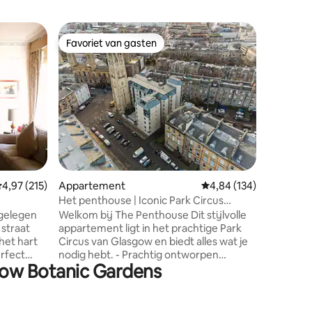
Vakantiew
Favoriet van gasten
Favorie
Favoriet van gasten
Favorie
Bute Cou
Lomond C
slaapkame
Geweldig
Lomond 
uitzicht
Lomond. Alle drie de slaapkamers zij
ensuite 
bedden, 
van Egyp
uitzicht
ecensies
perfect 
emiddelde beoordeling van 4,97 op 5, 215 recensies
4,97 (215)
Appartement
Gemiddelde beoordeling
4,84 (134)
voor soc
garanderen. Afstand t
Het penthouse | Iconic Park Circus
beziensw
Escape
 gelegen
Welkom bij The Penthouse Dit stijlvolle
plaatse C
 straat
appartement ligt in het prachtige Park
Cameron 
et hart
Circus van Glasgow en biedt alles wat je
2,5 km Wo
erfect
nodig hebt. - Prachtig ontworpen
rijden
sgow Botanic Gardens
interieurs - Supersnelle wifi en
n bars
verwarmingsregeling - 50" Smart TV
in de
voor gezellige avonden - Nespresso-
winding
koffie en luxe toiletartikelen - Volledig