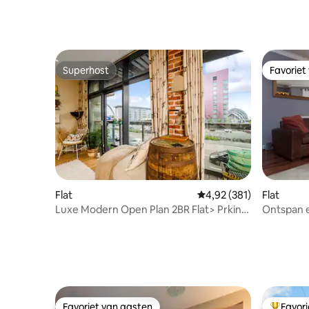
Superhost
Favoriet
Superhost
Favoriet
Flat
Gemiddelde beoordeling
4,92 (381)
Flat
Luxe Modern Open Plan 2BR Flat> Prking
Ontspan e
& Balkon
End Appa
Favoriet van gasten
Favor