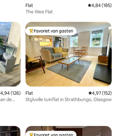
Flat
Gemiddelde beoordeling
4,84 (185)
The Wee Flat
Favoriet van gasten
Topfavoriet van gasten
ecensies
emiddelde beoordeling van 4,94 op 5, 126 recensies
4,94 (126)
Flat
Gemiddelde beoordelin
4,97 (152)
an de
Stijlvolle tuinflat in Strathbungo, Glasgow
Favoriet van gasten