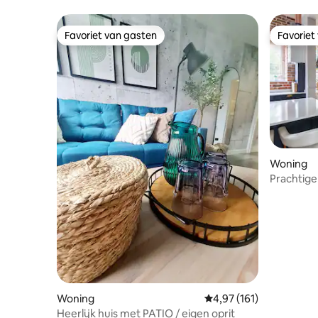
Favoriet van gasten
Favoriet
Favoriet van gasten
Favoriet
Woning
Prachtige Victoriaanse woning in d
buurt van
Woning
Gemiddelde beoordeling
4,97 (161)
Heerlijk huis met PATIO / eigen oprit