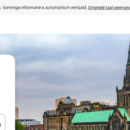
Sommige informatie is automatisch vertaald. 
Originele taal weerge
een keuze met je de pijltjestoetsen omhoog en omlaag, óf door te tikk