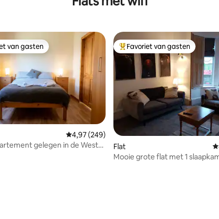
Flats met wifi
iet van gasten
Favoriet van gasten
iet van gasten
Topfavoriet van gasten
 van 4,99 op 5, 218 recensies
Gemiddelde beoordeling van 4,97 op 5, 249 r
4,97 (249)
artement gelegen in de West
Flat
G
lasgow.
Mooie grote flat met 1 slaapk
kingsize bed.