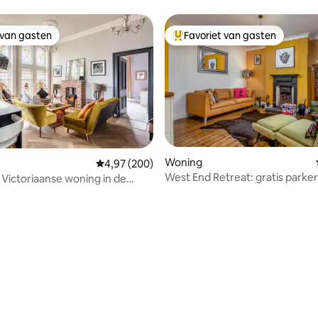
 van gasten
Favoriet van gasten
 van gasten
Topfavoriet van gasten
Woning
Gemiddelde beoordeling van 4,97 op 5, 200 r
4,97 (200)
West End Retreat: gratis parker
e
oplader, tuin
 Dumbreck station
 van 4,97 op 5, 161 recensies