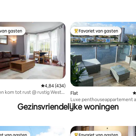
 van gasten
Favoriet van gasten
 van gasten
Topfavoriet van gasten
 van 4,92 op 5, 381 recensies
Gemiddelde beoordeling van 4,84 op 5, 434 r
4,84 (434)
n kom tot rust @ rustig West
Flat
G
rtement
Luxe penthouseappartement a
Gezinsvriendelijke woningen
rivier
iet van gasten
Favoriet van gasten