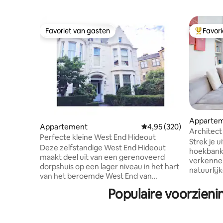
Favoriet van gasten
Favor
Favoriet van gasten
Topfavor
Apparte
Appartement
Gemiddelde beoordeling
4,95 (320)
Architect 
Perfecte kleine West End Hideout
Strek je u
Deze zelfstandige West End Hideout
hoekbank 
maakt deel uit van een gerenoveerd
verkennen
dorpshuis op een lager niveau in het hart
natuurlijk
van het beroemde West End van
erker op de
Glasgow met zijn eigen beveiligde
een meer 
Populaire voorzieni
toegang en ligt op slechts een
van de st
steenworp afstand van de botanische
eetgelege
tuinen.De BUURT heeft een goede mix
straten d