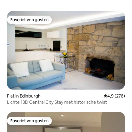
Favoriet van gasten
Favoriet van gasten
Flat in Edinburgh
Gemiddelde be
4,9 (276)
Lichte 1BD Central City Stay met historische twist
Favoriet van gasten
Favoriet van gasten