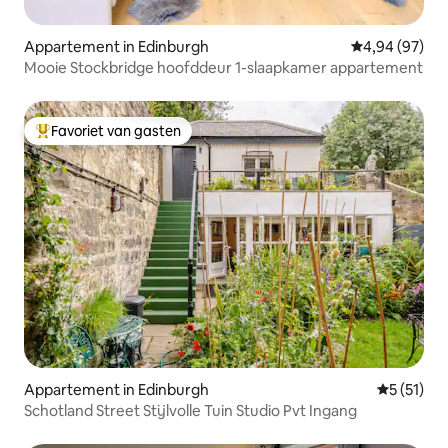
Appartement in Edinburgh
Gemiddelde be
4,94 (97)
Mooie Stockbridge hoofddeur 1-slaapkamer appartement
Favoriet van gasten
Topfavoriet van gasten
Appartement in Edinburgh
Gemiddeld
5 (51)
Schotland Street Stijlvolle Tuin Studio Pvt Ingang