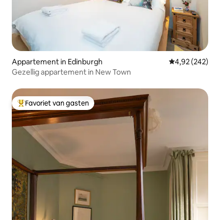
Appartement in Edinburgh
Gemiddelde beo
4,92 (242)
Gezellig appartement in New Town
Favoriet van gasten
Topfavoriet van gasten