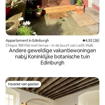
Appartement in Edinburgh
Gemiddelde be
4,92 (26)
Chique 1BR Flat met terras – In de buurt van Leith Walk
Andere geweldige vakantiewoningen
nabij Koninklijke botanische tuin
Edinburgh
Favoriet van gasten
Favoriet van gasten