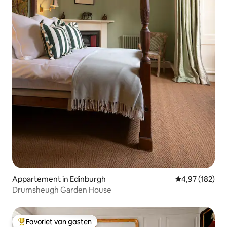
Appartement in Edinburgh
Gemiddelde beo
4,97 (182)
Drumsheugh Garden House
Favoriet van gasten
Topfavoriet van gasten