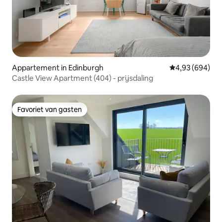
Appartement in Edinburgh
Gemiddelde beo
4,93 (694)
Castle View Apartment (404) - prijsdaling
Favoriet van gasten
Favoriet van gasten