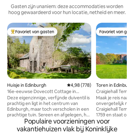
Gasten zijn unaniem: deze accommodaties worden
hoog gewaardeerd voor hun locatie, netheid en meer.
Favoriet van gasten
Favoriet van gas
Topfavoriet van gasten
Favoriet van gas
Huisje in Edinburgh
Gemiddelde beoordeling van 4,9
4,98 (778)
Toren in Edinburg
16e-eeuwse Dovecott Cottage in
Craigiehall Temple
privétuin.
gebouwd 1759)
Deze eigenzinnige, verfijnde duiventil is
Maak je reis naar 
prachtig en ligt in het centrum van
onvergetelijk met 
Edinburgh, maar toch verscholen in een
Craigiehall Temple
prachtige tuin. Sereen en afgelegen, het
1759 en staat op e
Populaire voorzieningen voor
is rustig spannend. Kleine slaapkamer in
een voormalig deel
de toren; tweepersoonsbed omringd
Estate. Het is gek
vakantiehuizen vlak bij Koninklijke
door cederhout, verlichte oude
vanwege zijn prac