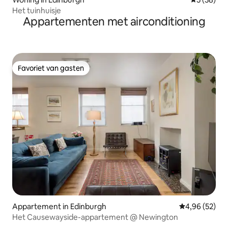
Het tuinhuisje
Appartementen met airconditioning
Favoriet van gasten
Favoriet van gasten
Appartement in Edinburgh
Gemiddelde be
4,96 (52)
Het Causewayside-appartement @ Newington