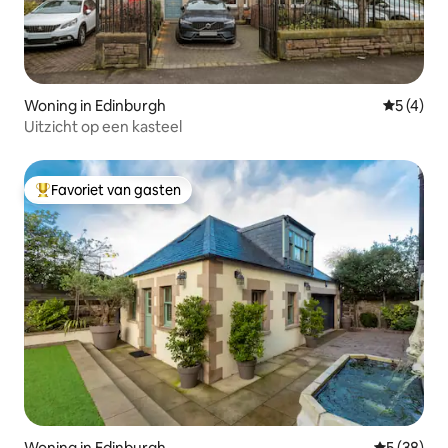
Woning in Edinburgh
Gemiddeld
5 (4)
Uitzicht op een kasteel
Favoriet van gasten
Topfavoriet van gasten
Woning in Edinburgh
Gemiddelde
5 (38)