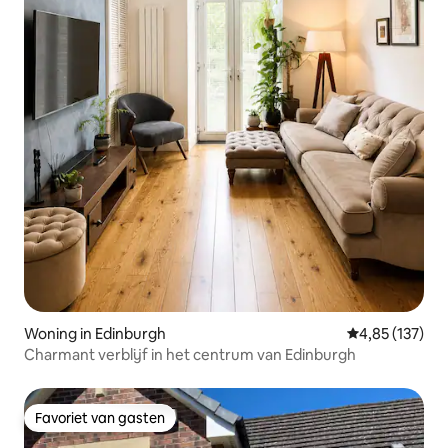
Woning in Edinburgh
Gemiddelde beo
4,85 (137)
Charmant verblijf in het centrum van Edinburgh
Favoriet van gasten
Favoriet van gasten