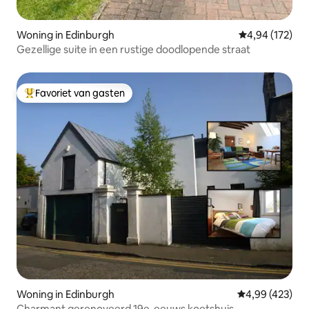
Woning in Edinburgh
Gemiddelde beo
4,94 (172)
Gezellige suite in een rustige doodlopende straat
Favoriet van gasten
Topfavoriet van gasten
Woning in Edinburgh
Gemiddelde beo
4,99 (423)
Charmant gerenoveerd 19e-eeuws koetshuis