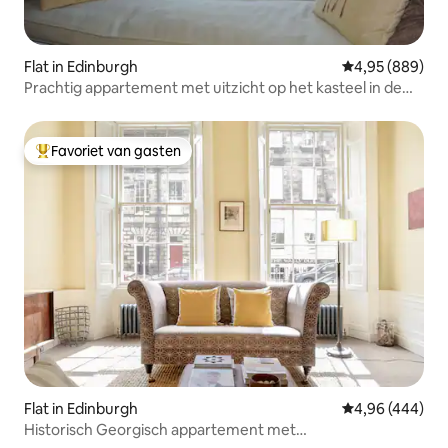
Flat in Edinburgh
Gemiddelde beo
4,95 (889)
Prachtig appartement met uitzicht op het kasteel in de
oude stad
Favoriet van gasten
Topfavoriet van gasten
Flat in Edinburgh
Gemiddelde beo
4,96 (444)
Historisch Georgisch appartement met