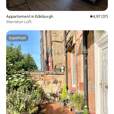
Appartement in Edinburgh
Gemiddelde be
4,97 (37)
Warriston Loft
Superhost
Superhost