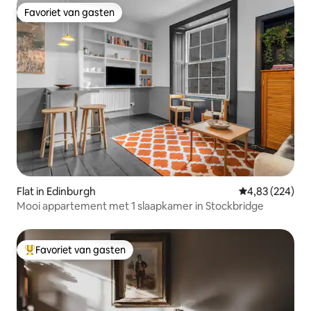
Favoriet van gasten
Favoriet van gasten
Flat in Edinburgh
Gemiddelde beo
4,83 (224)
Mooi appartement met 1 slaapkamer in Stockbridge
Favoriet van gasten
Topfavoriet van gasten