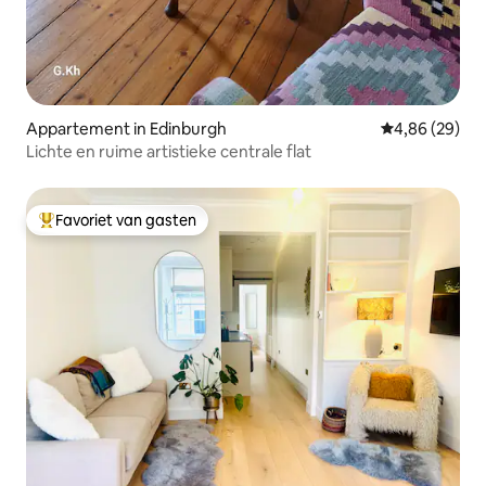
Appartement in Edinburgh
Gemiddelde be
4,86 (29)
Lichte en ruime artistieke centrale flat
Favoriet van gasten
Topfavoriet van gasten