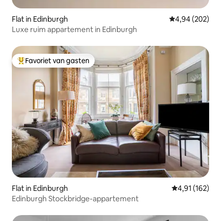
Flat in Edinburgh
Gemiddelde beo
4,94 (202)
Luxe ruim appartement in Edinburgh
Favoriet van gasten
Topfavoriet van gasten
Flat in Edinburgh
Gemiddelde beo
4,91 (162)
Edinburgh Stockbridge-appartement