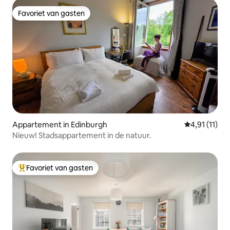
Favoriet van gasten
Favoriet van gasten
Appartement in Edinburgh
Gemiddelde b
4,91 (11)
Nieuw! Stadsappartement in de natuur.
Favoriet van gasten
Topfavoriet van gasten