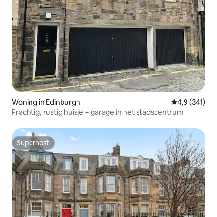
Woning in Edinburgh
Gemiddelde be
4,9 (341)
Prachtig, rustig huisje + garage in het stadscentrum
Superhost
Superhost