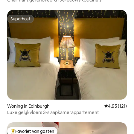
Superhost
Superhost
Woning in Edinburgh
Gemiddelde be
4,95 (121)
Luxe gelijkvloers 3-slaapkamerappartement
Favoriet van gasten
Topfavoriet van gasten