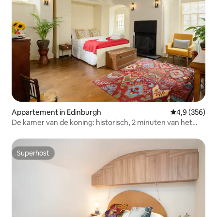
Appartement in Edinburgh
Gemiddelde be
4,9 (356)
De kamer van de koning: historisch, 2 minuten van het
kasteel
Superhost
Superhost