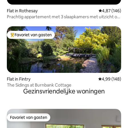
Flat in Rothesay
Gemiddelde beo
4,87 (146)
Prachtig appartement met 3 slaapkamers met uitzicht op
Rothesay Bay
Favoriet van gasten
Topfavoriet van gasten
Flat in Fintry
Gemiddelde beo
4,99 (148)
The Sidings at Burnbank Cottage
Gezinsvriendelijke woningen
Favoriet van gasten
Favoriet van gasten