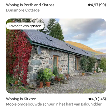
Woning in Perth and Kinross
Gemiddelde be
4,97 (99)
Dunsmore Cottage
Favoriet van gasten
Favoriet van gasten
Woning in Kirkton
Gemiddelde be
4,9 (145)
Mooie omgebouwde schuur in het hart van Balquhidder