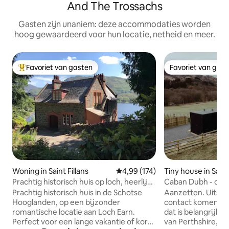
And The Trossachs
Gasten zijn unaniem: deze accommodaties worden
hoog gewaardeerd voor hun locatie, netheid en meer.
Favoriet van gasten
Favoriet van gas
Topfavoriet van gasten
Favoriet van gas
Woning in Saint Fillans
Gemiddelde beoordeling van 4,9
4,99 (174)
Tiny house in Saint 
Prachtig historisch huis op loch, heerlijk
Caban Dubh - drom
uitzicht
Perthshire
Prachtig historisch huis in de Schotse
Aanzetten. Uitsch
Hooglanden, op een bijzonder
contact komen met 
romantische locatie aan Loch Earn.
dat is belangrijk.
Perfect voor een lange vakantie of korte
van Perthshire, is