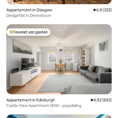
Appartement in Glasgow
Gemiddelde be
4,9 (322)
Designflat in Dennistoun
Favoriet van gasten
Topfavoriet van gasten
Appartement in Edinburgh
Gemiddelde beo
4,92 (692)
Castle View Apartment (404) - prijsdaling