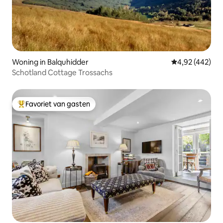
Woning in Balquhidder
Gemiddelde beo
4,92 (442)
Schotland Cottage Trossachs
Favoriet van gasten
Topfavoriet van gasten