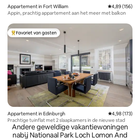
Appartement in Fort William
Gemiddelde beo
4,89 (156)
Appin, prachtig appartement aan het meer met balkon
Favoriet van gasten
Topfavoriet van gasten
Appartement in Edinburgh
Gemiddelde beo
4,98 (173)
Prachtige tuinflat met 2 slaapkamers in de nieuwe stad
Andere geweldige vakantiewoningen
nabij Nationaal Park Loch Lomon And