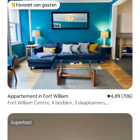
Favoriet van gasten
Topfavoriet van gasten
Appartement in Fort William
Gemiddelde beo
4,89 (706)
Fort William Centre, 4 bedden, 3 slaapkamers,
parkeerplaats.
Superhost
Superhost