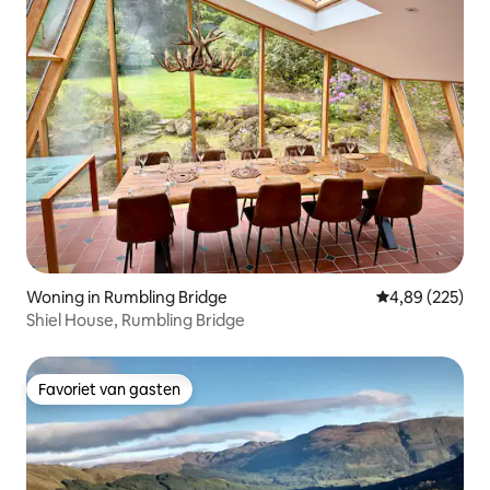
Woning in Rumbling Bridge
Gemiddelde beo
4,89 (225)
Shiel House, Rumbling Bridge
Favoriet van gasten
Favoriet van gasten