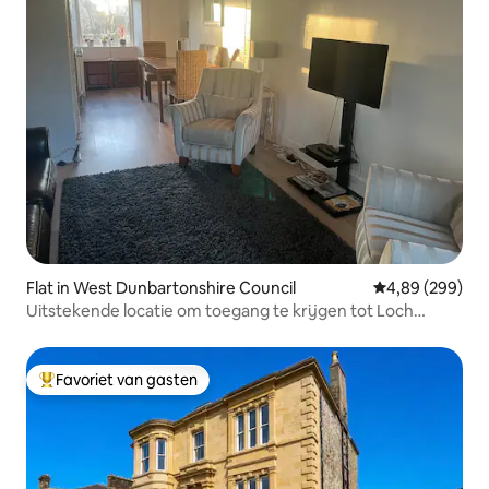
Flat in West Dunbartonshire Council
Gemiddelde beo
4,89 (299)
Uitstekende locatie om toegang te krijgen tot Loch
Lomond
Favoriet van gasten
Topfavoriet van gasten