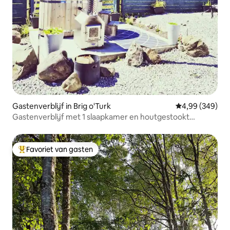
Gastenverblijf in Brig o'Turk
Gemiddelde beo
4,99 (349)
Gastenverblijf met 1 slaapkamer en houtgestookt
bubbelbad
Favoriet van gasten
Topfavoriet van gasten