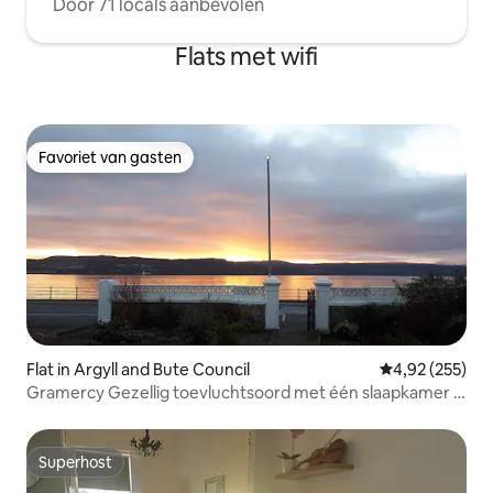
Door 71 locals aanbevolen
Flats met wifi
Favoriet van gasten
Favoriet van gasten
Flat in Argyll and Bute Council
Gemiddelde beo
4,92 (255)
Gramercy Gezellig toevluchtsoord met één slaapkamer -
aan zee
Superhost
Superhost