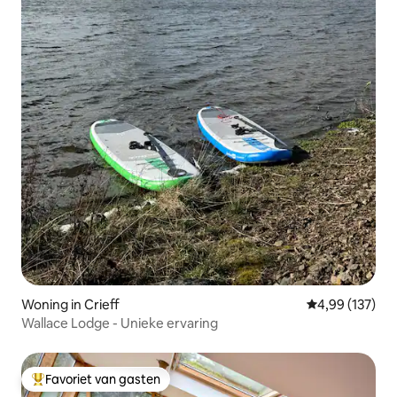
Woning in Crieff
Gemiddelde beo
4,99 (137)
Wallace Lodge - Unieke ervaring
Favoriet van gasten
Topfavoriet van gasten