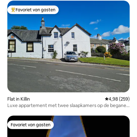
Favoriet van gasten
Topfavoriet van gasten
Flat in Killin
Gemiddelde beo
4,98 (259)
Luxe appartement met twee slaapkamers op de begane
grond in Killin
Favoriet van gasten
Favoriet van gasten