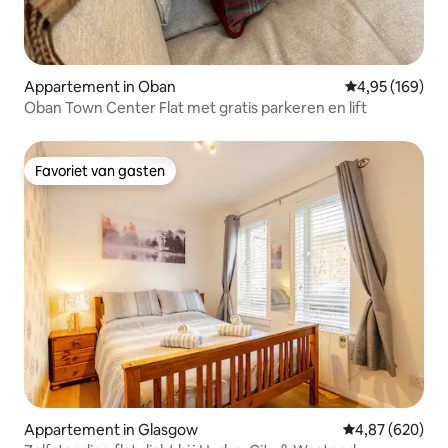
Appartement in Oban
Gemiddelde beo
4,95 (169)
Oban Town Center Flat met gratis parkeren en lift
Favoriet van gasten
Favoriet van gasten
Appartement in Glasgow
Gemiddelde beo
4,87 (620)