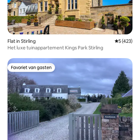
Flat in Stirling
Gemiddelde 
5 (423)
Het luxe tuinappartement Kings Park Stirling
Favoriet van gasten
Favoriet van gasten