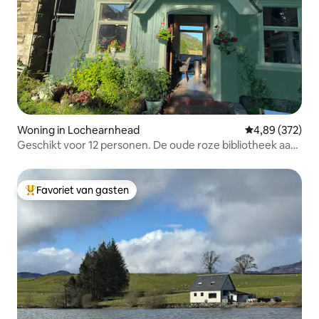
Woning in Lochearnhead
Gemiddelde beo
4,89 (372)
Geschikt voor 12 personen. De oude roze bibliotheek aan
het meer en de rivier
Favoriet van gasten
Topfavoriet van gasten