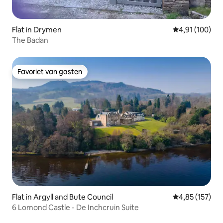
Flat in Drymen
Gemiddelde beo
4,91 (100)
The Badan
Favoriet van gasten
Favoriet van gasten
Flat in Argyll and Bute Council
Gemiddelde beo
4,85 (157)
6 Lomond Castle - De Inchcruin Suite