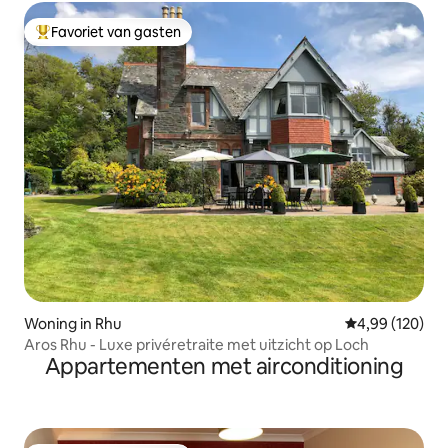
Favoriet van gasten
Topfavoriet van gasten
Woning in Rhu
Gemiddelde beo
4,99 (120)
Aros Rhu - Luxe privéretraite met uitzicht op Loch
Appartementen met airconditioning