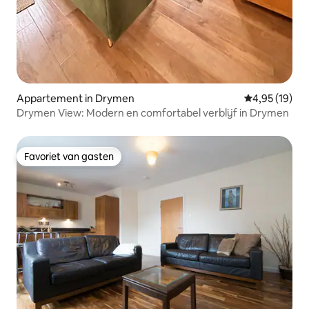
Appartement in Drymen
Gemiddelde be
4,95 (19)
Drymen View: Modern en comfortabel verblijf in Drymen
Favoriet van gasten
Favoriet van gasten