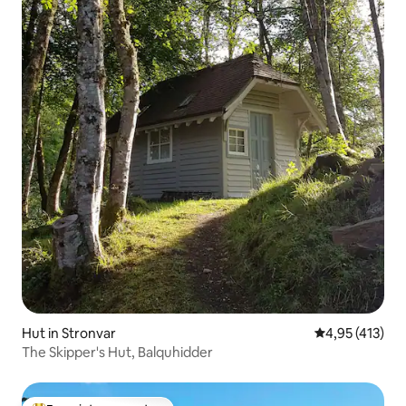
Hut in Stronvar
Gemiddelde beo
4,95 (413)
The Skipper's Hut, Balquhidder