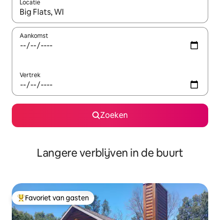
Locatie
Wanneer er resultaten beschikbaar zijn, maak je een keuze met 
Aankomst
Vertrek
Zoeken
Langere verblijven in de buurt
Favoriet van gasten
Topfavoriet van gasten