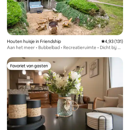
Houten huisje in Friendship
Gemiddelde be
4,93 (131)
Aan het meer • Bubbelbad • Recreatieruimte • Dicht bij WI
Dells
Favoriet van gasten
Favoriet van gasten