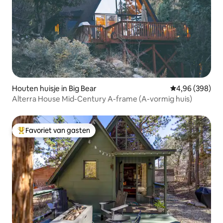
Houten huisje in Big Bear
Gemiddelde beo
4,96 (398)
Alterra House Mid-Century A-frame (A-vormig huis)
Favoriet van gasten
Topfavoriet van gasten