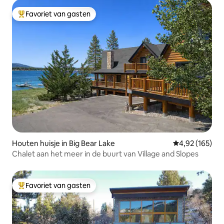
Favoriet van gasten
Topfavoriet van gasten
Houten huisje in Big Bear Lake
Gemiddelde beo
4,92 (165)
Chalet aan het meer in de buurt van Village and Slopes
Favoriet van gasten
Topfavoriet van gasten