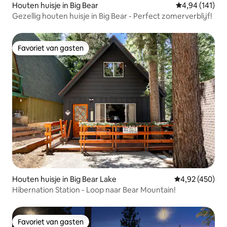
Houten huisje in Big Bear
Gemiddelde beo
4,94 (141)
Gezellig houten huisje in Big Bear - Perfect zomerverblijf!
Favoriet van gasten
Favoriet van gasten
Houten huisje in Big Bear Lake
Gemiddelde beo
4,92 (450)
Hibernation Station - Loop naar Bear Mountain!
Favoriet van gasten
Favoriet van gasten