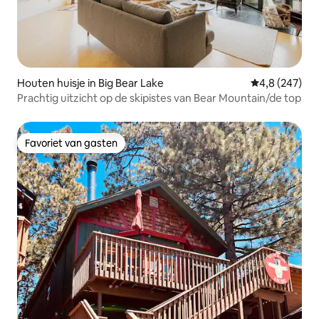
Houten huisje in Big Bear Lake
Gemiddelde be
4,8 (247)
Prachtig uitzicht op de skipistes van Bear Mountain/de top
Favoriet van gasten
Favoriet van gasten