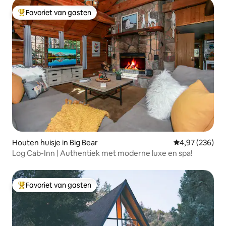
Favoriet van gasten
Topfavoriet van gasten
Houten huisje in Big Bear
Gemiddelde beo
4,97 (236)
Log Cab-Inn | Authentiek met moderne luxe en spa!
Favoriet van gasten
Topfavoriet van gasten