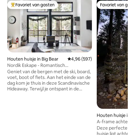
Favoriet van gasten
Favoriet van gas
Topfavoriet van gasten
Favoriet van gas
Houten huisje in Big Bear
Gemiddelde beoordeling van 4,9
4,96 (597)
Nordik Eskape - Romantisch
Scandinavisch boomhut
Geniet van de bergen met de ski, board,
voet, boot of fiets. Aan het einde van de
dag kom je thuis in deze Scandinavische
Hideaway. Terwijl je ontspant in de
hangmat, eet op het dek of bij het vuur
ligt, kun je je terugtrekken en verjongen.
Ontspan terwijl het licht van de
zonsondergang de raamwand met twee
Houten huisje in B
verdiepingen schildert. De 22 voet
ke
A-frame achter he
plafonds naast de geschilderde houten
pistes, bubbelbad!
Deze perfecte kl
muren. Nordik Eskape heeft zowel
huisje ligt achter
avontuur als intimiteit. Bekijk meer