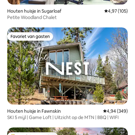
Houten huisje in Sugarloaf
Gemiddelde beo
4,97 (105)
Petite Woodland Chalet
Favoriet van gasten
Favoriet van gasten
Houten huisje in Fawnskin
Gemiddelde beo
4,94 (349)
SKI 5 mijl | Game Loft | Uitzicht op de MTN | BBQ | WIFI