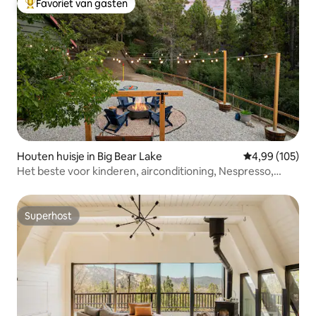
Favoriet van gasten
Topfavoriet van gasten
Houten huisje in Big Bear Lake
Gemiddelde beo
4,99 (105)
Het beste voor kinderen, airconditioning, Nespresso,
badminton en omheinde tuin
Superhost
Superhost