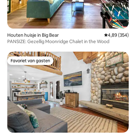
Houten huisje in Big Bear
Gemiddelde beo
4,89 (354)
PANSIZE: Gezellig Moonridge Chalet in the Wood
Favoriet van gasten
Favoriet van gasten