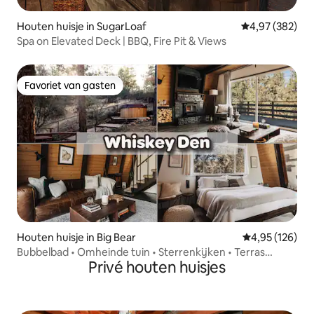
Houten huisje in SugarLoaf
Gemiddelde beo
4,97 (382)
Spa on Elevated Deck | BBQ, Fire Pit & Views
Favoriet van gasten
Favoriet van gasten
Houten huisje in Big Bear
Gemiddelde beo
4,95 (126)
Bubbelbad • Omheinde tuin • Sterrenkijken • Terras
Privé houten huisjes
rondom