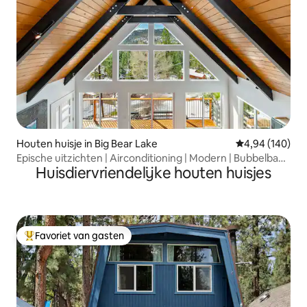
Houten huisje in Big Bear Lake
Gemiddelde beo
4,94 (140)
Epische uitzichten | Airconditioning | Modern | Bubbelbad |
Huisdiervriendelijke houten huisjes
Bureau | Wasmachine en droger
Favoriet van gasten
Topfavoriet van gasten