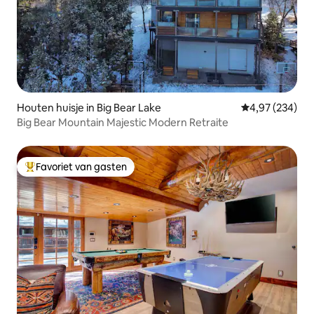
Houten huisje in Big Bear Lake
Gemiddelde beo
4,97 (234)
Big Bear Mountain Majestic Modern Retraite
Favoriet van gasten
Topfavoriet van gasten