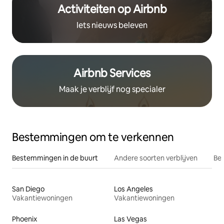
Activiteiten op Airbnb
Iets nieuws beleven
Airbnb Services
Maak je verblijf nog specialer
Bestemmingen om te verkennen
Bestemmingen in de buurt
Andere soorten verblijven
Bes
San Diego
Los Angeles
Vakantiewoningen
Vakantiewoningen
Phoenix
Las Vegas