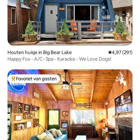
Houten huisje in Big Bear Lake
Gemiddelde beo
4,97 (291)
Happy Fox - A/C- Spa - Karaoke - We Love Dogs!
Favoriet van gasten
Topfavoriet van gasten