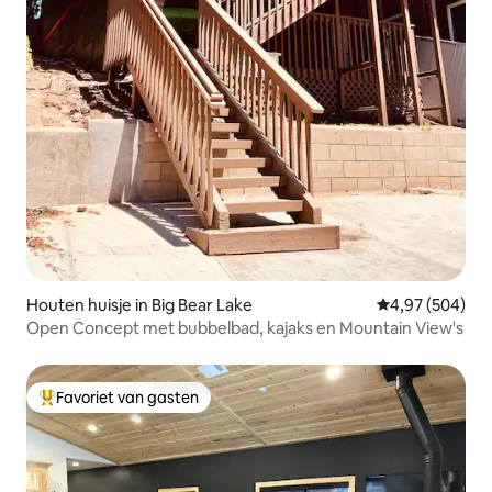
Houten huisje in Big Bear Lake
Gemiddelde beo
4,97 (504)
Open Concept met bubbelbad, kajaks en Mountain View's
Favoriet van gasten
Topfavoriet van gasten