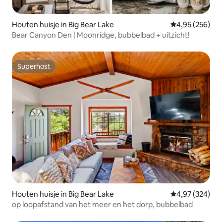
Houten huisje in Big Bear Lake
Gemiddelde beo
4,95 (256)
Bear Canyon Den | Moonridge, bubbelbad + uitzicht!
Superhost
Superhost
Houten huisje in Big Bear Lake
Gemiddelde beo
4,97 (324)
op loopafstand van het meer en het dorp, bubbelbad