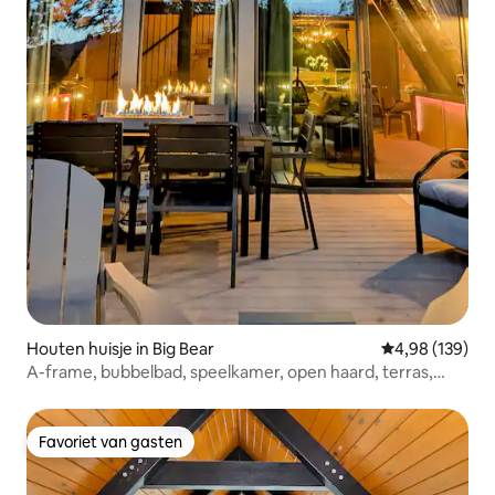
Houten huisje in Big Bear
Gemiddelde beo
4,98 (139)
A-frame, bubbelbad, speelkamer, open haard, terras,
uitzicht
Favoriet van gasten
Favoriet van gasten