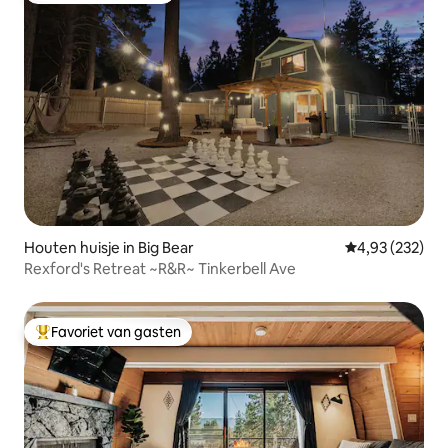
Houten huisje in Big Bear
Gemiddelde beo
4,93 (232)
Rexford's Retreat ~R&R~ Tinkerbell Ave
Favoriet van gasten
Topfavoriet van gasten