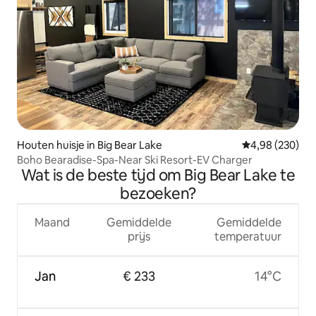
Houten huisje in Big Bear Lake
Gemiddelde beo
4,98 (230)
Boho Bearadise-Spa-Near Ski Resort-EV Charger
Wat is de beste tijd om Big Bear Lake te
bezoeken?
Maand
Gemiddelde
Gemiddelde
prijs
temperatuur
Jan
€ 233
14°C