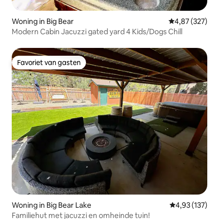
Woning in Big Bear
Gemiddelde beo
4,87 (327)
Modern Cabin Jacuzzi gated yard 4 Kids/Dogs Chill
Favoriet van gasten
Favoriet van gasten
Woning in Big Bear Lake
Gemiddelde beo
4,93 (137)
Familiehut met jacuzzi en omheinde tuin!