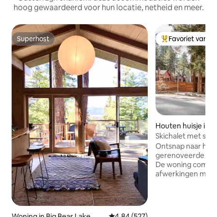
hoog gewaardeerd voor hun locatie, netheid en meer.
Superhost
Favoriet van g
Superhost
Topfavoriet van 
Houten huisje in B
ke
Skichalet met spa 
Snow Summit
Ontsnap naar het b
gerenoveerde huisj
De woning combin
afwerkingen met 
een vintage inrich
kathedraalplafonds
tussenverdieping,
de stenen muur e
Woning in Big Bear Lake
Gemiddelde beoordeling van 4,8
4,84 (527)