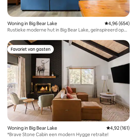
Woning in Big Bear Lake
Gemiddelde beo
4,96 (654)
Rustieke moderne hut in Big Bear Lake, geïnspireerd op
een skichalet
Favoriet van gasten
Favoriet van gasten
Woning in Big Bear Lake
Gemiddelde beo
4,92 (161)
*Brave Stone Cabin een modern Hygge retraite!