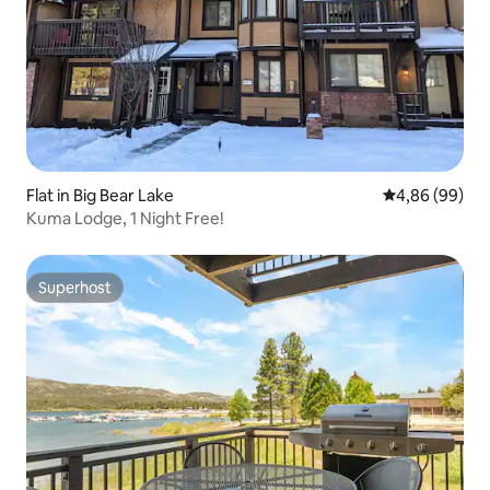
Flat in Big Bear Lake
Gemiddelde be
4,86 (99)
Kuma Lodge, 1 Night Free!
Superhost
Superhost