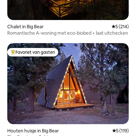
Chalet in Big Bear
Gemiddelde 
5 (214)
Romantische A-woning met eco-biobed + laat uitchecken
Favoriet van gasten
Topfavoriet van gasten
Houten huisje in Big Bear
Gemiddelde
5 (119)