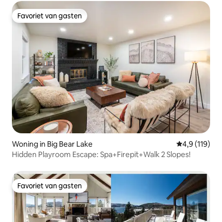
Favoriet van gasten
Favoriet van gasten
Woning in Big Bear Lake
Gemiddelde b
4,9 (119)
Hidden Playroom Escape: Spa+Firepit+Walk 2 Slopes!
Favoriet van gasten
Favoriet van gasten