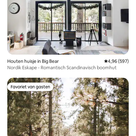
Houten huisje in Big Bear
Gemiddelde beo
4,96 (597)
Nordik Eskape - Romantisch Scandinavisch boomhut
Favoriet van gasten
Favoriet van gasten