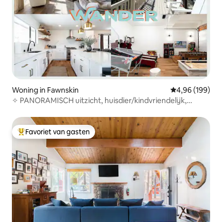
Woning in Fawnskin
Gemiddelde beo
4,96 (199)
✧ PANORAMISCH uitzicht, huisdier/kindvriendelijk,
speelkamer! ✧
Favoriet van gasten
Topfavoriet van gasten