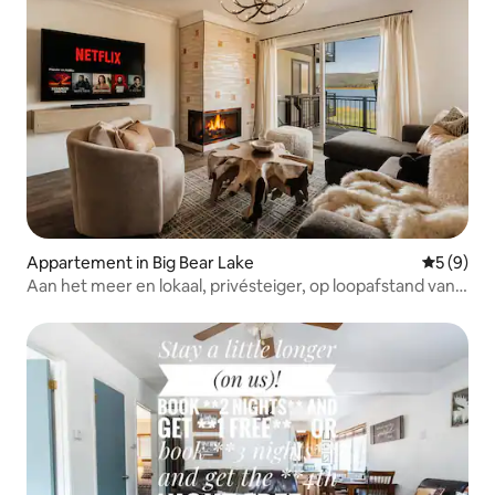
Appartement in Big Bear Lake
Gemiddeld
5 (9)
Aan het meer en lokaal, privésteiger, op loopafstand van
het dorp