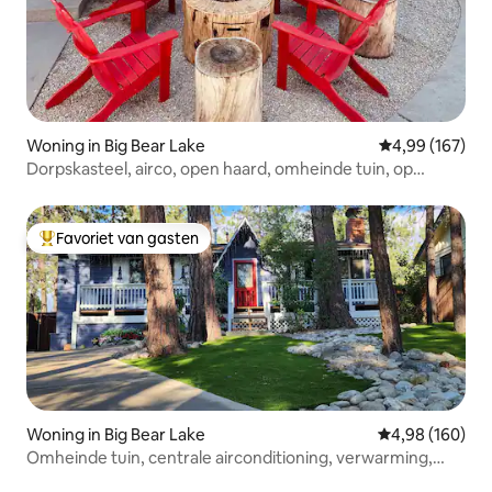
Woning in Big Bear Lake
Gemiddelde beo
4,99 (167)
Dorpskasteel, airco, open haard, omheinde tuin, op
loopafstand
Favoriet van gasten
Topfavoriet van gasten
Woning in Big Bear Lake
Gemiddelde beo
4,98 (160)
Omheinde tuin, centrale airconditioning, verwarming,
spa, sauna, honden toegestaan