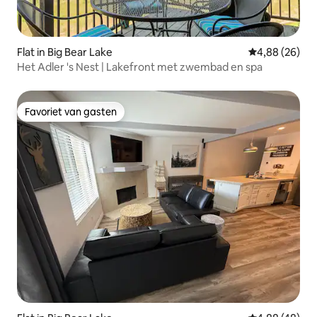
Flat in Big Bear Lake
Gemiddelde be
4,88 (26)
Het Adler 's Nest | Lakefront met zwembad en spa
Favoriet van gasten
Favoriet van gasten