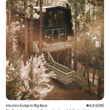
Houten huisje in Big Bear
Gemiddelde be
4,9 (639)