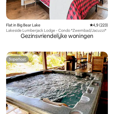
Flat in Big Bear Lake
Gemiddelde be
4,9 (223)
Lakeside Lumberjack Lodge - Condo *Zwembad/Jacuzzi*
Gezinsvriendelijke woningen
Superhost
Superhost