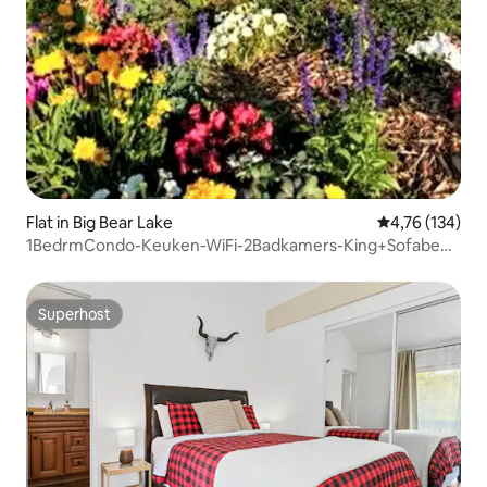
Flat in Big Bear Lake
Gemiddelde beo
4,76 (134)
1BedrmCondo-Keuken-WiFi-2Badkamers-King+Sofabed
GSL
Superhost
Superhost