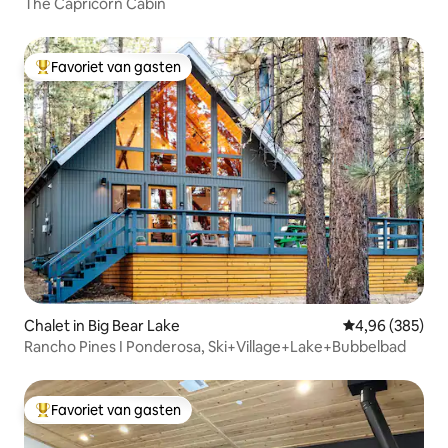
The Capricorn Cabin
Favoriet van gasten
Topfavoriet van gasten
Chalet in Big Bear Lake
Gemiddelde beo
4,96 (385)
Rancho Pines I Ponderosa, Ski+Village+Lake+Bubbelbad
Favoriet van gasten
Topfavoriet van gasten