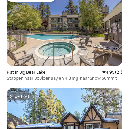
Topfavoriet van gasten
Flat in Big Bear Lake
Gemiddelde be
4,95 (21)
Stappen naar Boulder Bay en 4,3 mijl naar Snow Summit
Superhost
Superhost