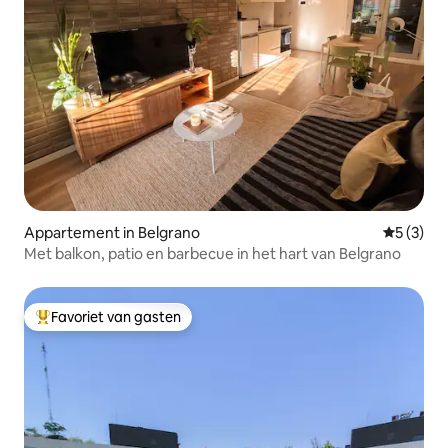
Appartement in Belgrano
Gemiddeld
5 (3)
Met balkon, patio en barbecue in het hart van Belgrano
Favoriet van gasten
Topfavoriet van gasten