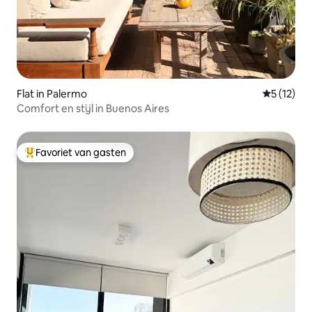
Flat in Palermo
Gemiddeld
5 (12)
Comfort en stijl in Buenos Aires
Favoriet van gasten
Topfavoriet van gasten