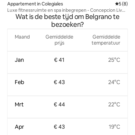
Appartement in Colegiales
Gemiddeld
5 (8)
Luxe fitnessruimte en spa inbegrepen - Concepcion Live
Wat is de beste tijd om Belgrano te
Palermo
bezoeken?
Maand
Gemiddelde
Gemiddelde
prijs
temperatuur
Jan
€ 41
25°C
Feb
€ 43
24°C
Mrt
€ 44
22°C
Apr
€ 43
19°C