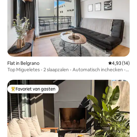
Flat in Belgrano
Gemiddelde be
4,93 (14)
Top Migueletes - 2 slaapzalen - Automatisch inchecken -
Pileta
Favoriet van gasten
Topfavoriet van gasten