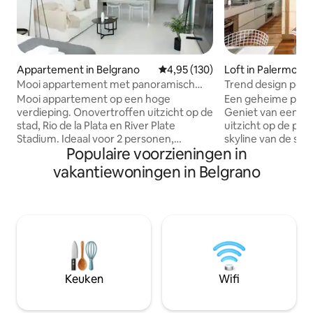
Appartement in Belgrano
Gemiddelde beoordeling van 4,9
4,95 (130)
Loft in Palermo
Mooi appartement met panoramisch
Trend design pent
uitzicht
met uitzicht op de 
Mooi appartement op een hoge
Een geheime parel
verdieping. Onovertroffen uitzicht op de
Geniet van een pr
stad, Rio de la Plata en River Plate
uitzicht op de par
Stadium. Ideaal voor 2 personen,
skyline van de st
Populaire voorzieningen in
queensize bed. Volledig uitgeruste
over de rivier de R
keuken. Elektrische oven/fornuis,
in Libertador Aven
vakantiewoningen in Belgrano
koelkast met vriezer, magnetron,
meest verfijnde 
koffiezetapparaat, broodrooster.
door vele trendy 
Airconditioning, smart-tv, wifi. Volledige
penthousestudio l
badkamer. Op Av Del Libertador,
traditioneel en hi
Belgrano buurt, met gemakkelijke
op met vooraanst
toegang tot toeristische en
designdetails en fu
werkpunten. Gastronomisch aanbod,
bekroond in prest
supermarkten, ICBA, Fleni en
designmagazines. Leef een unie
Keuken
Wifi
bezienswaardigheden op een paar
Buenos Aires.
blokken afstand.