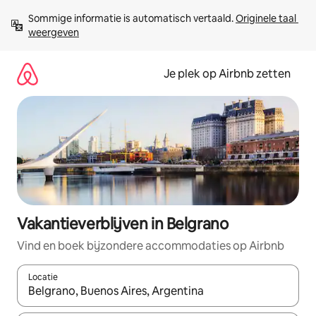
Ga
Sommige informatie is automatisch vertaald. 
Originele taal 
direct
weergeven
naar
inhoud
Je plek op Airbnb zetten
Vakantieverblijven in Belgrano
Vind en boek bijzondere accommodaties op Airbnb
Locatie
Wanneer er resultaten beschikbaar zijn, maak je een keuze met 