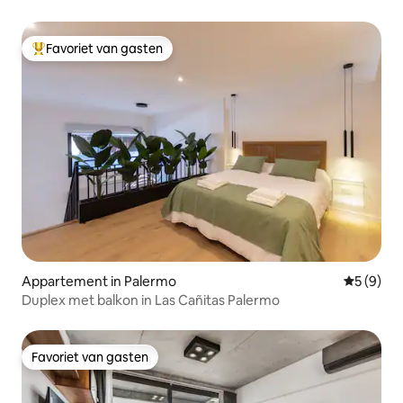
Favoriet van gasten
Topfavoriet van gasten
Appartement in Palermo
Gemiddeld
5 (9)
Duplex met balkon in Las Cañitas Palermo
Favoriet van gasten
Favoriet van gasten