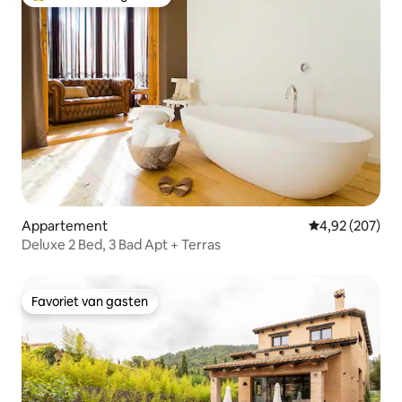
Topfavoriet van gasten
Appartement
Gemiddelde beo
4,92 (207)
Deluxe 2 Bed, 3 Bad Apt + Terras
Favoriet van gasten
Favoriet van gasten