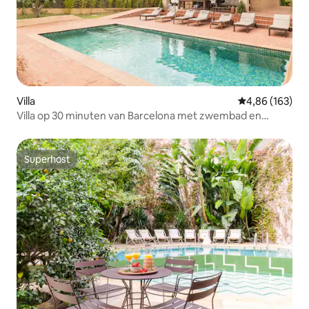
Villa
Gemiddelde beo
4,86 (163)
Villa op 30 minuten van Barcelona met zwembad en
barbecue
Superhost
Superhost