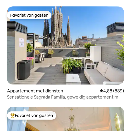
Favoriet van gasten
Favoriet van gasten
Appartement met diensten
Gemiddelde beo
4,88 (889)
Sensationele Sagrada Familia, geweldig appartement met
2 slaapkamers.
Favoriet van gasten
Topfavoriet van gasten