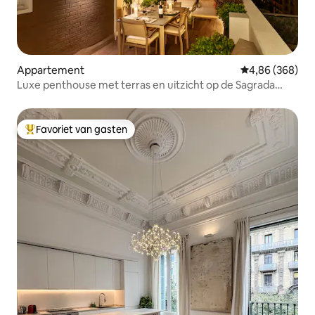
Appartement
Gemiddelde beo
4,86 (368)
Luxe penthouse met terras en uitzicht op de Sagrada
Família
Favoriet van gasten
Topfavoriet van gasten