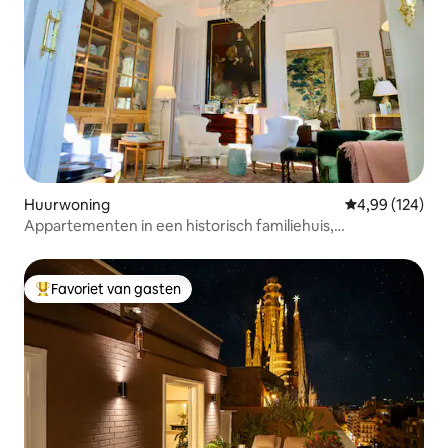
Huurwoning
Gemiddelde beo
4,99 (124)
Appartementen in een historisch familiehuis,
appartement met...
Favoriet van gasten
Topfavoriet van gasten