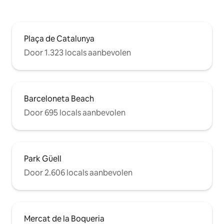
espacio. En el apartamento encontrarás;
WIFFI, AACC, CALEFACCION PLASMA
TV y todo tipo de electrodomésticos.
También disfrutarás de: servicio de
Plaça de Catalunya
habitaciones, servicio de lavandería,
servicio de planchado y mueble bar.
Door 1.323 locals aanbevolen
Cesta de Bienvenida. Todo ello incluido
en el precio. APARTAMENTO TURÍSTICO
CON LICENCIA
Barceloneta Beach
Door 695 locals aanbevolen
Park Güell
Door 2.606 locals aanbevolen
Mercat de la Boqueria