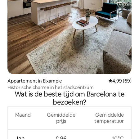
Appartement in Eixample
Gemiddelde be
4,99 (69)
Historische charme in het stadscentrum
Wat is de beste tijd om Barcelona te
bezoeken?
Maand
Gemiddelde
Gemiddelde
prijs
temperatuur
Jan
€ 96
10°C