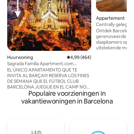
Appartement
Centrally gelege
slaapkamers
Ontdek Barcelona 
gerenoveerde ap
slaapkamers op Pl
uitstekende metr
luchthavenbusverb
Huurwoning
Gemiddelde beoordeling van 4,9
4,99 (464)
verkennen van de s
Sagrada Familia Apartment.com
een cent. Geniet v
"Hoekappartement", Sa...
EL ÚNICO APARTAMENTO QUE TE
waaronder 2 twee
INVITA AL BARÇA!!! RESERVA LOS FINES
eenpersoonsbed 
DE SEMANA QUE EL FÚTBOL CLUB
badkamers. Perfe
BARCELONA JUEGUE EN EL CAMP NOU
comfortabel en han
Populaire voorzieningen in
Y TE INVITAMOS AL PARTIDO DEL
hart van Barcelona! Ons appartem
"CAMPEONATO NACIONAL DE LIGA"
staat alleen op Ai
vakantiewoningen in Barcelona
CON 4 LOCALIDADES JUNTAS.
Toeristenbelastin
*importante (Válido exclusivamente para
van 8,75 € p/pers
la TEMPORADA 2025/26) -Inicio
toegevoegd aan het
temporada: Agosto 2025 -Final,
Geen belasting vo
temporada Mayo 2026 UN
17 jaar
APARTAMENTO ÚNICO, CON LAS