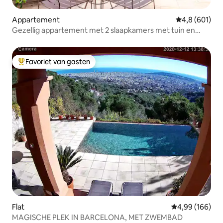
Appartement
Gemiddelde be
4,8 (601)
Gezellig appartement met 2 slaapkamers met tuin en
zwembad
Favoriet van gasten
Topfavoriet van gasten
Flat
Gemiddelde beo
4,99 (166)
MAGISCHE PLEK IN BARCELONA, MET ZWEMBAD