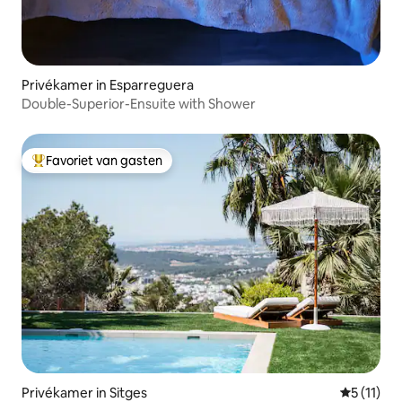
Privékamer in Esparreguera
Double-Superior-Ensuite with Shower
Favoriet van gasten
Topfavoriet van gasten
Privékamer in Sitges
Gemiddeld
5 (11)