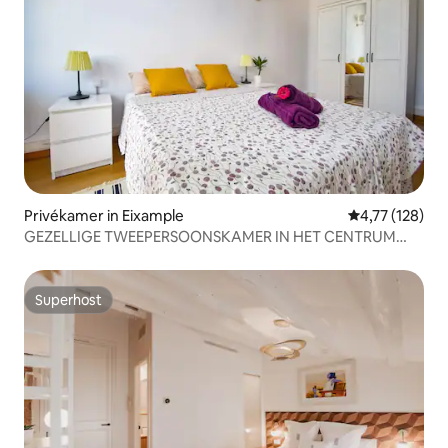
Privékamer in Eixample
Gemiddelde beo
4,77 (128)
GEZELLIGE TWEEPERSOONSKAMER IN HET CENTRUM
VAN BARCELONA!!!
Superhost
Superhost