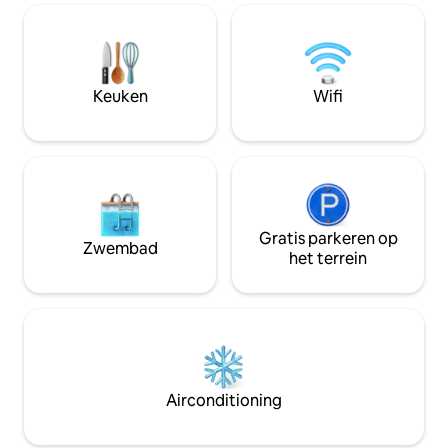
het station, 5 min
naar Barcelona 20
wordt een toeslag
persoon per dag g
toeristenbelastin
Keuken
Wifi
Gratis parkeren op
Zwembad
het terrein
Airconditioning