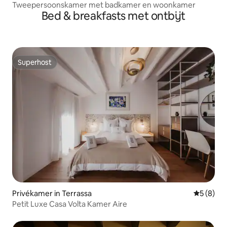
Tweepersoonskamer met badkamer en woonkamer
Bed & breakfasts met ontbijt
Superhost
Superhost
Privékamer in Terrassa
Gemiddeld
5 (8)
Petit Luxe Casa Volta Kamer Aire