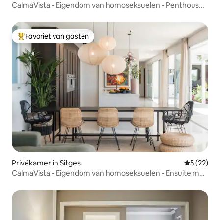
CalmaVista - Eigendom van homoseksuelen - Penthouse
met zeezicht
Favoriet van gasten
Topfavoriet van gasten
Privékamer in Sitges
Gemiddelde
5 (22)
CalmaVista - Eigendom van homoseksuelen - Ensuite met
uitzicht op de bergen