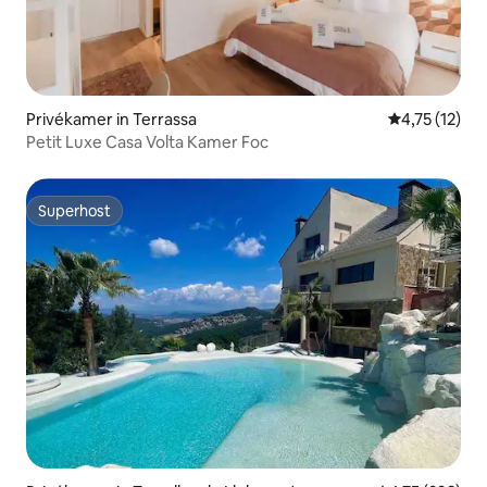
Privékamer in Terrassa
Gemiddelde b
4,75 (12)
Petit Luxe Casa Volta Kamer Foc
Superhost
Superhost