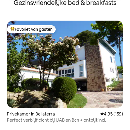
Gezinsvriendelijke bed & breakfasts
Favoriet van gasten
Topfavoriet van gasten
Privékamer in Bellaterra
Gemiddelde beo
4,95 (159)
Perfect verblijf dicht bij UAB en Bcn + ontbijt incl.