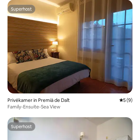
Superhost
Superhost
Privékamer in Premià de Dalt
Gemiddeld
5 (9)
Family-Ensuite-Sea View
Superhost
Superhost