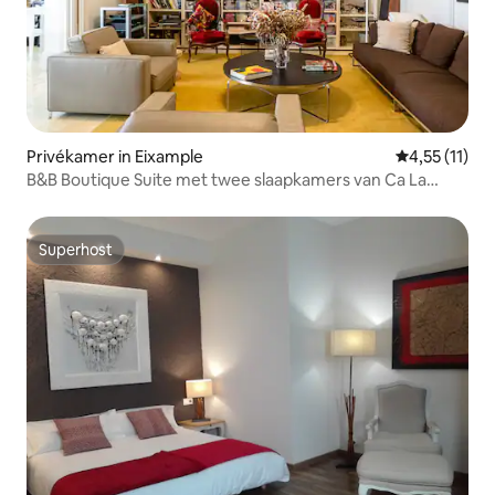
Privékamer in Eixample
Gemiddelde b
4,55 (11)
B&B Boutique Suite met twee slaapkamers van Ca La
Maria
Superhost
Superhost