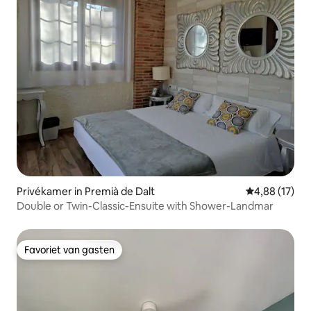
Privékamer in Premià de Dalt
Gemiddelde be
4,88 (17)
Double or Twin-Classic-Ensuite with Shower-Landmar
Favoriet van gasten
Favoriet van gasten