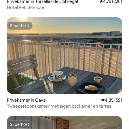
Privékamer in Torrelles de Llobregat
Gemiddelde beo
4,75 (226)
Hotel Petit Mirador
Superhost
Superhost
Privékamer in Gavà
Gemiddelde be
4,85 (59)
Tweepersoonskamer met eigen badkamer en terras
Superhost
Superhost