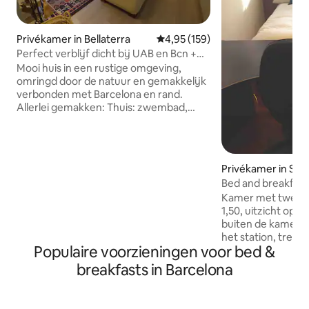
Privékamer in Bellaterra
Gemiddelde beoordeling van 4,9
4,95 (159)
Perfect verblijf dicht bij UAB en Bcn +
ontbijt incl.
Mooi huis in een rustige omgeving,
omringd door de natuur en gemakkelijk
verbonden met Barcelona en rand.
Allerlei gemakken: Thuis: zwembad,
tuin, verschillende terrassen, barbecue,
parkeerplaats, airconditioning… In de
buurt: supermarkt, bakkerij,
fitnessruimte, padel, kapper... Slechts 30
Privékamer in San
seconden lopen van het treinstation! De
el Vallès
Bed and breakfast 
rit naar het centrum van BCN duurt 30
Vallès
Kamer met tweepe
minuten. Wij bieden een compleet
1,50, uitzicht op 
ontbijt inbegrepen en een pendeldienst
buiten de kamer, w
van/naar de luchthaven indien nodig (50
het station, trein
€/reis). We kijken er naar uit om je te
Populaire voorzieningen voor bed &
minuten, ESADE li
ontmoeten!
Ontbijt inbegrepen
breakfasts in Barcelona
Kamer met tweepe
uitzicht op de tu
eigen badkamer, w