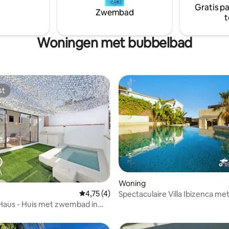
Gratis p
Zwembad
t
Woningen met bubbelbad
st
st
Woning
Gemiddelde beoordeling van 4,75 op 5, 4 r
4,75 (4)
Spectaculaire Villa Ibizenca met
g van 4,52 op 5, 25 recensies
op zee e
Haus - Huis met zwembad in