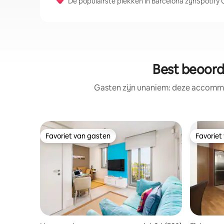
De populairste plekken in Barcelona zijnSpotify
Best beoord
Gasten zijn unaniem: deze accommo
Favoriet van gasten
Favoriet
Favoriet van gasten
Favoriet