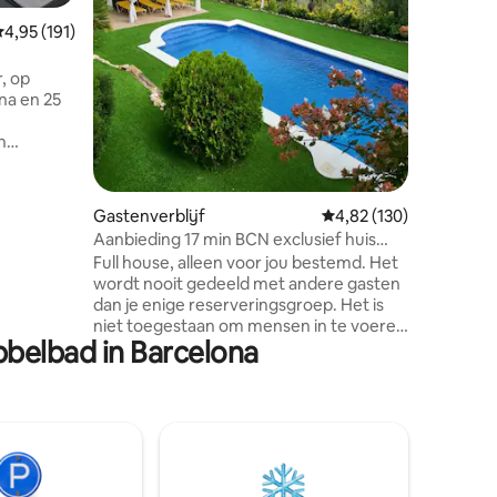
ecensies
restauran
emiddelde beoordeling van 4,95 op 5, 191 recensies
4,95 (191)
ontdekken
het natu
minuten n
, op
apparteme
na en 25
gebruik v
n
n
aden en
den van
chtends
Gastenverblijf
Gemiddelde beoordeling
4,82 (130)
 verboden
Aanbieding 17 min BCN exclusief huis
agen of
voor jou Strand 9km
Full house, alleen voor jou bestemd. Het
n die
wordt nooit gedeeld met andere gasten
dan je enige reserveringsgroep. Het is
 buren
niet toegestaan om mensen in te voeren
Ruime
belbad in Barcelona
die niet eerder zijn geregistreerd bij het
ht op het
maken van hun reservering. Bijgevoegd
en met
koninklijk besluit van kracht 933/2021
voor de interesse van reizigers bij het
maken van hun cheques. Het huis ligt op
17 km van Barcelona. 6 km naar circuit
Montmeló. Rustige omgeving op 9 km
stranden. Uitzicht op het natuurpark