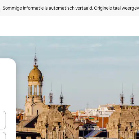
Sommige informatie is automatisch vertaald. 
Originele taal weerge
t
een keuze met je de pijltjestoetsen omhoog en omlaag, óf door te tikk