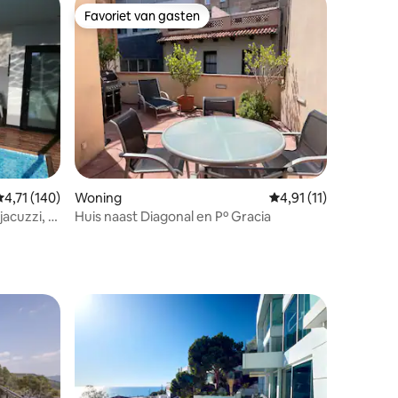
Favoriet van gasten
Favoriet van gasten
ecensies
Gemiddelde beoordeling van 4,71 op 5, 140 recensies
4,71 (140)
Woning
Gemiddelde beoordeli
4,91 (11)
uzzi, 15
Huis naast Diagonal en Pº Gracia