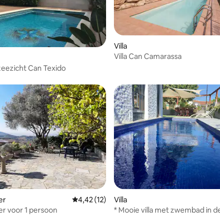
Villa
Villa Can Camarassa
g van 4,55 op 5, 11 recensies
 zeezicht Can Texido
er
Gemiddelde beoordeling van 4,42 op 5, 12 r
4,42 (12)
Villa
r voor 1 persoon
* Mooie villa met zwembad in d
van het strand, Barcelona