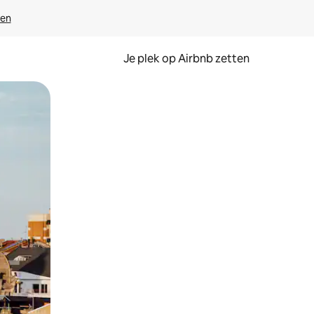
ven
Je plek op Airbnb zetten
en of swipen.