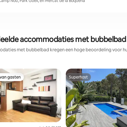
 Camp Nou, Park Güell, en Mercat de la Boqueria
eelde accommodaties met bubbelbad 
daties met bubbelbad kregen een hoge beoordeling voor hun 
 van gasten
Superhost
 van gasten
Superhost