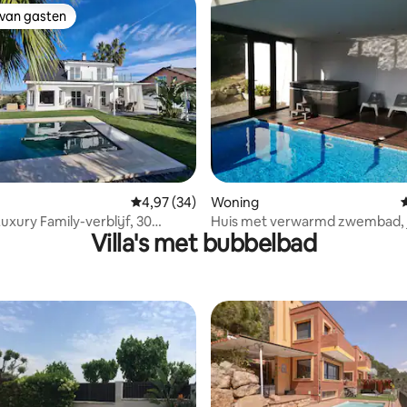
 van gasten
 van gasten
g van 4,91 op 5, 34 recensies
Gemiddelde beoordeling van 4,97 op 5, 34 r
4,97 (34)
Woning
uxury Family-verblijf, 30
Huis met verwarmd zwembad, jac
Villa's met bubbelbad
van Barcelona
min Barcelona