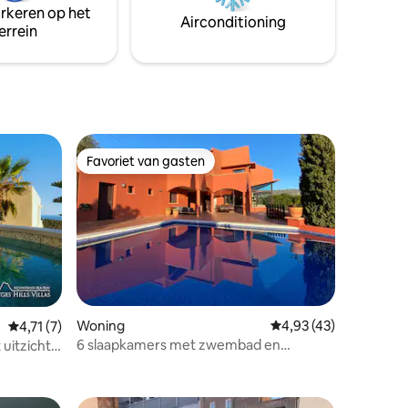
arkeren op het
fincas viniccolas jachthavens, Barcelona
Airconditioning
errein
Badalona, Masnou enz.
Favoriet van gasten
Favoriet van gasten
Woning
Gemiddelde beoordeli
4,93 (43)
Gemiddelde beoordeling van 4,71 op 5, 7 recensies
4,71 (7)
6 slaapkamers met zwembad en
ecensies
 uitzicht
prachtig uitzicht