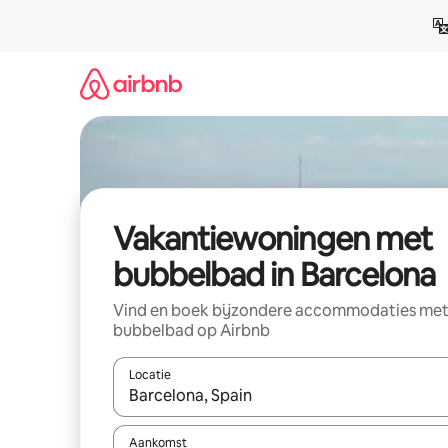
Ga
direct
naar
inhoud
Vakantiewoningen met
bubbelbad in Barcelona
Vind en boek bijzondere accommodaties me
bubbelbad op Airbnb
Locatie
Wanneer er resultaten beschikbaar zijn, maak je 
Aankomst