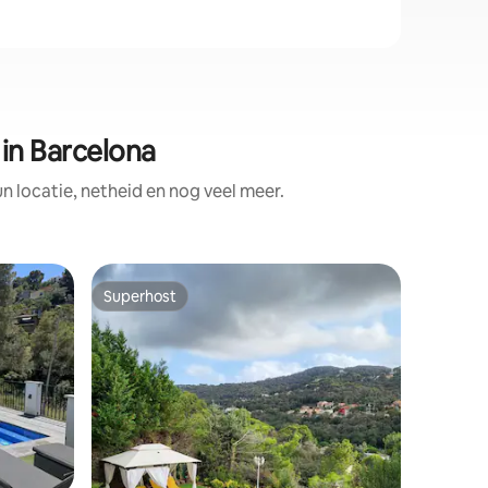
in Barcelona
locatie, netheid en nog veel meer.
Gastsuit
Superhost
Favorie
Superhost
Favorie
Privéjacuzzi 
goed uit
Het appa
uitzicht 
uitstrekt
minuten 
centraal 
parkeren 
Gelegen 
stranden,