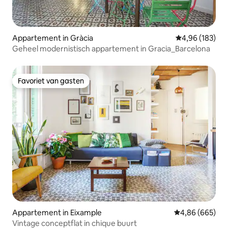
Appartement in Gràcia
Gemiddelde beo
4,96 (183)
Geheel modernistisch appartement in Gracia_Barcelona
Favoriet van gasten
Favoriet van gasten
Appartement in Eixample
Gemiddelde beo
4,86 (665)
Vintage conceptflat in chique buurt