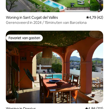
Woning in Sant Cugat del Vallès
Gemiddelde be
4,79 (42)
Gerenoveerd in 2024 / 15minuten van Barcelona
Favoriet van gasten
Favoriet van gasten
Woning in Dosrius
Gemiddelde be
4,86 (111)