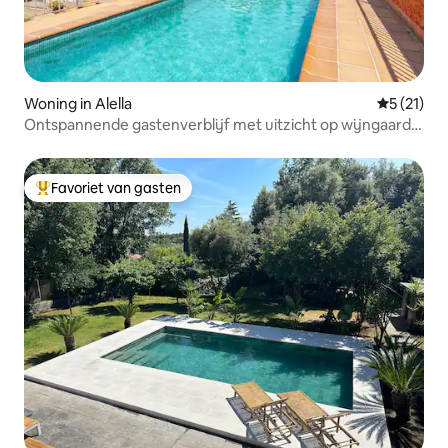
Woning in Alella
Gemiddeld
5 (21)
Ontspannende gastenverblijf met uitzicht op wijngaard
en zee
Favoriet van gasten
Topfavoriet van gasten