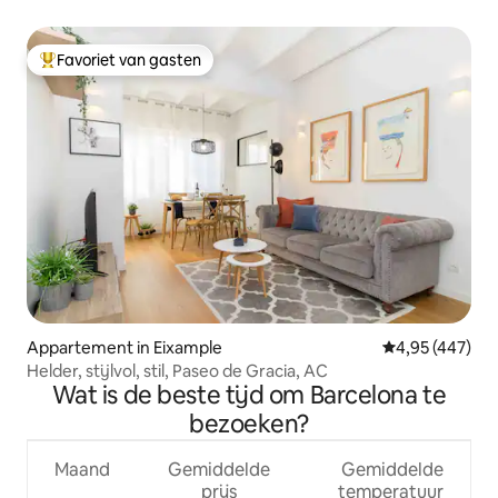
Favoriet van gasten
Topfavoriet van gasten
Appartement in Eixample
Gemiddelde beo
4,95 (447)
Helder, stijlvol, stil, Paseo de Gracia, AC
Wat is de beste tijd om Barcelona te
bezoeken?
Maand
Gemiddelde
Gemiddelde
prijs
temperatuur