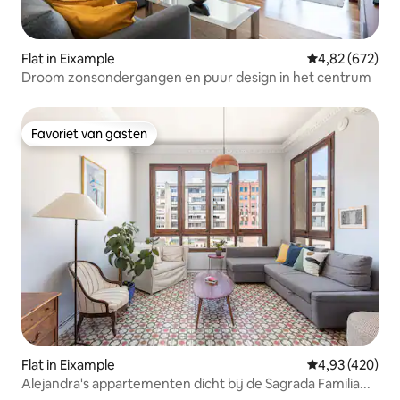
Flat in Eixample
Gemiddelde beo
4,82 (672)
Droom zonsondergangen en puur design in het centrum
Favoriet van gasten
Favoriet van gasten
Flat in Eixample
Gemiddelde beo
4,93 (420)
Alejandra's appartementen dicht bij de Sagrada Familia...