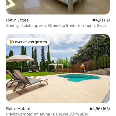
Flat in Sitges
Gemiddelde b
4,9 (112)
Zonnig uitzicht op zee. Strand op 5 minuten lopen. Gratis
parkeren
Favoriet van gasten
Topfavoriet van gasten
Flat in Mataró
Gemiddelde beo
4,96 (165)
Privézwembad en sauna - BlueLine 25km BCN