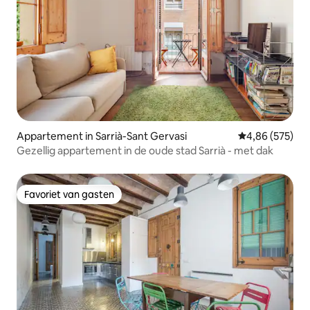
Appartement in Sarrià-Sant Gervasi
Gemiddelde beo
4,86 (575)
Gezellig appartement in de oude stad Sarrià - met dak
Favoriet van gasten
Favoriet van gasten