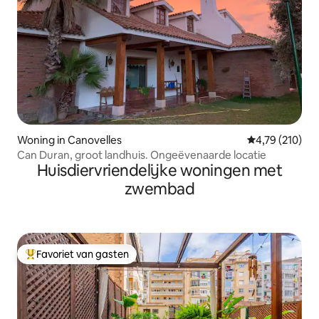
Woning in Canovelles
Gemiddelde beo
4,79 (210)
Can Duran, groot landhuis. Ongeëvenaarde locatie
Huisdiervriendelijke woningen met
zwembad
Favoriet van gasten
Topfavoriet van gasten