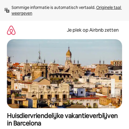
Ga
Sommige informatie is automatisch vertaald. 
Originele taal 
direct
weergeven
naar
inhoud
Je plek op Airbnb zetten
Huisdiervriendelijke vakantieverblijven
in Barcelona