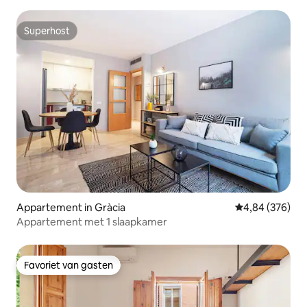
Superhost
Superhost
Appartement in Gràcia
Gemiddelde beo
4,84 (376)
Appartement met 1 slaapkamer
Favoriet van gasten
Favoriet van gasten