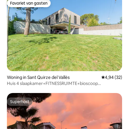
Favoriet van gasten
Favoriet van gasten
Woning in Sant Quirze del Vallès
Gemiddelde be
4,94 (32)
Huis 4 slaapkamer+FITNESSRUIMTE+bioscoop
(132)+bureau+tuin 20 min BCN
Superhost
Superhost