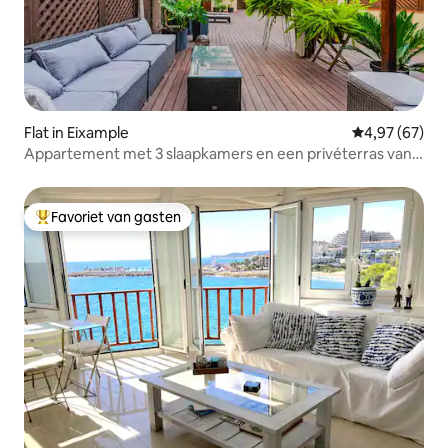
Flat in Eixample
Gemiddelde be
4,97 (67)
Appartement met 3 slaapkamers en een privéterras van
100 m² – Eixample
Favoriet van gasten
Topfavoriet van gasten