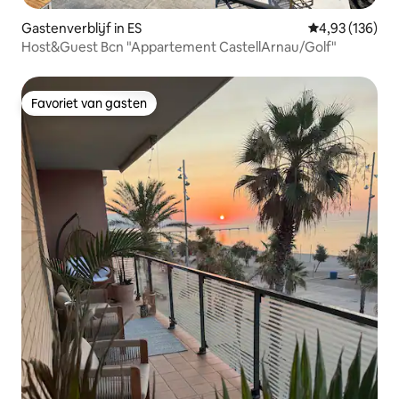
Gastenverblijf in ES
Gemiddelde beo
4,93 (136)
Host&Guest Bcn "Appartement CastellArnau/Golf"
Favoriet van gasten
Favoriet van gasten