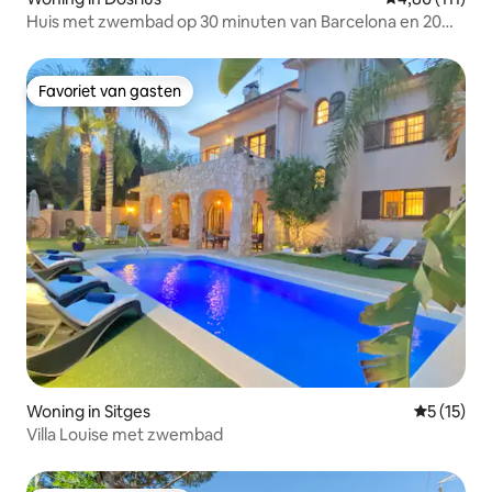
Huis met zwembad op 30 minuten van Barcelona en 20
minuten van Montmeló
Favoriet van gasten
Favoriet van gasten
Woning in Sitges
Gemiddeld
5 (15)
Villa Louise met zwembad