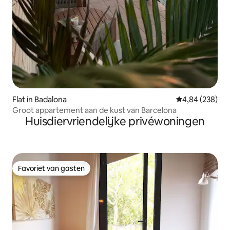
Flat in Badalona
Gemiddelde beo
4,84 (238)
Groot appartement aan de kust van Barcelona
Huisdiervriendelijke privéwoningen
Favoriet van gasten
Favoriet van gasten