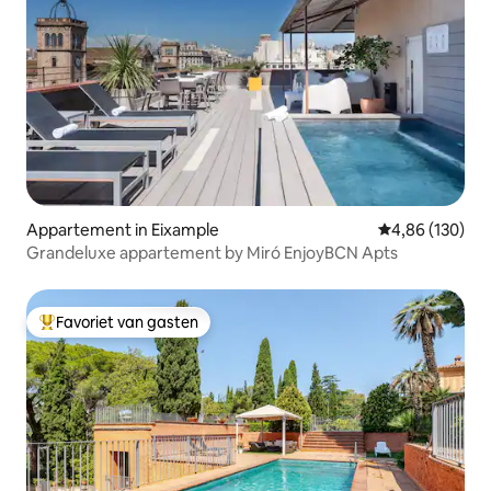
Appartement in Eixample
Gemiddelde beo
4,86 (130)
Grandeluxe appartement by Miró EnjoyBCN Apts
Favoriet van gasten
Topfavoriet van gasten