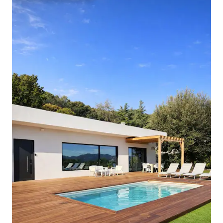
slechts 14 km afstand. Appartement
aanbiedingen: 150 m ² + 30 m ² terrassen
- Hoofdslaapkamer met panoramisch
uitzicht op zee en toegang tot 2
terrassen - Twee andere slaapkamers
met elk 2 eenpersoonsbedden van 90
cm, die kunnen worden samengevoegd
om een kingsize bed te creëren -
Woonkamer, een multifunctionele
lounge met eindeloos uitzicht op zee -
Eetkamer met een tafel voor 10
personen - Open haard - Drie balkons
waarop u een eettafel voor 8 personen,
loungebanken en een ontbijttafel kunt
vinden - Volledig uitgeruste keuken met
alle belangrijke apparatuur, waaronder
koelkast, vriezer, fornuis, oven,
magnetron, vaatwasser,
koffiezetapparaat, waterkoker, sappers,
blender. - Hogesnelheidsinternet -
Smart TV - Wasmachine, droger en
vaatwasser zijn het hoogwaardige merk
Miele - Centrale airconditioning en
verwarming - Elektrische kachels - Twee