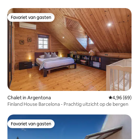
Favoriet van gasten
Favoriet van gasten
Chalet in Argentona
Gemiddelde be
4,96 (69)
Finland House Barcelona - Prachtig uitzicht op de bergen
Favoriet van gasten
Favoriet van gasten