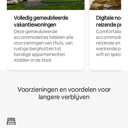
Volledig gemeubileerde
Digitale nom
vakantiewoningen
reizende prof
Deze gemeubileerde
Comfortabele
accommodaties hebben alle
accommodatie
voorzieningen van thuis, van
reizende en op
rustige berghutten tot
werkende profe
handige appartementen
wifi en special
midden in de stad.
Voorzieningen en voordelen voor
langere verblijven