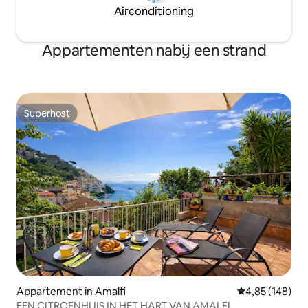
Airconditioning
Appartementen nabij een strand
Superhost
Superhost
Appartement in Amalfi
Gemiddelde beo
4,85 (148)
EEN CITROENHUIS IN HET HART VAN AMALFI