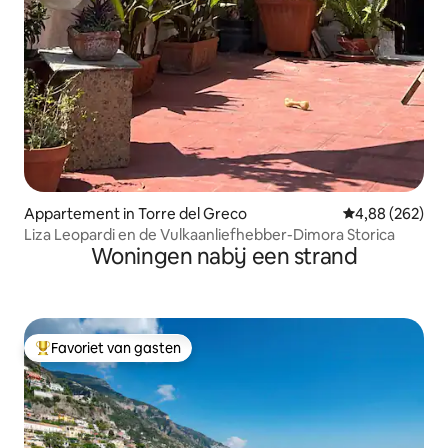
Appartement in Torre del Greco
Gemiddelde beo
4,88 (262)
Liza Leopardi en de Vulkaanliefhebber-Dimora Storica
Woningen nabij een strand
Favoriet van gasten
Topfavoriet van gasten