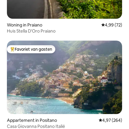
Woning in Praiano
Gemiddelde be
4,99 (72)
Huis Stella D'Oro Praiano
Favoriet van gasten
Topfavoriet van gasten
Appartement in Positano
Gemiddelde beo
4,97 (264)
Casa Giovanna Positano Italië