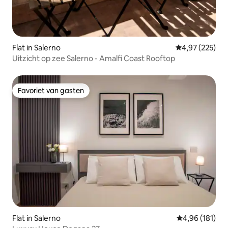
Flat in Salerno
Gemiddelde beo
4,97 (225)
Uitzicht op zee Salerno - Amalfi Coast Rooftop
Favoriet van gasten
Favoriet van gasten
Flat in Salerno
Gemiddelde beo
4,96 (181)