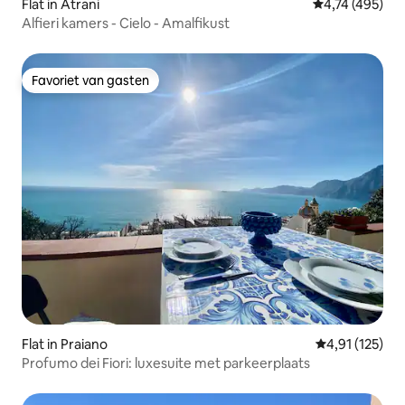
Flat in Atrani
Gemiddelde beo
4,74 (495)
Alfieri kamers - Cielo - Amalfikust
Favoriet van gasten
Favoriet van gasten
Flat in Praiano
Gemiddelde be
4,91 (125)
Profumo dei Fiori: luxesuite met parkeerplaats