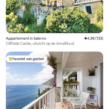
Appartement in Salerno
Gemiddelde beo
4,98 (133)
Cliffside Castle, uitzicht op de Amalfikust
Favoriet van gasten
Topfavoriet van gasten