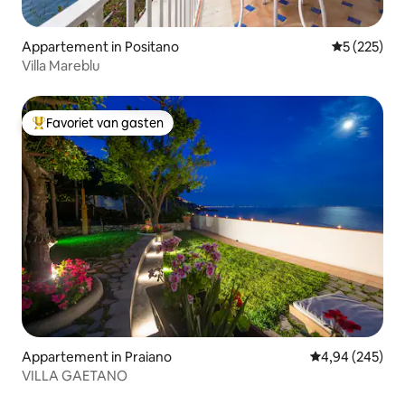
Appartement in Positano
Gemiddelde 
5 (225)
Villa Mareblu
Favoriet van gasten
Topfavoriet van gasten
Appartement in Praiano
Gemiddelde beo
4,94 (245)
VILLA GAETANO