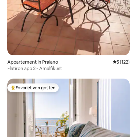
Appartement in Praiano
Gemiddelde 
5 (122)
Flatiron app 2 - Amalfikust
Favoriet van gasten
Topfavoriet van gasten