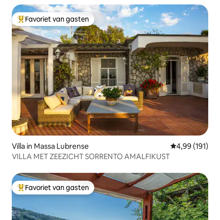
Favoriet van gasten
Topfavoriet van gasten
Villa in Massa Lubrense
Gemiddelde beo
4,99 (191)
VILLA MET ZEEZICHT SORRENTO AMALFIKUST
Favoriet van gasten
Topfavoriet van gasten