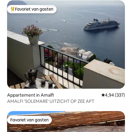
Favoriet van gasten
Topfavoriet van gasten
Appartement in Amalfi
Gemiddelde beo
4,94 (337)
AMALFI 'SOLEMARE' UITZICHT OP ZEE APT
Favoriet van gasten
Favoriet van gasten