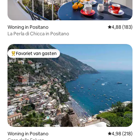
Woning in Positano
Gemiddelde beo
4,88 (183)
La Perla di Chicca in Positano
Favoriet van gasten
Topfavoriet van gasten
Woning in Positano
Gemiddelde beo
4,98 (218)