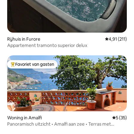
Rijhuis in Furore
Gemiddelde be
4,91 (211)
Appartement tramonto superior delux
Favoriet van gasten
Topfavoriet van gasten
Woning in Amalfi
Gemiddelde
5 (35)
Panoramisch uitzicht • Amalfi aan zee • Terras met
barbecue