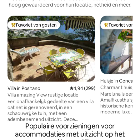
hoog gewaardeerd voor hun locatie, netheid en meer.
Favoriet van gasten
Favoriet van g
Topfavoriet van gasten
Topfavoriet van 
Huisje in Conca de
Charmant huisje M
Villa in Positano
Gemiddelde beoordeling van 4,9
4,94 (299)
op Capri
Mareluna is een u
Villa amazing View rustige locatie
Amalfikusthuisje 
Een onafhankelijk gedeelte van een villa
historische kenm
dat net is gerenoveerd, in een
moderne luxe. Het
schaduwrijke tuin, met een
panoramisch uitzi
adembenemend uitzicht. Deze
elegant interieur 
Populaire voorzieningen voor
bevoorrechte plek, op een rotsachtige
kastanjebalken, tr
klif in Positano, tussen de zee, de bergen
accommodaties met uitzicht op het
moderne voorzieni
en het platteland, maakt van dit huis een