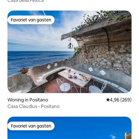
Casa della Feluca
Favoriet van gasten
Favoriet van gasten
Woning in Positano
Gemiddelde beo
4,96 (269)
Casa Claudius - Positano
Favoriet van gasten
Favoriet van gasten