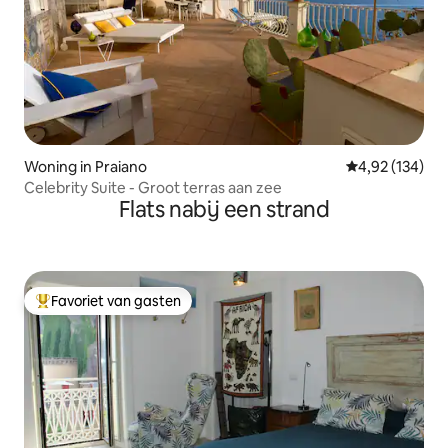
Woning in Praiano
Gemiddelde beo
4,92 (134)
Celebrity Suite - Groot terras aan zee
Flats nabij een strand
Favoriet van gasten
Topfavoriet van gasten