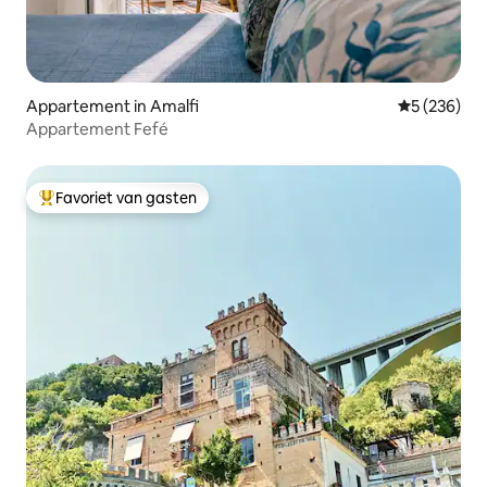
Appartement in Amalfi
Gemiddelde 
5 (236)
Appartement Fefé
Favoriet van gasten
Topfavoriet van gasten