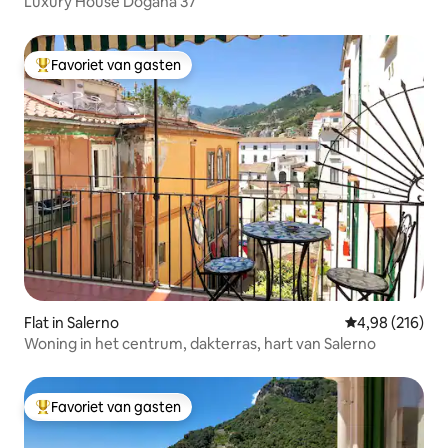
Luxury House Dogana 37
Favoriet van gasten
Topfavoriet van gasten
Flat in Salerno
Gemiddelde beo
4,98 (216)
Woning in het centrum, dakterras, hart van Salerno
Favoriet van gasten
Topfavoriet van gasten