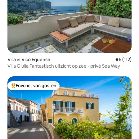
Villa in Vico Equense
Gemiddelde
5 (112)
Villa Giulia Fantastisch uitzicht op zee - privé Sea Way
Favoriet van gasten
Topfavoriet van gasten