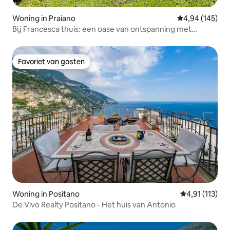
Woning in Praiano
Gemiddelde beo
4,94 (145)
Bij Francesca thuis: een oase van ontspanning met
zwembad
Favoriet van gasten
Favoriet van gasten
Woning in Positano
Gemiddelde be
4,91 (113)
De Vivo Realty Positano - Het huis van Antonio