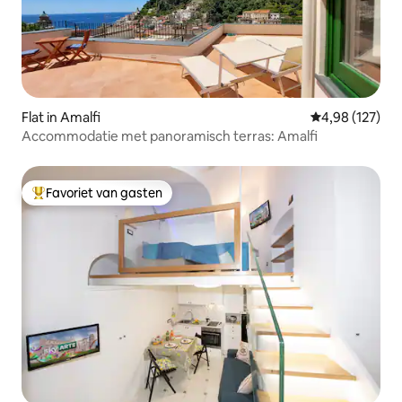
Flat in Amalfi
Gemiddelde beo
4,98 (127)
Accommodatie met panoramisch terras: Amalfi
Favoriet van gasten
Topfavoriet van gasten