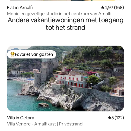
Flat in Amalfi
Gemiddelde beo
4,97 (168)
Mooie en gezellige studio in het centrum van Amalfi
Andere vakantiewoningen met toegang
tot het strand
Favoriet van gasten
Topfavoriet van gasten
Villa in Cetara
Gemiddelde 
5 (122)
Villa Venere - Amalfikust | Privéstrand