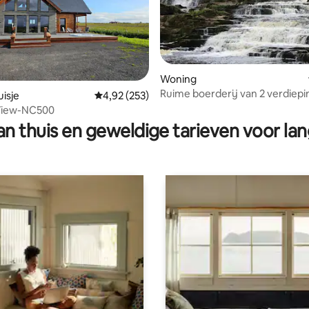
Woning
Ruime boerderij van 2 verdiep
isje
Gemiddelde beoordeling van 4,92 op 5, 253 r
4,92 (253)
 van 4,87 op 5, 231 recensies
 View-NC500
n thuis en geweldige tarieven voor lan