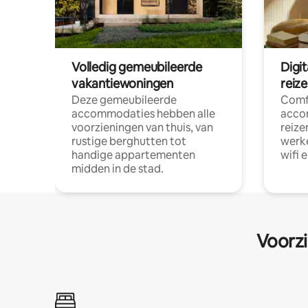
Volledig gemeubileerde
Digi
vakantiewoningen
reiz
Deze gemeubileerde
Comf
accommodaties hebben alle
acco
voorzieningen van thuis, van
reize
rustige berghutten tot
werke
handige appartementen
wifi 
midden in de stad.
Voorzi