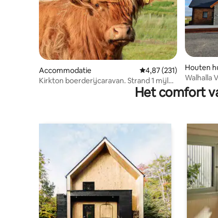
Houten hu
Accommodatie
Gemiddelde beoordeling
4,87 (231)
Walhalla
Kirkton boerderijcaravan. Strand 1 mijl
Het comfort va
van de boerderij