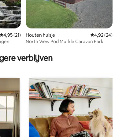
Gemiddelde beoordeling van 4,95 op 5, 21 recensies
4,95 (21)
Houten huisje
Gemiddelde beoordelin
4,92 (24)
ingen
North View Pod Murkle Caravan Park
ecensies
gere verblijven