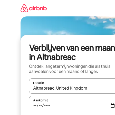
Ga
direct
naar
inhoud
Verblijven van een maa
in Altnabreac
Ontdek langetermijnwoningen die als thuis
aanvoelen voor een maand of langer.
Locatie
Wanneer er resultaten beschikbaar zijn, maak je 
Aankomst