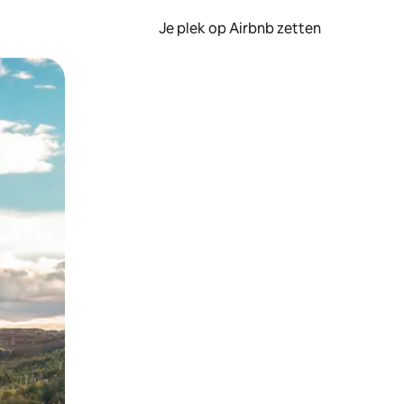
Je plek op Airbnb zetten
en of swipen.