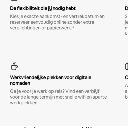
De flexibiliteit die jij nodig hebt
D
Kies je exacte aankomst- en vertrekdatum en
S
reserveer eenvoudig online zonder extra
j
verplichtingen of papierwerk.*
m
k
Werkvriendelijke plekken voor digitale
O
nomaden
A
Ga je voor je werk op reis? Vind een verblijf
a
voor de lange termijn met snelle wifi en aparte
b
werkplekken.