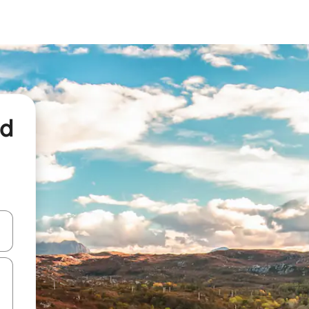
nd
een keuze met je de pijltjestoetsen omhoog en omlaag, óf door te tikk