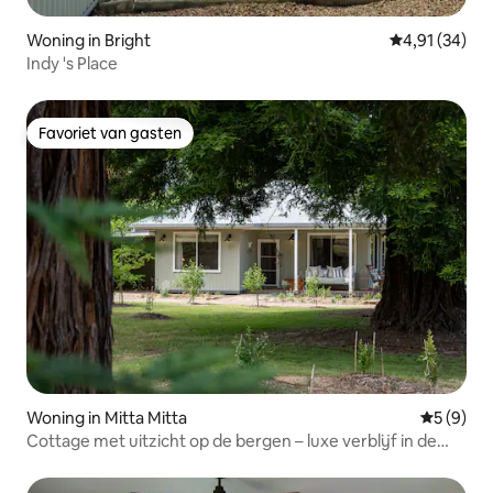
Woning in Bright
Gemiddelde be
4,91 (34)
Indy 's Place
Favoriet van gasten
Favoriet van gasten
Woning in Mitta Mitta
Gemiddeld
5 (9)
Cottage met uitzicht op de bergen – luxe verblijf in de
bergen