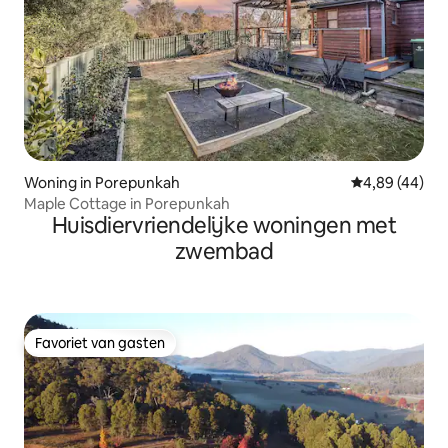
Woning in Porepunkah
Gemiddelde be
4,89 (44)
Maple Cottage in Porepunkah
Huisdiervriendelijke woningen met
zwembad
Favoriet van gasten
Favoriet van gasten