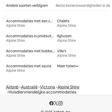
Andere soorten verblijven
Beste bezienswaardigheden in de 
Accommodaties met een zwembad
Chalets
Alpine Shire
Alpine Shire
Accommodaties in privésuites
Rijhuizen
Alpine Shire
Alpine Shire
Accommodaties met bubbelbad
Villa's
Alpine Shire
Alpine Shire
Accommodaties met sauna
Meer tonen
Alpine Shire
Airbnb
Australië
Victoria
Alpine Shire
Huisdiervriendelijke accommodaties