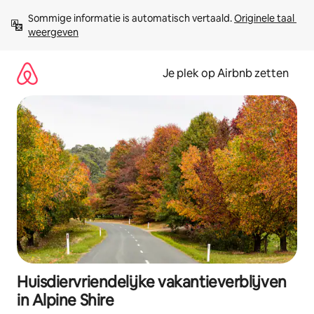
Ga
Sommige informatie is automatisch vertaald. 
Originele taal 
direct
weergeven
naar
inhoud
Je plek op Airbnb zetten
Huisdiervriendelijke vakantieverblijven
in Alpine Shire