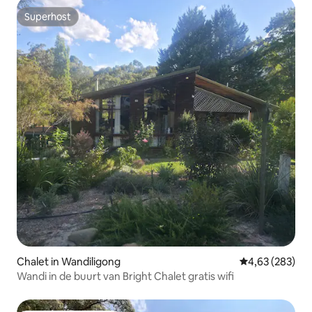
Superhost
Superhost
Chalet in Wandiligong
Gemiddelde beo
4,63 (283)
Wandi in de buurt van Bright Chalet gratis wifi