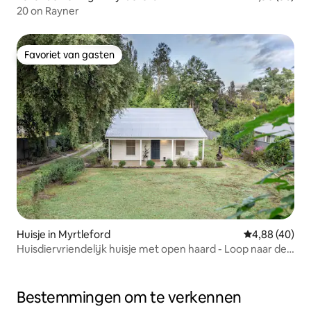
20 on Rayner
Favoriet van gasten
Favoriet van gasten
Huisje in Myrtleford
Gemiddelde be
4,88 (40)
Huisdiervriendelijk huisje met open haard - Loop naar de
stad
Bestemmingen om te verkennen