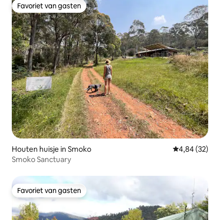
Favoriet van gasten
Favoriet van gasten
Houten huisje in Smoko
Gemiddelde be
4,84 (32)
Smoko Sanctuary
Favoriet van gasten
Favoriet van gasten