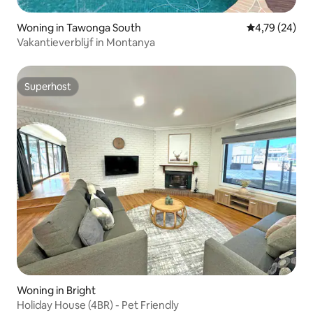
Woning in Tawonga South
Gemiddelde be
4,79 (24)
Vakantieverblijf in Montanya
Superhost
Superhost
Woning in Bright
Holiday House (4BR) - Pet Friendly