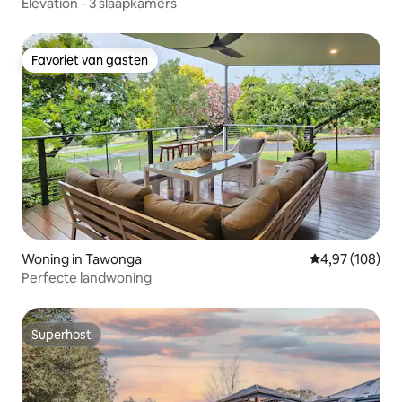
Elevation - 3 slaapkamers
Favoriet van gasten
Favoriet van gasten
Woning in Tawonga
Gemiddelde beo
4,97 (108)
Perfecte landwoning
Superhost
Superhost