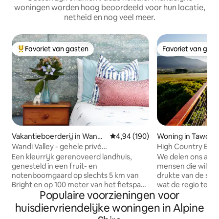
woningen worden hoog beoordeeld voor hun locatie,
netheid en nog veel meer.
Favoriet van gasten
Favoriet van gas
Topfavoriet van gasten
Favoriet van gas
Vakantieboerderij in Wandili
Gemiddelde beoordeling van 4,9
4,94 (190)
Woning in Tawong
gong
Wandi Valley - gehele privé
High Country Ec
gastenvleugel, geschikt voor 4 personen
adembenemend uit
Een kleurrijk gerenoveerd landhuis,
We delen ons alpe
genesteld in een fruit- en
mensen die willen
notenboomgaard op slechts 5 km van
drukte van de stad
Bright en op 100 meter van het fietspad
wat de regio te b
Populaire voorzieningen voor
van de Rail Trail. Geniet van de grote
worden met een p
privégastenvleugel met twee grote
op de bergen in on
huisdiervriendelijke woningen in Alpine
slaapkamers; een queensize bed en de
woning met 3 sla