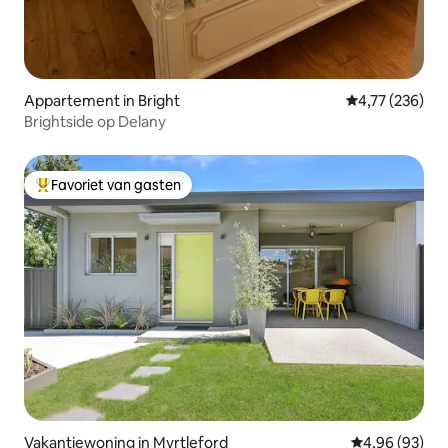
Appartement in Bright
Gemiddelde beo
4,77 (236)
Brightside op Delany
Favoriet van gasten
Topfavoriet van gasten
Vakantiewoning in Myrtleford
Gemiddelde be
4,96 (93)