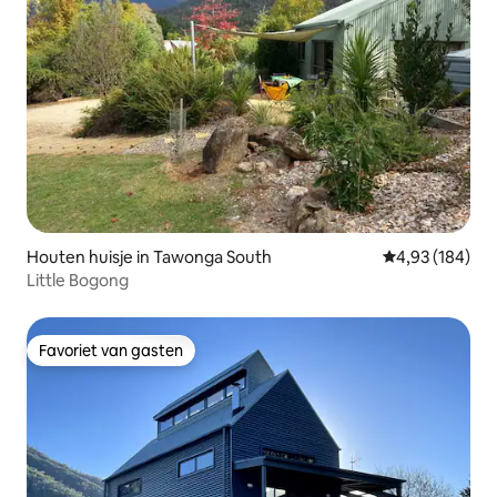
Houten huisje in Tawonga South
Gemiddelde beo
4,93 (184)
Little Bogong
Favoriet van gasten
Favoriet van gasten