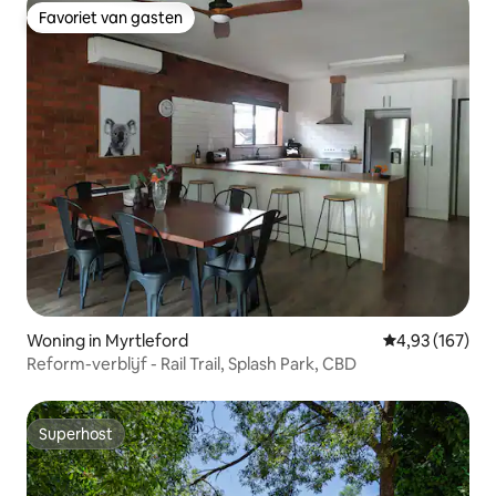
Favoriet van gasten
Favoriet van gasten
Woning in Myrtleford
Gemiddelde beo
4,93 (167)
Reform-verblijf - Rail Trail, Splash Park, CBD
Superhost
Superhost