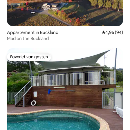
Appartement in Buckland
Gemiddelde be
4,95 (94)
Mad on the Buckland
Favoriet van gasten
Favoriet van gasten