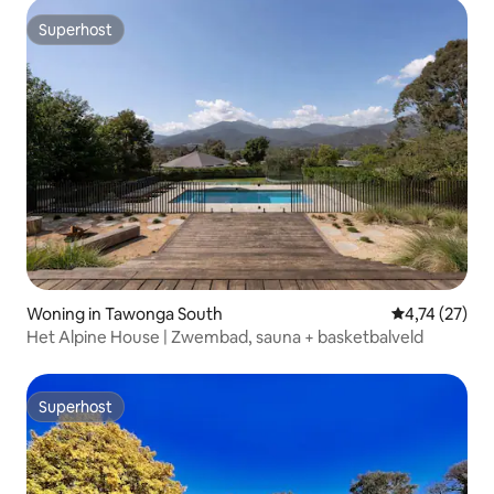
Superhost
Superhost
Woning in Tawonga South
Gemiddelde be
4,74 (27)
Het Alpine House | Zwembad, sauna + basketbalveld
Superhost
Superhost