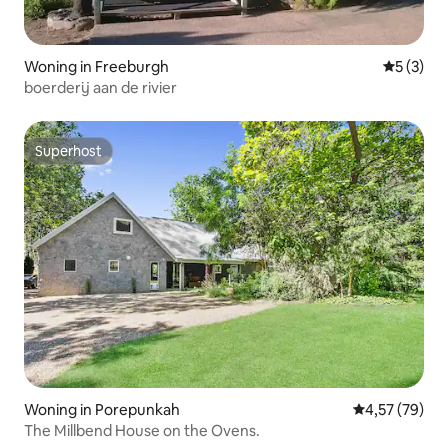
Woning in Freeburgh
Gemiddeld
5 (3)
boerderij aan de rivier
Superhost
Superhost
Woning in Porepunkah
Gemiddelde be
4,57 (79)
The Millbend House on the Ovens.