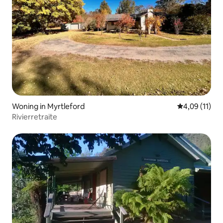
Woning in Myrtleford
Gemiddelde b
4,09 (11)
Rivierretraite