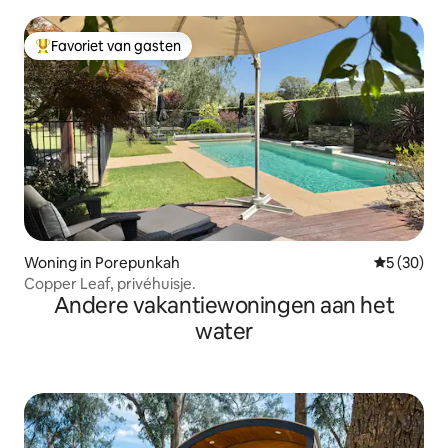
Favoriet van gasten
Topfavoriet van gasten
Woning in Porepunkah
Gemiddelde
5 (30)
Copper Leaf, privéhuisje.
Andere vakantiewoningen aan het
water