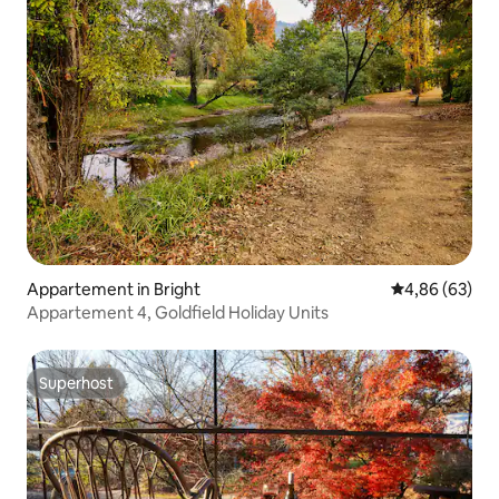
Appartement in Bright
Gemiddelde be
4,86 (63)
Appartement 4, Goldfield Holiday Units
Superhost
Superhost