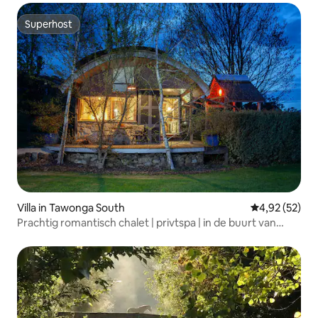
Superhost
Superhost
Villa in Tawonga South
Gemiddelde be
4,92 (52)
Prachtig romantisch chalet | privtspa | in de buurt van
Bright