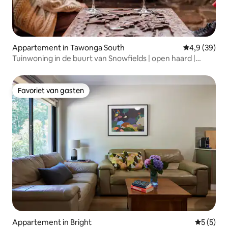
Appartement in Tawonga South
Gemiddelde b
4,9 (39)
Tuinwoning in de buurt van Snowfields | open haard |
bubbelbad
Favoriet van gasten
Favoriet van gasten
Appartement in Bright
Gemiddeld
5 (5)