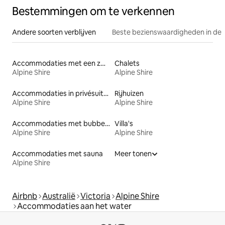
Bestemmingen om te verkennen
Andere soorten verblijven
Beste bezienswaardigheden in de 
Accommodaties met een zwembad
Chalets
Alpine Shire
Alpine Shire
Accommodaties in privésuites
Rijhuizen
Alpine Shire
Alpine Shire
Accommodaties met bubbelbad
Villa's
Alpine Shire
Alpine Shire
Accommodaties met sauna
Meer tonen
Alpine Shire
Airbnb
Australië
Victoria
Alpine Shire
Accommodaties aan het water