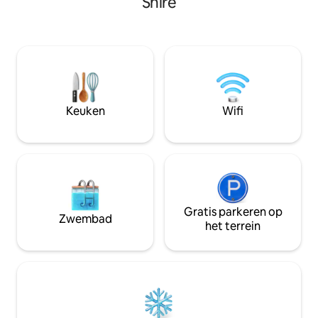
Shire
biedt. De rustige omgeving, de
beddengoed, handdoeken en
gezelligheid van d
badproducten van Aesop. De woning
houtkachel, comf
heeft een open indeling en is stijlvol
leren ligstoelen b
ingericht. Het warme meubilair en de
accommodatie-erva
gezellige details maken het perfect voor
Australië moeilijk te vin
vrienden en familie. Geniet van een
is self catering en
nieuwe keuken met moderne
koppels of gezinn
apparatuur en een lichte lounge met
Keuken
Wifi
een leren bank en houtvuur.
Gratis parkeren op
Zwembad
het terrein