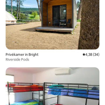
Privékamer in Bright
Gemiddelde be
4,38 (34)
Riverside Pods