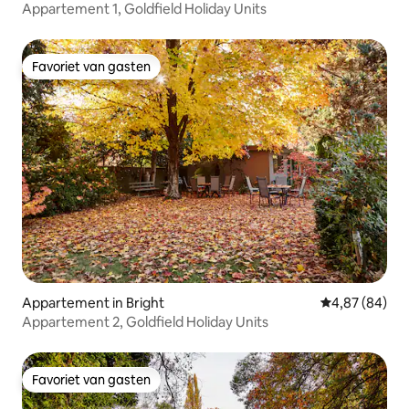
Appartement 1, Goldfield Holiday Units
Favoriet van gasten
Favoriet van gasten
Appartement in Bright
Gemiddelde be
4,87 (84)
Appartement 2, Goldfield Holiday Units
Favoriet van gasten
Favoriet van gasten