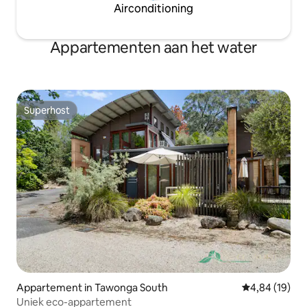
Airconditioning
Appartementen aan het water
Superhost
Superhost
Appartement in Tawonga South
Gemiddelde be
4,84 (19)
Uniek eco-appartement