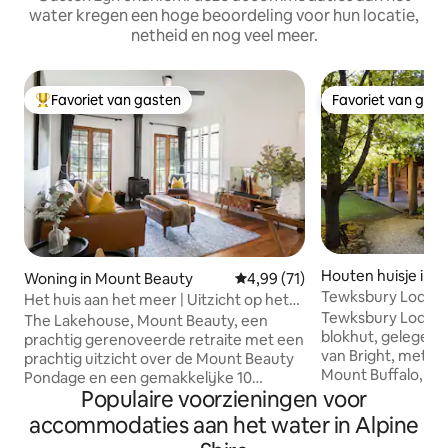
water kregen een hoge beoordeling voor hun locatie,
netheid en nog veel meer.
Favoriet van gasten
Favoriet van gas
Topfavoriet van gasten
Favoriet van gas
Houten huisje in 
Woning in Mount Beauty
Gemiddelde beoordeling van 4,
4,99 (71)
h
Tewksbury Lodge 
Het huis aan het meer | Uitzicht op het
in Canadese stijl
Tewksbury Lodge i
meer en open haard
The Lakehouse, Mount Beauty, een
blokhut, gelegen 
prachtig gerenoveerde retraite met een
van Bright, met ee
prachtig uitzicht over de Mount Beauty
Mount Buffalo, gen
Pondage en een gemakkelijke 10
de Ovens. Je zult
Populaire voorzieningen voor
minuten lopen naar de stad. Slaapplaats
die de unieke erva
voor zes personen in drie slaapkamers
accommodaties aan het water in Alpine
authentieke, han
en twee badkamers, met luxe