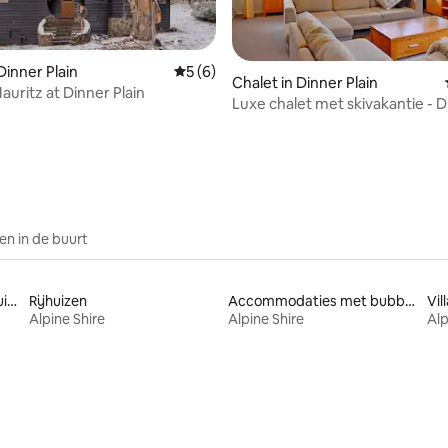
Dinner Plain
Gemiddelde beoordeling van 5 op 5, 6 r
5 (6)
Chalet in Dinner Plain
auritz at Dinner Plain
Luxe chalet met skivakantie - 
g van 4,93 op 5, 30 recensies
Plain
n in de buurt
Accommodaties in privésuites
Rijhuizen
Accommodaties met bubbelbad
Vill
Alpine Shire
Alpine Shire
Alp