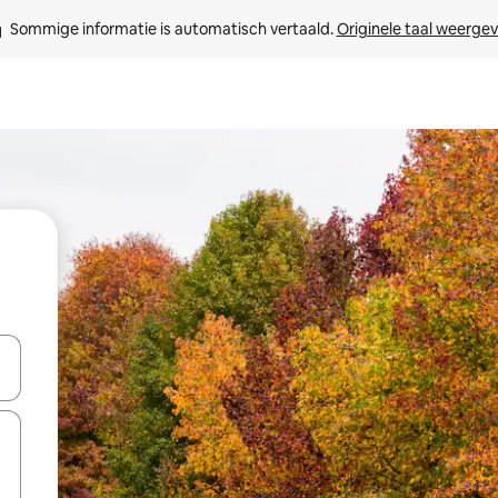
Sommige informatie is automatisch vertaald. 
Originele taal weerge
een keuze met je de pijltjestoetsen omhoog en omlaag, óf door te tikk