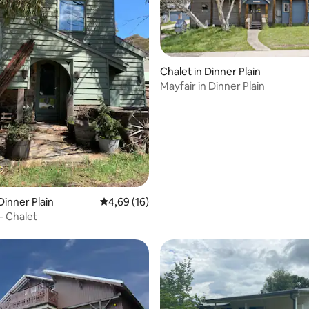
g van 4,64 op 5, 36 recensies
Chalet in Dinner Plain
Mayfair in Dinner Plain
Dinner Plain
Gemiddelde beoordeling van 4,69 op 5, 16 r
4,69 (16)
 - Chalet