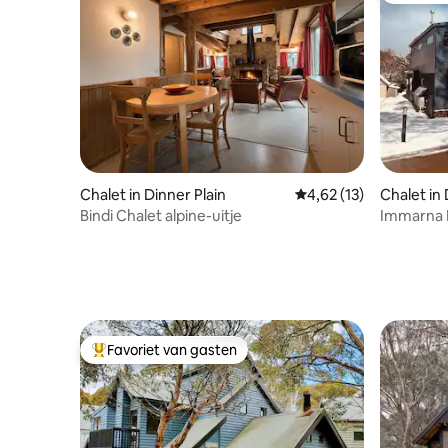
Chalet in Dinner Plain
Gemiddelde beoordelin
4,62 (13)
Chalet in 
Bindi Chalet alpine-uitje
Immarna L
Favoriet van gasten
Topfavoriet van gasten