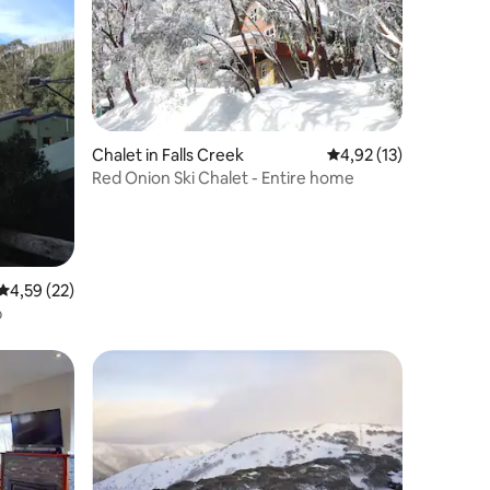
Chalet in Falls Creek
Gemiddelde beoordeli
4,92 (13)
Red Onion Ski Chalet - Entire home
ecensies
Gemiddelde beoordeling van 4,59 op 5, 22 recensies
4,59 (22)
p