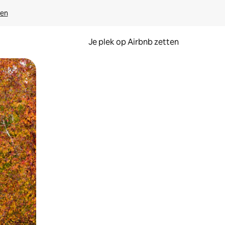
ven
Je plek op Airbnb zetten
en of swipen.