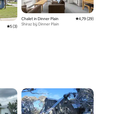
Chalet in Dinner Plain
Gemiddelde beoordelin
4,79 (29)
Shiraz bij Dinner Plain
Gemiddelde beoordeling van 5 op 5, 3 recensies
5 (3)
ecensies