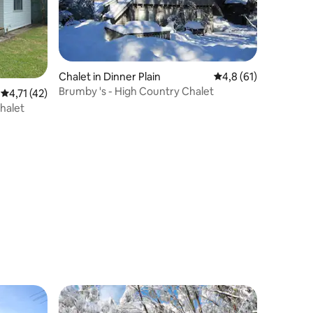
Chalet in Dinner Plain
Gemiddelde beoordel
4,8 (61)
ecensies
Brumby 's - High Country Chalet
Gemiddelde beoordeling van 4,71 op 5, 42 recensies
4,71 (42)
halet