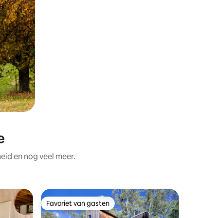
e
eid en nog veel meer.
Chalet in 
Favoriet van gasten
Favor
Favoriet van gasten
Topfavo
Shady Br