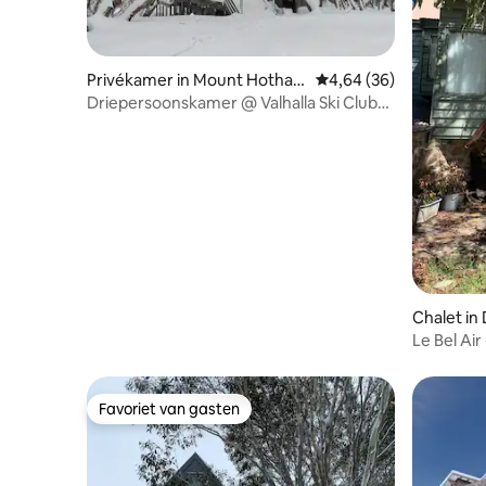
Privékamer in Mount Hotha
Gemiddelde beoordelin
4,64 (36)
m
Driepersoonskamer @ Valhalla Ski Club
met linnen en ontbijt
Chalet in 
Le Bel Air
Favoriet van gasten
Favoriet van gasten