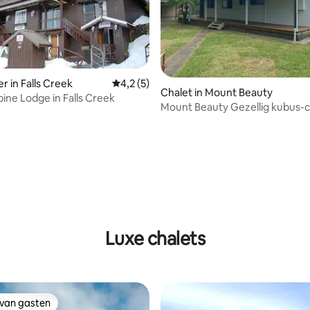
r in Falls Creek
Gemiddelde beoordeling van 4,2 op 5, 5 r
4,2 (5)
Chalet in Mount Beauty
pine Lodge in Falls Creek
Mount Beauty Gezellig kubus-c
g van 4,87 op 5, 30 recensies
Luxe chalets
 van gasten
 van gasten