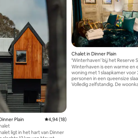
 van 4,88 op 5, 178 recensies
Chalet in Dinner Plain
‘Winterhaven’ bij het Reserve S
Winterhaven is een warme en 
woning met 1 slaapkamer voor 
personen in een queensize sla
Volledig zelfstandig. De woonk
eetkamer en keuken zijn bove
prachtig uitzicht. Gevestigd aa
reservaat. Beneden zijn de ba
slaapkamer. Rustige locatie o
door natuur terwijl gelegen op
van het reservaat, maar een pa
Dinner Plain
Gemiddelde beoordeling van 4,94 op 5, 18 r
4,94 (18)
minuten lopen naar het dorps
halet
Winterhaven is een totaal ger
alet ligt in het hart van Dinner
pand. Beddengoed/handdoek