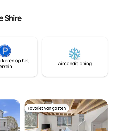
ratis
e Shire
arkeren op het
Airconditioning
errein
Favoriet van gasten
Favoriet van gasten