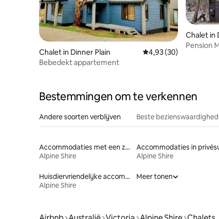
Chalet in 
Pension M
Chalet in Dinner Plain
Gemiddelde beoordelin
4,93 (30)
Bebedekt appartement
Bestemmingen om te verkennen
Andere soorten verblijven
Beste bezienswaardighede
Accommodaties met een zwembad
Alpine Shire
Alpine Shire
Huisdiervriendelijke accommodaties
Meer tonen
Alpine Shire
Airbnb
Australië
Victoria
Alpine Shire
Chalets