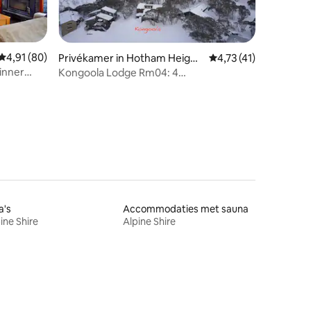
ecensies
Gemiddelde beoordeling van 4,91 op 5, 80 recensies
4,91 (80)
Privékamer in Hotham Height
Gemiddelde beoordeli
4,73 (41)
s
Dinner
Kongoola Lodge Rm04: 4
eenpersoonsbedden Privékamer
a's
Accommodaties met sauna
ine Shire
Alpine Shire