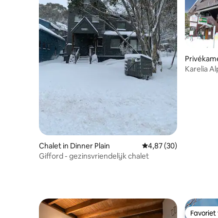
Privékame
Karelia Al
Chalet in Dinner Plain
Gemiddelde beoordelin
4,87 (30)
Gifford - gezinsvriendelijk chalet
Favoriet
Favoriet