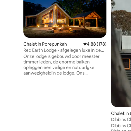
Chalet in Porepunkah
Gemiddelde beoordeling
4,88 (178)
Red Earth Lodge - afgelegen luxe in de
Alpen
Onze lodge is gebouwd door meester
timmerlieden, de enorme balken
opleggen een veilige en natuurlijke
aanwezigheid in de lodge. Ons
verbrandingsvuur zorgt ervoor dat de
winterkills buiten worden gehouden
terwijl je in het volle zicht van Mount
Buffalo dineert door onze 10 meter hoge
ramen. Onze accommodatie is een time-
outzone zonder tv-ontvangst en
minimaal telefoonsignaal. Lederen
Chalet in 
banken nodigen uit tot slaperige
Dibbins C
middagen en knuffelsavonden. Als land
Dibbins Ch
voor wilde dieren ontmoet je wallaby 's,