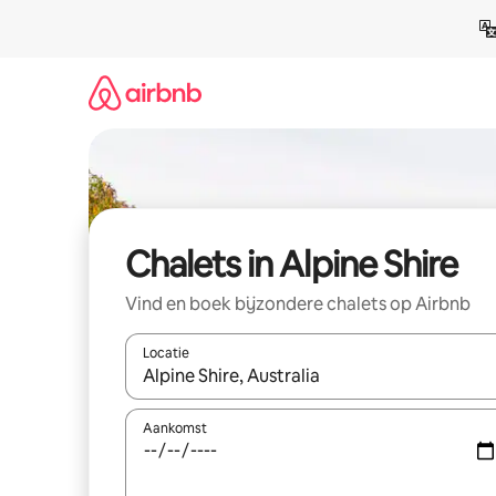
Ga
direct
naar
inhoud
Chalets in Alpine Shire
Vind en boek bijzondere chalets op Airbnb
Locatie
Wanneer er resultaten beschikbaar zijn, maak je 
Aankomst