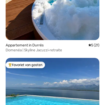
Appartement in Durrës
Gemiddeld
5 (21)
Domenéa | Skyline Jacuzzi-retraite
Favoriet van gasten
Topfavoriet van gasten