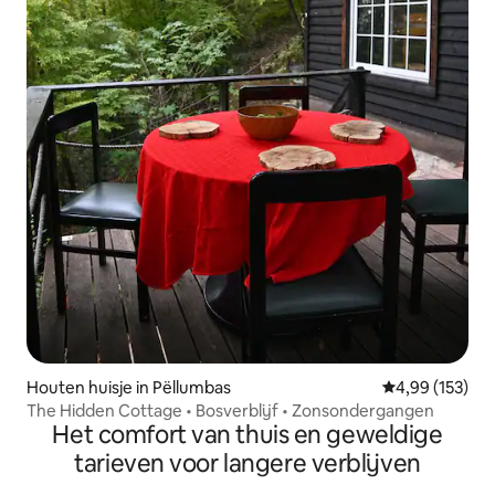
Houten huisje in Pëllumbas
Gemiddelde beo
4,99 (153)
The Hidden Cottage • Bosverblijf • Zonsondergangen
Het comfort van thuis en geweldige
tarieven voor langere verblijven