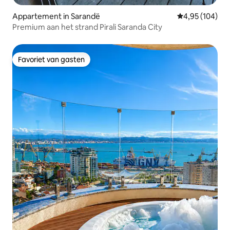
Appartement in Sarandë
Gemiddelde beo
4,95 (104)
Premium aan het strand Pirali Saranda City
Favoriet van gasten
Favoriet van gasten