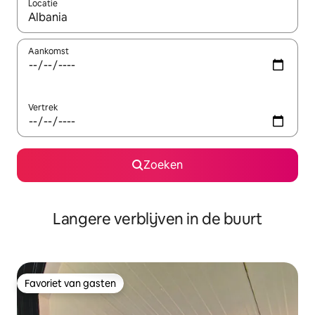
Locatie
Wanneer er resultaten beschikbaar zijn, maak je een keuze met 
Aankomst
Vertrek
Zoeken
Langere verblijven in de buurt
Favoriet van gasten
Favoriet van gasten