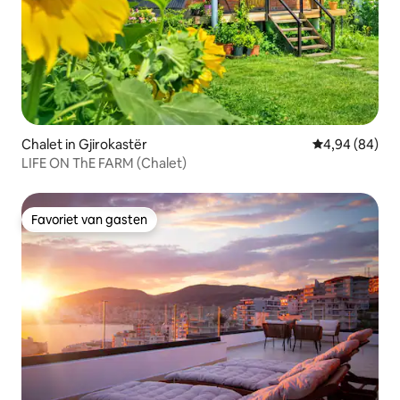
Chalet in Gjirokastër
Gemiddelde be
4,94 (84)
LIFE ON ThE FARM (Chalet)
Favoriet van gasten
Favoriet van gasten