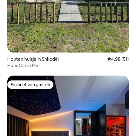
Houten huisje in Shkodër
Gemiddelde be
4,98 (51)
Huur Cabin Miri
Favoriet van gasten
Favoriet van gasten