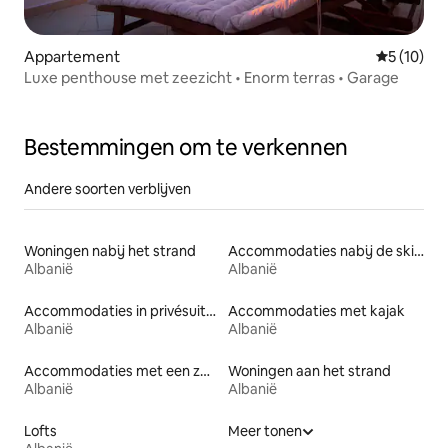
Appartement
Gemiddelde
5 (10)
Luxe penthouse met zeezicht • Enorm terras • Garage
Bestemmingen om te verkennen
Andere soorten verblijven
Woningen nabij het strand
Accommodaties nabij de skipiste
Albanië
Albanië
Accommodaties in privésuites
Accommodaties met kajak
Albanië
Albanië
Accommodaties met een zwembad
Woningen aan het strand
Albanië
Albanië
Lofts
Meer tonen