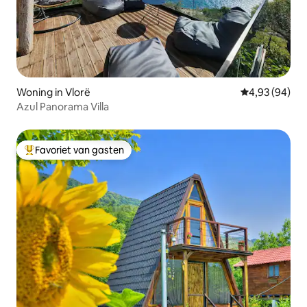
Woning in Vlorë
Gemiddelde be
4,93 (94)
Azul Panorama Villa
Favoriet van gasten
Topfavoriet van gasten