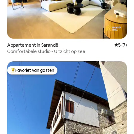
Appartement in Sarandë
Gemiddeld
5 (7)
Comfortabele studio - Uitzicht op zee
Favoriet van gasten
Topfavoriet van gasten