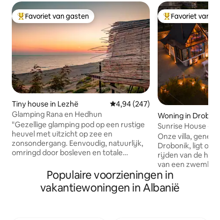
Favoriet van gasten
Favoriet van g
Topfavoriet van gasten
Topfavoriet van 
Tiny house in Lezhë
Gemiddelde beoordeling van 4,9
4,94 (247)
Glamping Rana en Hedhun
Woning in Drobon
"Gezellige glamping pod op een rustige
Sunrise House - 
heuvel met uitzicht op zee en
verdieping)
Onze villa, genesteld 
zonsondergang. Eenvoudig, natuurlijk,
Drobonik, ligt op 
omringd door bosleven en totale
rijden van de hist
privacy. Voel de wind, luister naar de
van een zwembad,
vogels en geniet van verse lokale
Populaire voorzieningen in
uitgeruste keuken
zeevruchten in de Kult Beach Bar of ga
die nodig zijn voo
vakantiewoningen in Albanië
kajakken in de buurt. Je host staat
vriendengroepen, 
bekend om gastvrijheid, flexibiliteit en
idyllisch toevluch
zorgt ervoor dat je je vanaf het eerste
omgeven door nat
moment op je gemak voelt. Inbegrepen