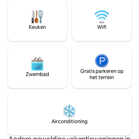
en biedt uitzicht op Berat van bovenaf.
zijn: - Het ontbijt - 4x4-pick-up aan het
Dit is de 2e verdie
einde van de weg (het gebied is zand,
perfect voor ieder
normale auto's kunnen er niet komen)
airconditioning, l
Een unieke, veilige en vredige
aan het zwembad, tuin. Gasten kunn
Keuken
Wifi
natuurervaring in Albanië!
ook buiten dinere
barbecueplaats.
Gratis parkeren op
Zwembad
het terrein
Airconditioning