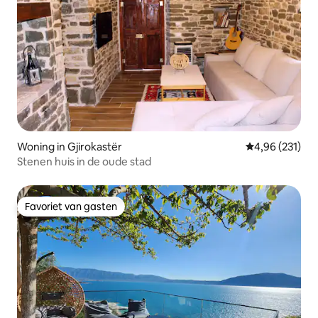
Woning in Gjirokastër
Gemiddelde beo
4,96 (231)
Stenen huis in de oude stad
Favoriet van gasten
Favoriet van gasten