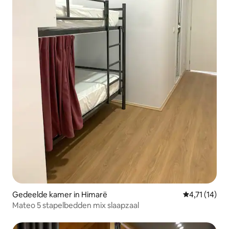
Gedeelde kamer in Himarë
Gemiddelde b
4,71 (14)
Mateo 5 stapelbedden mix slaapzaal