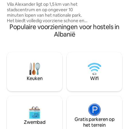
de stad, biedt 2115
Vila Alexander ligt op 1,5 km van het
reizigers die stijl,
stadscentrum en op ongeveer 10
onvergetelijke er
minuten lopen van het nationale park.
Dit is het hostell
Het biedt volledig voorziene schone en
Populaire voorzieningen voor hostels in
comfortabele kamers met
airconditioning. Alle accommodaties
Albanië
hebben een kledingkast, een bureau en
een eigen badkamer. Restaurants,
supermarkten zijn net buiten de ruimte
te vinden. Deze accommodatie is ook
geschikt voor de beste prijs-
kwaliteitverhouding in Tirana op andere
reserveringswebsites!Gasten krijgen
meer voor hun geld in vergelijking met
Keuken
Wifi
andere accommodaties in deze stad. De
taxiservice kan tegen redelijke prijzen
worden verzorgd.
Gratis parkeren op
Zwembad
het terrein