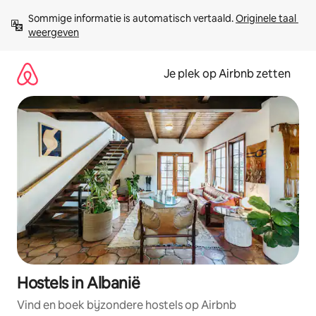
Ga
Sommige informatie is automatisch vertaald. 
Originele taal 
direct
weergeven
naar
inhoud
Je plek op Airbnb zetten
Hostels in Albanië
Vind en boek bijzondere hostels op Airbnb