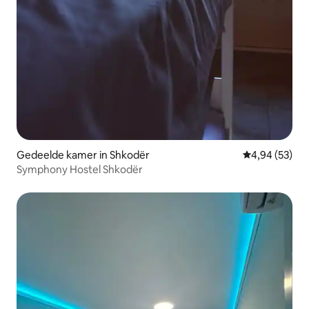
Gedeelde kamer in Shkodër
Gemiddelde be
4,94 (53)
Symphony Hostel Shkodër