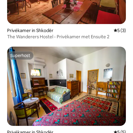
Privékamer in Shkodër
Gemiddeld
5 (3)
The Wanderers Hostel - Privékamer met Ensuite 2
Superhost
Superhost
Privékamer in Shkodër
Gemiddeld
5 (5)