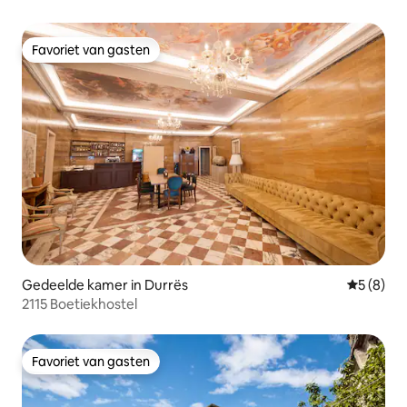
Favoriet van gasten
Favoriet van gasten
Gedeelde kamer in Durrës
Gemiddeld
5 (8)
2115 Boetiekhostel
Favoriet van gasten
Favoriet van gasten