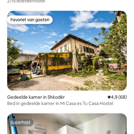
2115 Boetiekhostel
Favoriet van gasten
Favoriet van gasten
Gedeelde kamer in Shkodër
Gemiddelde b
4,9 (68)
Bed in gedeelde kamer in Mi Casa es Tu Casa Hostel
Superhost
Superhost