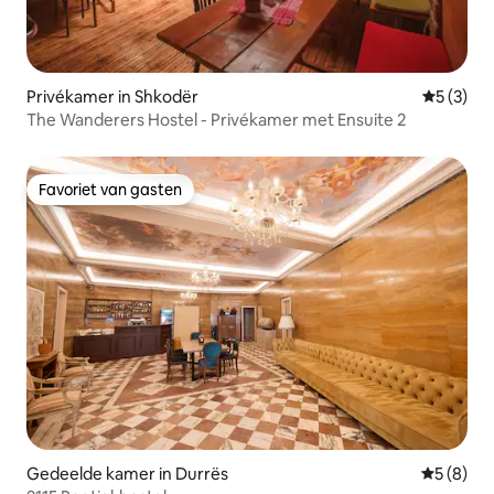
Privékamer in Shkodër
Gemiddeld
5 (3)
The Wanderers Hostel - Privékamer met Ensuite 2
Favoriet van gasten
Favoriet van gasten
Gedeelde kamer in Durrës
Gemiddeld
5 (8)