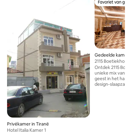
Favoriet van gas
Favoriet van gas
Gedeelde kamer i
2115 Boetiekhoste
Ontdek 2115 Bouti
unieke mix van ele
geest in het hart 
design-slaapzalen,
samengestelde int
ambachtelijke ac
nieuwe betekenis 
Geniet van eerste
stijlvolle bar, sa
evenementen en 
loungeruimtes. O
Privékamer in Tiranë
afstand van de ha
Hotel Italia Kamer 1