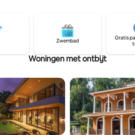
, kitchenette, slaapbank,
meer te laten zien, waardoor e
toiletartikelen, 2 balkons. De
idyllische ontsnapping ontstaat
het meubilair en het interieur
en natuur zich in perfecte har
ren per beschikbaarheid. We
vermengen met de natuur tijd
ons op 5/10 minuten fietsen of
onvergetelijke accommodatie.
n de prachtige stranden van
Gratis p
Betalbatim, Colva, Utorda en de
Zwembad
t
gelegenheden zoals Martins
entagon, Cota Cozinha, Juju,
mming Goat.
Woningen met ontbijt