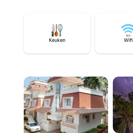
schoonmaak, premium comfort en
woonkamer
sereniteit. ★ "Vlekkeloos, met zorg
badkamer, 
ingericht en ongelooflijk comfortabel.
kleur van 
Ons favoriete Airbnb-verblijf tot nu toe!"
kan varië
bevinden 
rijden va
Majorda, 
Keuken
Wifi
beste eet
corner, P
Folga, Ja