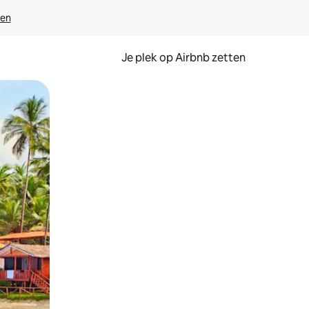
ven
Je plek op Airbnb zetten
en of swipen.