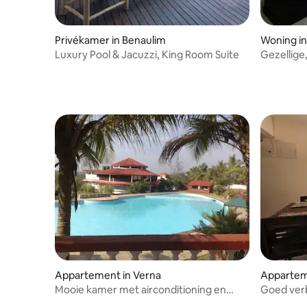
Privékamer in Benaulim
Woning i
Luxury Pool & Jacuzzi, King Room Suite
Gezellige,
slaapkam
Appartement in Verna
Appartem
Mooie kamer met airconditioning en
Goed verb
balkon @ Nuvem
2BHK 10 m