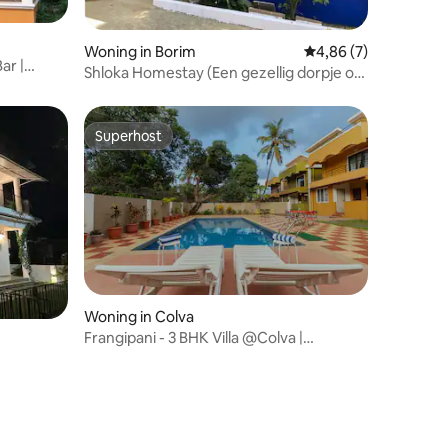
Woning in Borim
Gemiddelde beoordeli
4,86 (7)
ar |
Shloka Homestay (Een gezellig dorpje om
te ontsnappen)
Superhost
Superhost
Woning in Colva
Frangipani - 3 BHK Villa @Colva |
Zwembad | Ontbijt