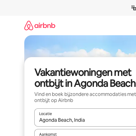
Ga
direct
naar
inhoud
Vakantiewoningen met
ontbijt in Agonda Beach
Vind en boek bijzondere accommodaties me
ontbijt op Airbnb
Locatie
Wanneer er resultaten beschikbaar zijn, maak je 
Aankomst