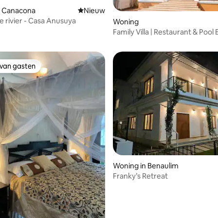
n Canacona
Nieuwe accommodatie
Nieuw
de rivier - Casa Anusuya
Woning
Family Villa | Restaurant & Pool B
Sleeps 6
 van gasten
 van gasten
Woning in Benaulim
Franky’s Retreat