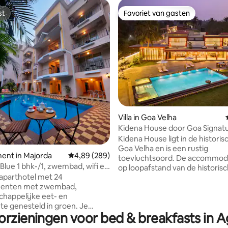
st
Favoriet van gasten
st
Favoriet van gasten
g van 4,94 op 5, 54 recensies
Villa in Goa Velha
Kidena House door Goa Signatu
Kidena House ligt in de historis
Goa Velha en is een rustig
ent in Majorda
Gemiddelde beoordeling van 4,89 op 5, 289 r
4,89 (289)
toevluchtsoord. De accommodat
lue 1 bhk-/1, zwembad, wifi en
op loopafstand van de historis
n aparthotel met 24
Portugese bezienswaardigheid,
enten met zwembad,
van St. Anne en op korte rijafs
happelijke eet- en
de UNESCO-locaties, de basili
te genesteld in groen. Je
Jesus, de kerk van St. Francis As
orzieningen voor bed & breakfasts in
nt is ongeveer 720 vierkante
aspect van Kidena House is on
ot. Aparte slaapkamer,
om het betoverende uitzicht o