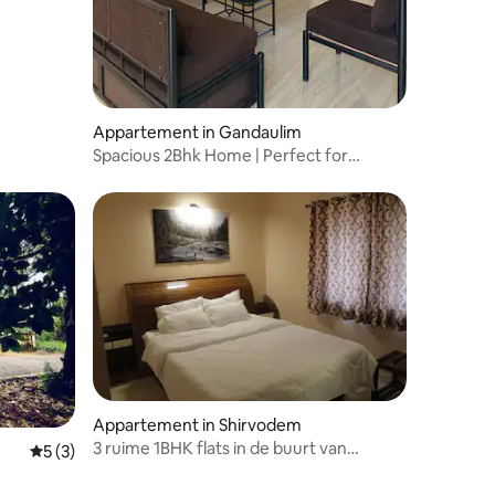
Appartement in Gandaulim
Spacious 2Bhk Home | Perfect for
Groups & Families
Appartement in Shirvodem
3 ruime 1BHK flats in de buurt van
Gemiddelde beoordeling van 5 op 5, 3 recensies
5 (3)
Benaulim Beach