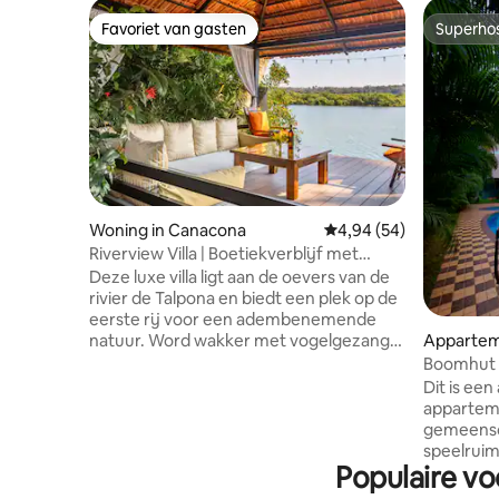
Favoriet van gasten
Superho
Favoriet van gasten
Superho
Woning in Canacona
Gemiddelde beoordelin
4,94 (54)
Riverview Villa | Boetiekverblijf met
dagelijks ontbijt
Deze luxe villa ligt aan de oevers van de
rivier de Talpona en biedt een plek op de
eerste rij voor een adembenemende
natuur. Word wakker met vogelgezang,
Appartem
drink's ochtends koffie op je eigen terras
Boomhut B
aan de rivier en laat je omringen. Het ligt
ontbijt
Dit is ee
op slechts enkele minuten van Patnem
appartem
Beach (4 minuten) en Palolem Beach (6
gemeensc
minuten) en combineert afgelegen
speelruim
toevluchtsoord met levendige toegang
Populaire vo
apparteme
tot het strand. Geniet van de dagelijkse
meter gro