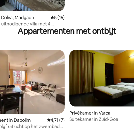
n Colva, Madgaon
Gemiddelde beoordeling van 5 op 5, 15 r
5 (15)
 uitnodigende villa met 4
Appartementen met ontbijt
ers|Omheind|Inverter|Wifi|Zwembad
Privékamer in Varca
Suitekamer in Zuid-Goa
ent in Dabolim
Gemiddelde beoordeling van 4,71 op 5, 7 r
4,71 (7)
lijf uitzicht op het zwembad
inuten naar GOI Airport