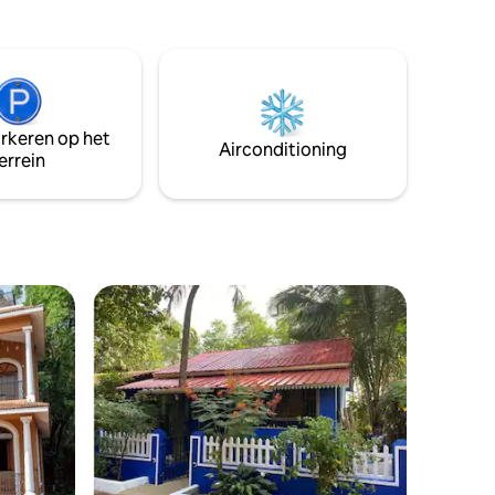
en
Werkvriendelijk. ✔ Privézwembad en
 waar luxe
kinderzwembad. ✔ 24x7 conciërge.
monie
ens deze
arkeren op het
Airconditioning
errein