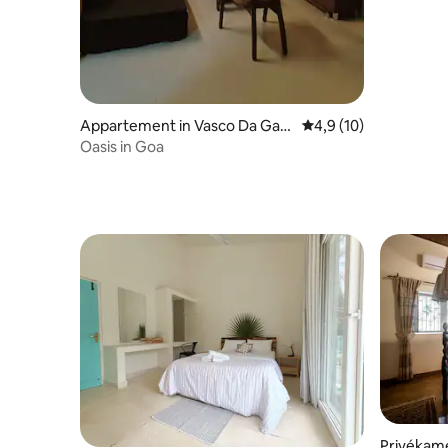
Appartement in Vasco Da Gam
Gemiddelde beoordeli
4,9 (10)
a
Oasis in Goa
Privékame