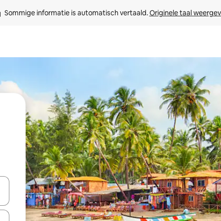
Sommige informatie is automatisch vertaald. 
Originele taal weerge
t
een keuze met je de pijltjestoetsen omhoog en omlaag, óf door te tikk