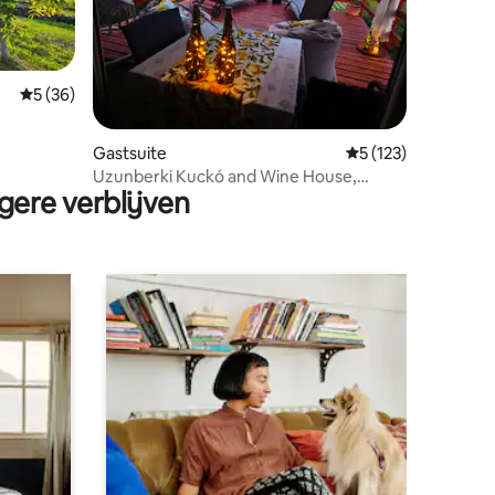
Gemiddelde beoordeling van 5 op 5, 36 recensies
5 (36)
ecensies
Gastsuite
Gemiddelde beoorde
5 (123)
Uzunberki Kuckó and Wine House,
gere verblijven
Balaton Uplands