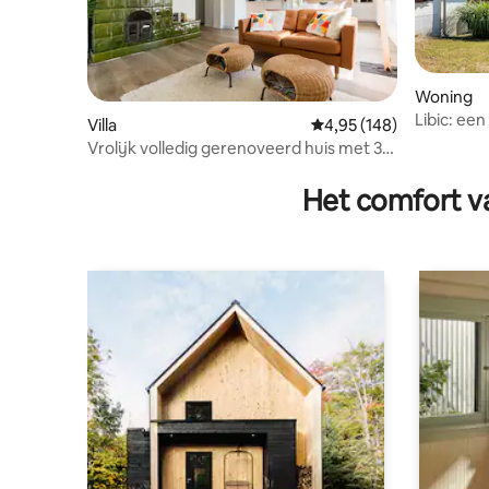
Woning
Libic: een
Villa
Gemiddelde beoordeling
4,95 (148)
Vrolijk volledig gerenoveerd huis met 3
slaapkamers
Het comfort va