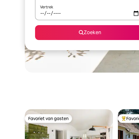
Vertrek
Zoeken
Favoriet van gasten
Favor
Favoriet van gasten
Topfavor