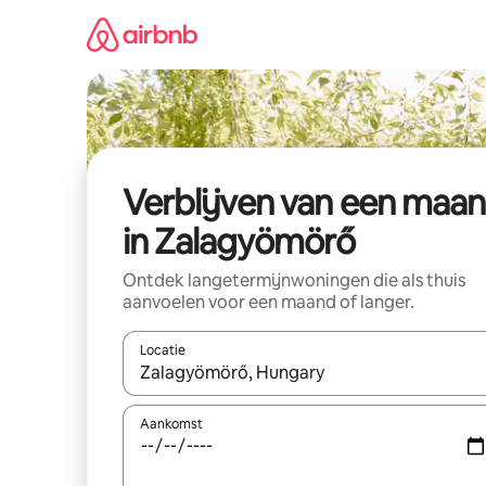
Ga
direct
naar
inhoud
Verblijven van een maa
in Zalagyömörő
Ontdek langetermijnwoningen die als thuis
aanvoelen voor een maand of langer.
Locatie
Wanneer er resultaten beschikbaar zijn, maak je 
Aankomst