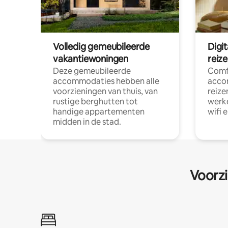
Volledig gemeubileerde
Digi
vakantiewoningen
reiz
Deze gemeubileerde
Comf
accommodaties hebben alle
acco
voorzieningen van thuis, van
reize
rustige berghutten tot
werke
handige appartementen
wifi 
midden in de stad.
Voorzi