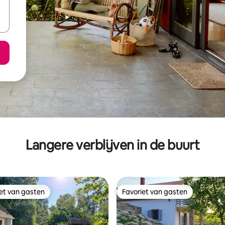
Langere verblijven in de buurt
iet van gasten
Favoriet van gasten
iet van gasten
Favoriet van gasten