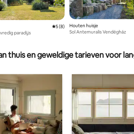
Houten huisje
Gemiddelde beoordeling van 5 op 5, 8 r
5 (8)
Sol Antemuralis Vendégház
 vredig paradijs
 van 4,95 op 5, 148 recensies
n thuis en geweldige tarieven voor lan