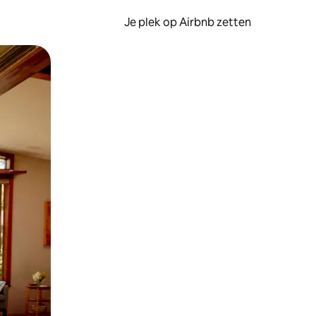
Je plek op Airbnb zetten
en of swipen.