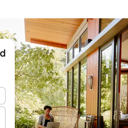
nd
een keuze met je de pijltjestoetsen omhoog en omlaag, óf door te tikk