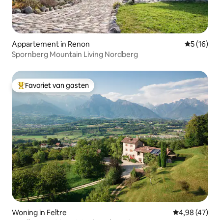
Appartement in Renon
Gemiddelde
5 (16)
Spornberg Mountain Living Nordberg
Favoriet van gasten
Topfavoriet van gasten
Woning in Feltre
Gemiddelde be
4,98 (47)