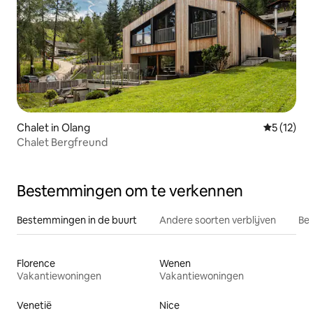
Chalet in Olang
Gemiddeld
5 (12)
Chalet Bergfreund
Bestemmingen om te verkennen
Bestemmingen in de buurt
Andere soorten verblijven
Bes
Florence
Wenen
Vakantiewoningen
Vakantiewoningen
Venetië
Nice