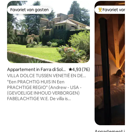
Favoriet van gasten
Favoriet van g
Favoriet van gasten
Topfavoriet van 
Appartement in Farra di Solig
Gemiddelde beoordeling van 4,
4,93 (76)
o
VILLA DOLCE TUSSEN VENETIË EN DE
DOLOMIETEN "PROSECCO-GEBIED"
"Een PRACHTIG HUIS IN Een
PRACHTIGE REGIO" (Andrew - USA -
(GEVOELIGE INHOUD VERBORGEN)
FABELACHTIGE W.E. De villa is
fantastisch ....perfecte restauratie,
fantastische details en antieke meubels
(Giulio - AUS - (GEVOELIGE INHOUD
VERBORGEN) PRACHTIG!!! Droomhuis
(Nicola - I - (GEVOELIGE INHOUD
Appartement in 