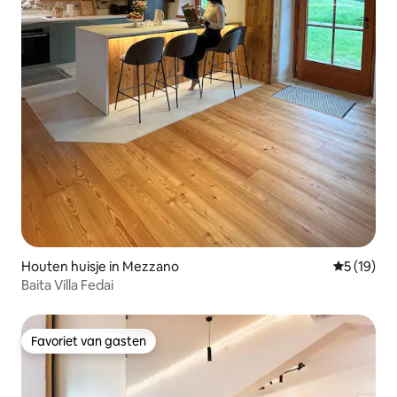
Houten huisje in Mezzano
Gemiddelde
5 (19)
Baita Villa Fedai
Favoriet van gasten
Favoriet van gasten