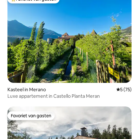
Topfavoriet van gasten
Kasteel in Merano
Gemiddelde
5 (75)
Luxe appartement in Castello Planta Meran
Favoriet van gasten
Favoriet van gasten