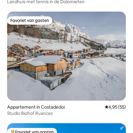
Landhuis met tennis in de Dolomieten
Favoriet van gasten
Favoriet van gasten
Appartement in Costadedoi
Gemiddelde be
4,95 (55)
Studio Biohof Ruances
Favoriet van gasten