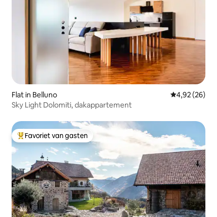
Flat in Belluno
Gemiddelde be
4,92 (26)
Sky Light Dolomiti, dakappartement
Favoriet van gasten
Topfavoriet van gasten