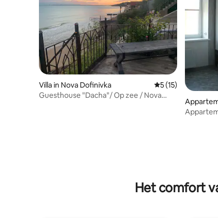
Villa in Nova Dofinivka
Gemiddelde beoorde
5 (15)
Guesthouse "Dacha"/ Op zee / Nova
Appartem
Dofinivka
Appartem
in de sta
Het comfort va