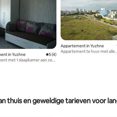
ling van 5 op 5, 15 recensies
Appartement in Yuzhne
Appartement te huur met alle
ent in Yuzhne
Gemiddelde beoordeling van 5 op 5, 4 r
5 (4)
voorzieningen
ent met 1 slaapkamer aan zee
d van de regio Yuzhny Odessa
n thuis en geweldige tarieven voor lan