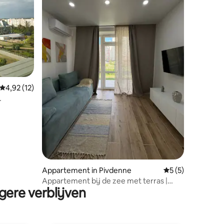
Gemiddelde beoordeling van 4,92 op 5, 12 recensies
4,92 (12)
ecensies
Appartement in Pivdenne
Gemiddelde beoor
5 (5)
Appartement bij de zee met terras |
gere verblijven
Zuiden