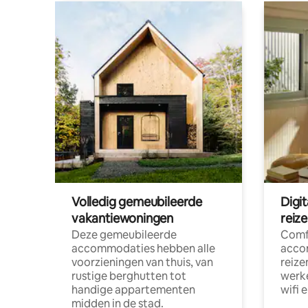
Volledig gemeubileerde
Digi
vakantiewoningen
reiz
Deze gemeubileerde
Comf
accommodaties hebben alle
acco
voorzieningen van thuis, van
reize
rustige berghutten tot
werke
handige appartementen
wifi 
midden in de stad.