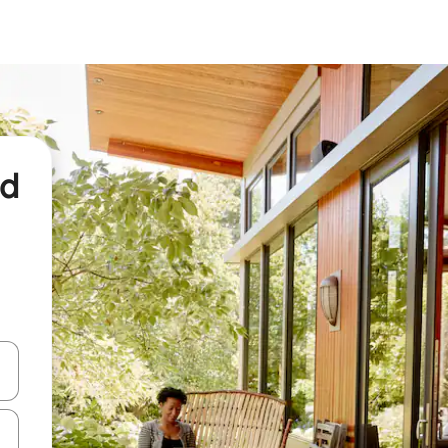
nd
een keuze met je de pijltjestoetsen omhoog en omlaag, óf door te tikk