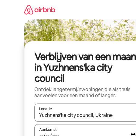
Ga
direct
naar
inhoud
Verblijven van een maa
in Yuzhnens'ka city
council
Ontdek langetermijnwoningen die als thuis
aanvoelen voor een maand of langer.
Locatie
Wanneer er resultaten beschikbaar zijn, maak je 
Aankomst