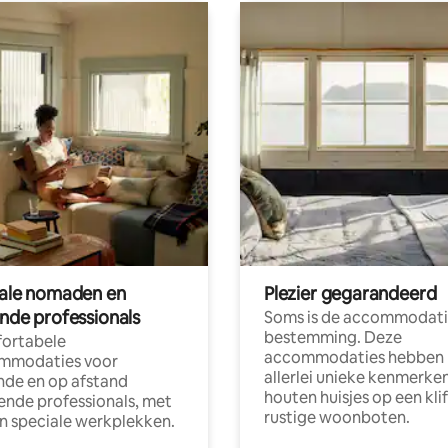
tale nomaden en
Plezier gegarandeerd
ende professionals
Soms is de accommodati
bestemming. Deze
ortabele
accommodaties hebben
mmodaties voor
allerlei unieke kenmerken
nde en op afstand
houten huisjes op een klif
nde professionals, met
rustige woonboten.
en speciale werkplekken.