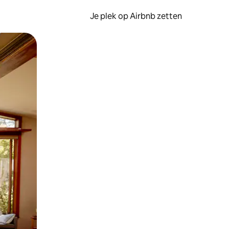
Je plek op Airbnb zetten
en of swipen.