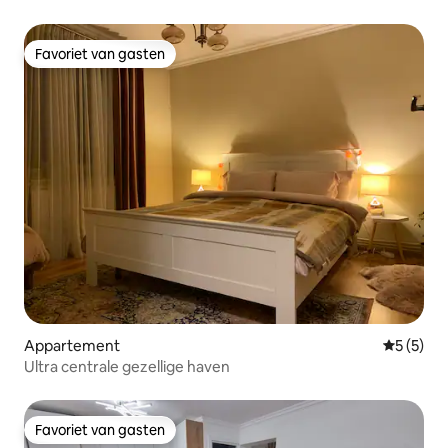
Favoriet van gasten
Favoriet van gasten
Appartement
Gemiddeld
5 (5)
Ultra centrale gezellige haven
Favoriet van gasten
Favoriet van gasten