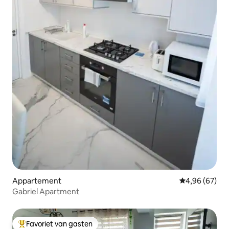
Appartement
Gemiddelde be
4,96 (67)
Gabriel Apartment
Favoriet van gasten
Topfavoriet van gasten