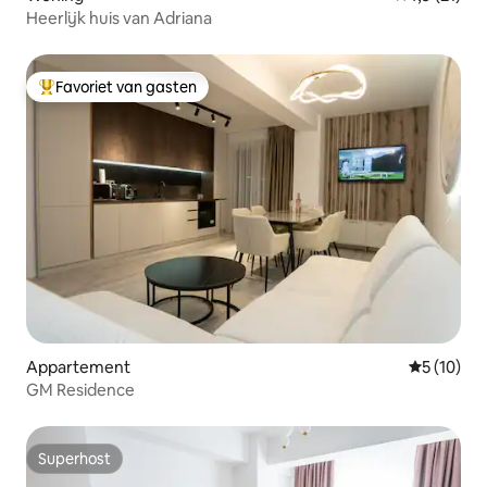
Heerlijk huis van Adriana
Favoriet van gasten
Topfavoriet van gasten
Appartement
Gemiddelde
5 (10)
GM Residence
Superhost
Superhost