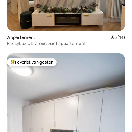
Appartement
Gemiddelde
5 (14)
FancyLux Ultra-exclusief appartement
Favoriet van gasten
Topfavoriet van gasten