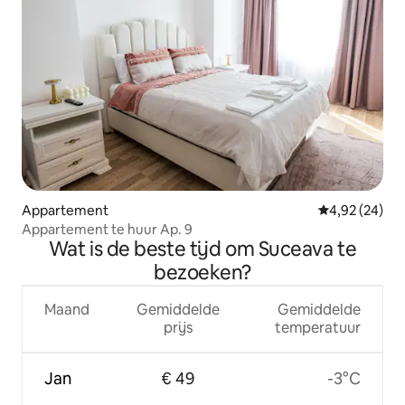
Appartement
Gemiddelde be
4,92 (24)
Appartement te huur Ap. 9
Wat is de beste tijd om Suceava te
bezoeken?
Maand
Gemiddelde
Gemiddelde
prijs
temperatuur
Jan
€ 49
-3°C