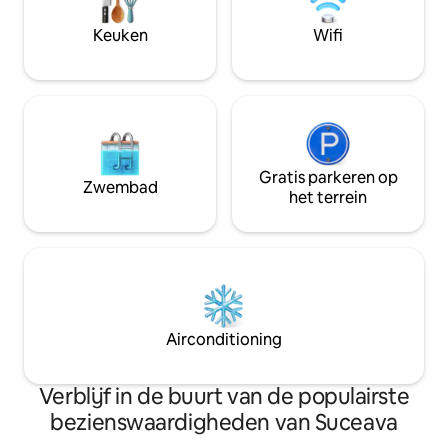
zakenreizen, ouders of studenten in
Nature, het klooste
transit, stedentrips 🔹 Capaciteit:
5 minuten lopen)
Keuken
Wifi
maximaal 3 personen – ideaal voor
koppels en gezinnen
Gratis parkeren op
Zwembad
het terrein
Airconditioning
Verblijf in de buurt van de populairste
bezienswaardigheden van Suceava