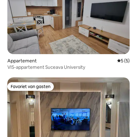
Appartement
Gemiddeld
5 (5)
VIS-appartement Suceava University
Favoriet van gasten
Favoriet van gasten