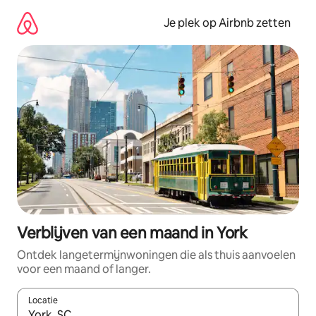
Ga
direct
Je plek op Airbnb zetten
naar
inhoud
Verblijven van een maand in York
Ontdek langetermijnwoningen die als thuis aanvoelen
voor een maand of langer.
Locatie
Wanneer er resultaten beschikbaar zijn, maak je een keuze met 