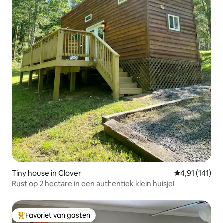
Tiny house in Clover
Gemiddelde be
4,91 (141)
Rust op 2 hectare in een authentiek klein huisje!
Favoriet van gasten
Topfavoriet van gasten