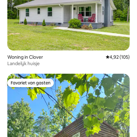
Woning in Clover
Gemiddelde beo
4,92 (105)
Landelijk huisje
Favoriet van gasten
Favoriet van gasten