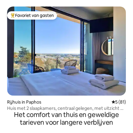
Favoriet van gasten
Topfavoriet van gasten
Rijhuis in Paphos
Gemiddelde
5 (81)
Huis met 2 slaapkamers, centraal gelegen, met uitzicht op
Het comfort van thuis en geweldige
zee, dakterras en lift
tarieven voor langere verblijven