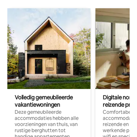
Volledig gemeubileerde
Digitale nom
vakantiewoningen
reizende prof
Deze gemeubileerde
Comfortabele
accommodaties hebben alle
accommodatie
voorzieningen van thuis, van
reizende en op
rustige berghutten tot
werkende profe
handige appartementen
wifi en special