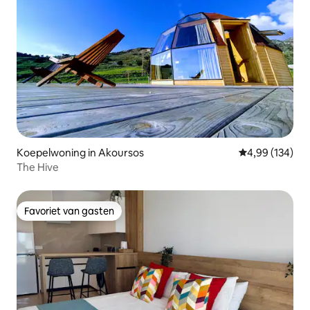
Koepelwoning in Akoursos
Gemiddelde beo
4,99 (134)
The Hive
Favoriet van gasten
Favoriet van gasten