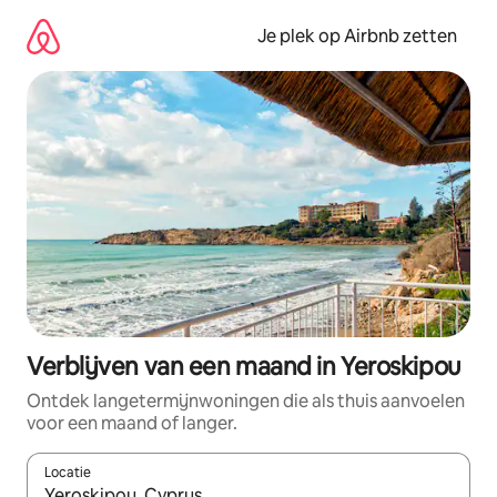
Ga
direct
Je plek op Airbnb zetten
naar
inhoud
Verblijven van een maand in Yeroskipou
Ontdek langetermijnwoningen die als thuis aanvoelen
voor een maand of langer.
Locatie
Wanneer er resultaten beschikbaar zijn, maak je een keuze met 