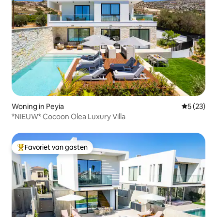
Woning in Peyia
Gemiddelde
5 (23)
*NIEUW* Cocoon Olea Luxury Villa
Favoriet van gasten
Topfavoriet van gasten