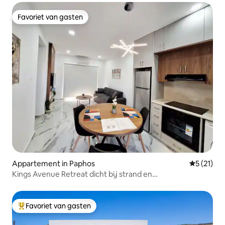
Favoriet van gasten
Favoriet van gasten
Appartement in Paphos
Gemiddeld
5 (21)
Kings Avenue Retreat dicht bij strand en
bezienswaardigheden
Favoriet van gasten
Topfavoriet van gasten