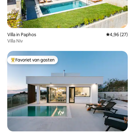
Villa in Paphos
Gemiddelde be
4,96 (27)
Villa Niv
Favoriet van gasten
Topfavoriet van gasten