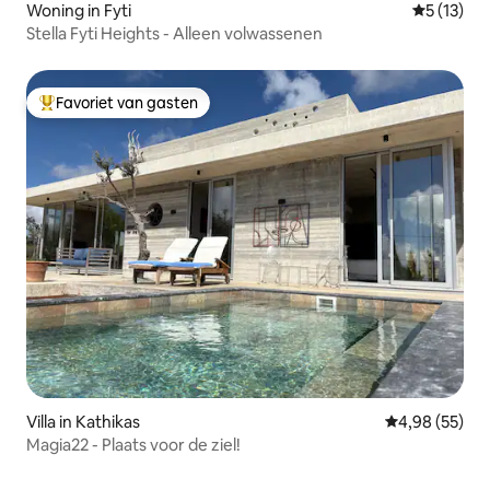
Woning in Fyti
Gemiddeld
5 (13)
Stella Fyti Heights - Alleen volwassenen
Favoriet van gasten
Topfavoriet van gasten
Villa in Kathikas
Gemiddelde be
4,98 (55)
Magia22 - Plaats voor de ziel!