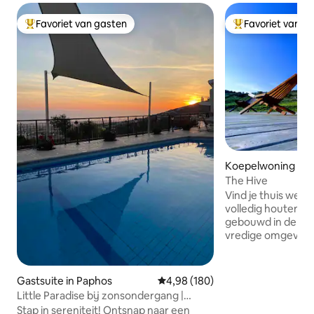
Favoriet van gasten
Favoriet van g
Topfavoriet van gasten
Topfavoriet van 
Koepelwoning in 
The Hive
Vind je thuis weg 
volledig houten k
gebouwd in de natu
vredige omgeving.
sereniteit te midd
Gelegen op 5 km van het centrum van
Peyeia, op 8 km va
Gastsuite in Paphos
Gemiddelde beoordeling van 4,9
4,98 (180)
km van Pafos in he
Little Paradise bij zonsondergang |
Akoursos met een 
Zwembad en prachtig uitzicht op zee
Stap in sereniteit! Ontsnap naar een