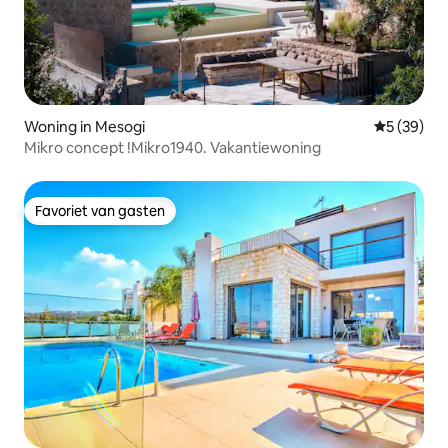
Woning in Mesogi
Gemiddelde
5 (39)
Mikro concept !Mikro1940. Vakantiewoning
Favoriet van gasten
Favoriet van gasten