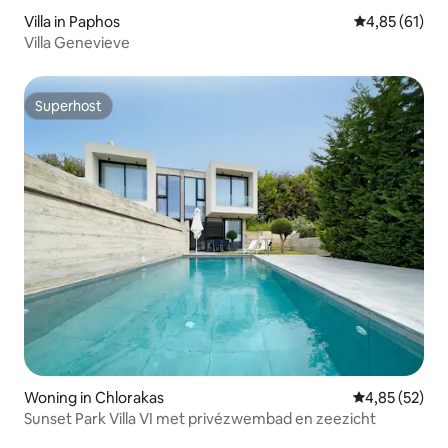
Villa in Paphos
Gemiddelde be
4,85 (61)
Villa Genevieve
Superhost
Superhost
Woning in Chlorakas
Gemiddelde be
4,85 (52)
Sunset Park Villa VI met privézwembad en zeezicht