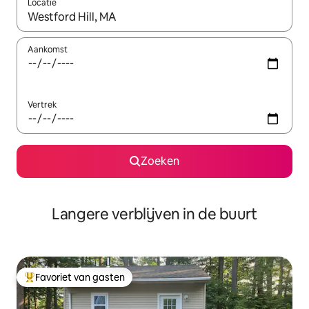
Locatie
Wanneer er resultaten beschikbaar zijn, maak je een keuze met 
Aankomst
Vertrek
Zoeken
Langere verblijven in de buurt
Favoriet van gasten
Topfavoriet van gasten