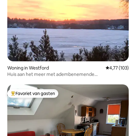
Woning in Westford
Gemiddelde beo
4,77 (103)
Huis aan het meer met adembenemende
zonsondergangen!
Favoriet van gasten
Topfavoriet van gasten