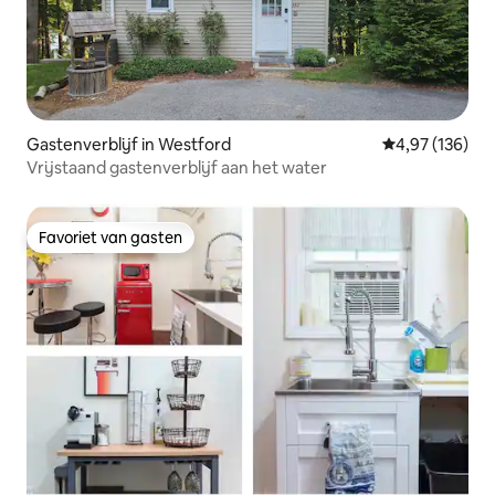
Gastenverblijf in Westford
Gemiddelde beo
4,97 (136)
Vrijstaand gastenverblijf aan het water
Favoriet van gasten
Favoriet van gasten