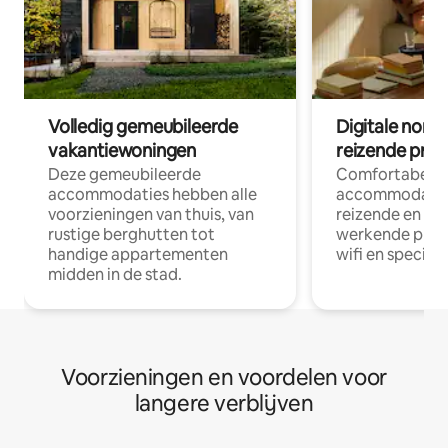
Volledig gemeubileerde
Digitale nom
vakantiewoningen
reizende prof
Deze gemeubileerde
Comfortabele
accommodaties hebben alle
accommodatie
voorzieningen van thuis, van
reizende en op
rustige berghutten tot
werkende profe
handige appartementen
wifi en special
midden in de stad.
Voorzieningen en voordelen voor
langere verblijven