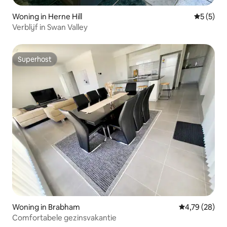
Woning in Herne Hill
Gemiddeld
5 (5)
Verblijf in Swan Valley
Superhost
Superhost
Woning in Brabham
Gemiddelde be
4,79 (28)
Comfortabele gezinsvakantie