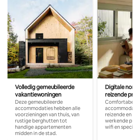
Volledig gemeubileerde
Digitale nom
vakantiewoningen
reizende prof
Deze gemeubileerde
Comfortabele
accommodaties hebben alle
accommodatie
voorzieningen van thuis, van
reizende en op
rustige berghutten tot
werkende profe
handige appartementen
wifi en special
midden in de stad.