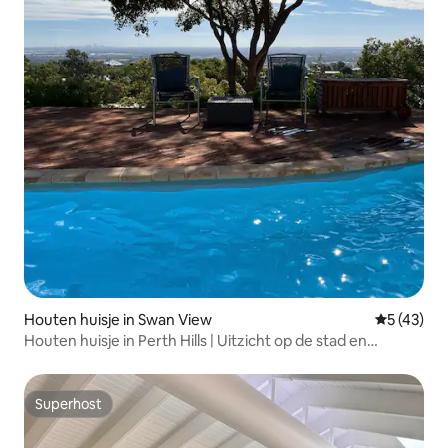
Houten huisje in Swan View
Gemiddelde
5 (43)
Houten huisje in Perth Hills | Uitzicht op de stad en
zwembadterras
Superhost
Superhost