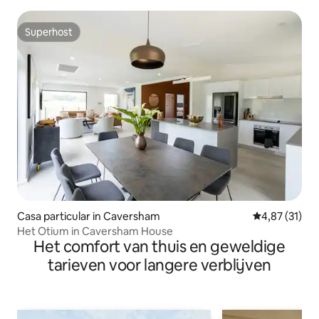
Superhost
Superhost
Casa particular in Caversham
Gemiddelde be
4,87 (31)
Het Otium in Caversham House
Het comfort van thuis en geweldige
tarieven voor langere verblijven