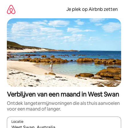
Ga
direct
Je plek op Airbnb zetten
naar
inhoud
Verblijven van een maand in West Swan
Ontdek langetermijnwoningen die als thuis aanvoelen
voor een maand of langer.
Locatie
Wanneer er resultaten beschikbaar zijn, maak je een keuze met 