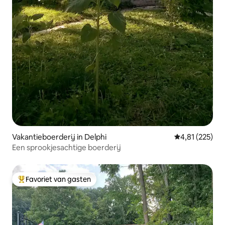
Vakantieboerderij in Delphi
Gemiddelde beo
4,81 (225)
Een sprookjesachtige boerderij
Favoriet van gasten
Topfavoriet van gasten