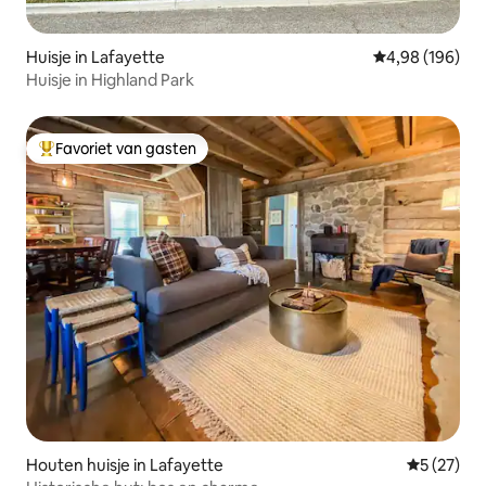
Huisje in Lafayette
Gemiddelde beo
4,98 (196)
Huisje in Highland Park
Favoriet van gasten
Topfavoriet van gasten
Houten huisje in Lafayette
Gemiddelde
5 (27)