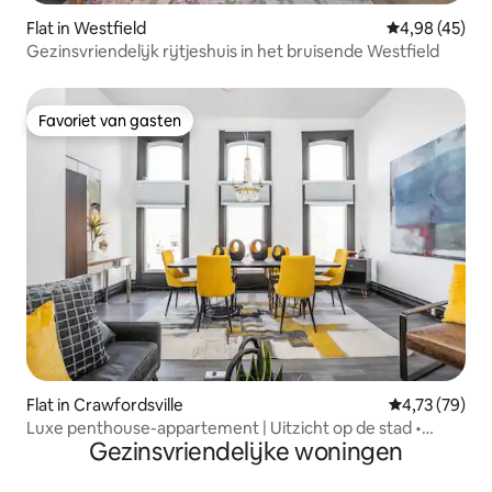
Flat in Westfield
Gemiddelde be
4,98 (45)
Gezinsvriendelijk rijtjeshuis in het bruisende Westfield
Favoriet van gasten
Favoriet van gasten
Flat in Crawfordsville
Gemiddelde be
4,73 (79)
Luxe penthouse-appartement | Uitzicht op de stad •
Gezinsvriendelijke woningen
Parkeren • Open haard