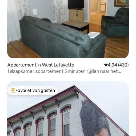
Appartement in West Lafayette
Gemiddelde beo
4,94 (430)
1 slaapkamer appartement 5 minuten rijden naar het
midden van Purdue
Favoriet van gasten
Topfavoriet van gasten