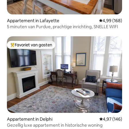
Appartement in Lafayette
Gemiddelde beo
4,99 (168)
5 minuten van Purdue, prachtige inrichting, SNELLE WIFI
Favoriet van gasten
Topfavoriet van gasten
Appartement in Delphi
Gemiddelde beo
4,97 (146)
Gezellig luxe appartement in historische woning