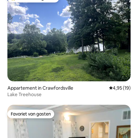
Topfavoriet van gasten
Appartement in Crawfordsville
Gemiddelde be
4,95 (19)
Lake Treehouse
Favoriet van gasten
Favoriet van gasten