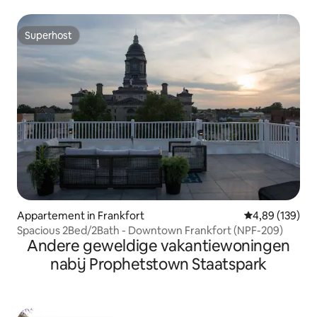
Superhost
Superhost
Appartement in Frankfort
Gemiddelde beo
4,89 (139)
Spacious 2Bed/2Bath - Downtown Frankfort (NPF-209)
Andere geweldige vakantiewoningen
nabij Prophetstown Staatspark