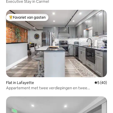
Executive Stay in Carmel
Favoriet van gasten
Topfavoriet van gasten
Flat in Lafayette
Gemiddelde
5 (40)
Appartement met twee verdiepingen en twee
slaapkamers en 2,5 badkamers in het centrum.