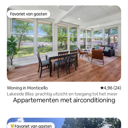
ontspannen
Favoriet van gasten
Favoriet van gasten
Woning in Monticello
Gemiddelde be
4,96 (24)
Lakeside Bliss: prachtig uitzicht en toegang tot het meer
Appartementen met airconditioning
Favoriet van gasten