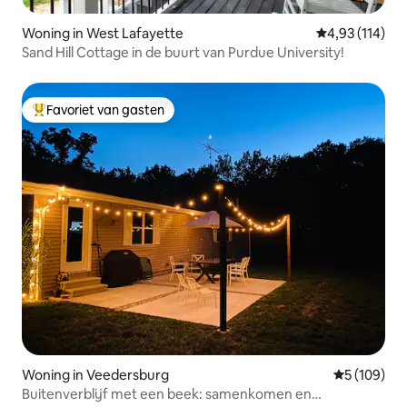
Woning in West Lafayette
Gemiddelde beo
4,93 (114)
Sand Hill Cottage in de buurt van Purdue University!
Favoriet van gasten
Topfavoriet van gasten
Woning in Veedersburg
Gemiddelde 
5 (109)
Buitenverblijf met een beek: samenkomen en