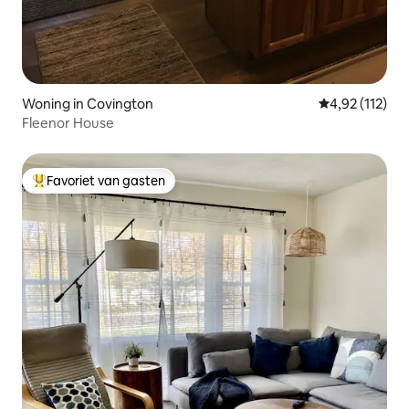
Woning in Covington
Gemiddelde be
4,92 (112)
Fleenor House
Favoriet van gasten
Topfavoriet van gasten