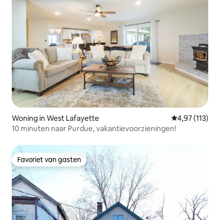
Woning in West Lafayette
Gemiddelde be
4,97 (113)
10 minuten naar Purdue, vakantievoorzieningen!
Favoriet van gasten
Favoriet van gasten