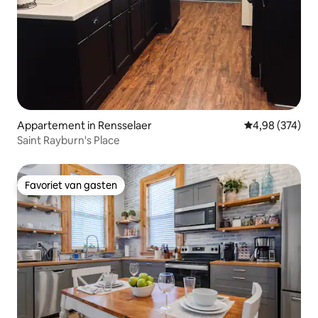
Appartement in Rensselaer
Gemiddelde beo
4,98 (374)
Saint Rayburn's Place
Favoriet van gasten
Favoriet van gasten