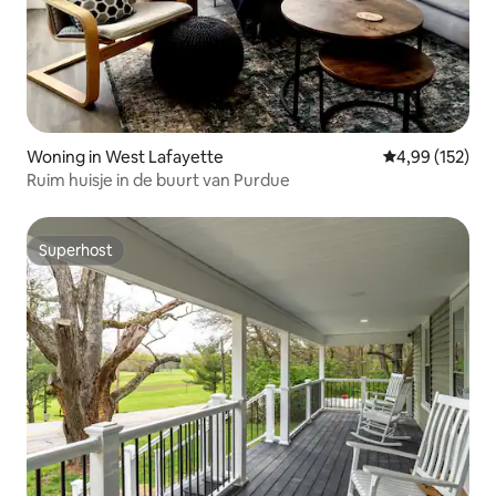
Woning in West Lafayette
Gemiddelde beo
4,99 (152)
Ruim huisje in de buurt van Purdue
Superhost
Superhost