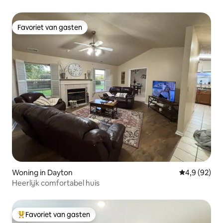
Favoriet van gasten
Favoriet van gasten
Woning in Dayton
Gemiddelde b
4,9 (92)
Heerlijk comfortabel huis
Favoriet van gasten
Topfavoriet van gasten