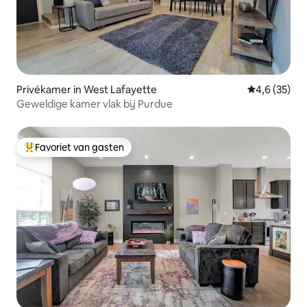
Privékamer in West Lafayette
Gemiddelde b
4,6 (35)
Geweldige kamer vlak bij Purdue
Favoriet van gasten
Topfavoriet van gasten