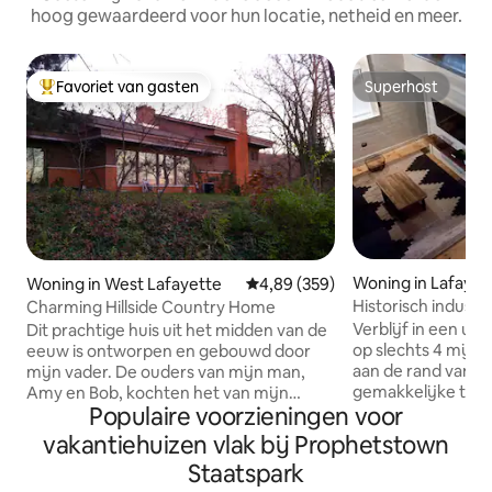
hoog gewaardeerd voor hun locatie, netheid en meer.
Favoriet van gasten
Superhost
Topfavoriet van gasten
Superhost
Woning in Lafayet
Woning in West Lafayette
Gemiddelde beoordeling van 4,8
4,89 (359)
Historisch industr
Charming Hillside Country Home
Verblijf in een uni
Dit prachtige huis uit het midden van de
op slechts 4 mijl 
eeuw is ontworpen en gebouwd door
aan de rand van d
mijn vader. De ouders van mijn man,
gemakkelijke toeg
Amy en Bob, kochten het van mijn
Populaire voorzieningen voor
restaurants. Dit v
ouders en hebben het gerenoveerd.
werd in 1890 gebo
Het is gevuld met licht, boeken en
vakantiehuizen vlak bij Prophetstown
schoolgebouw en 
originele kunst. Binnen voelt het alsof je
Staatspark
charme met indust
buiten bent. Het is nog steeds ingericht