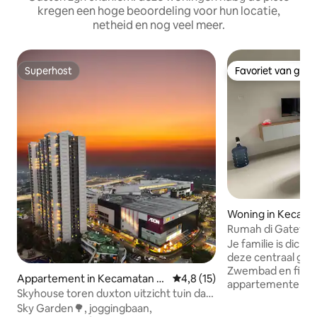
kregen een hoge beoordeling voor hun locatie,
netheid en nog veel meer.
Superhost
Favoriet van gas
Superhost
Favoriet van gas
Woning in Kecama
di
Rumah di Gateway
Je familie is dicht 
deze centraal gele
Zwembad en fitne
Appartement in Kecamatan P
Gemiddelde beoordeling van 4
4,8 (15)
appartementen k
agedangan
Skyhouse toren duxton uitzicht tuin dan
gebruikt. Comfort
zwembad
Sky Garden🌳, joggingbaan,
en vredig in het 