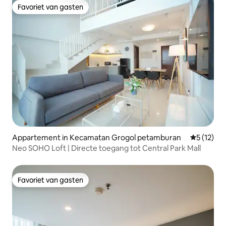
Favoriet van gasten
Favoriet van gasten
Appartement in Kecamatan Grogol petamburan
Gemiddeld
5 (12)
Neo SOHO Loft | Directe toegang tot Central Park Mall
Favoriet van gasten
Favoriet van gasten