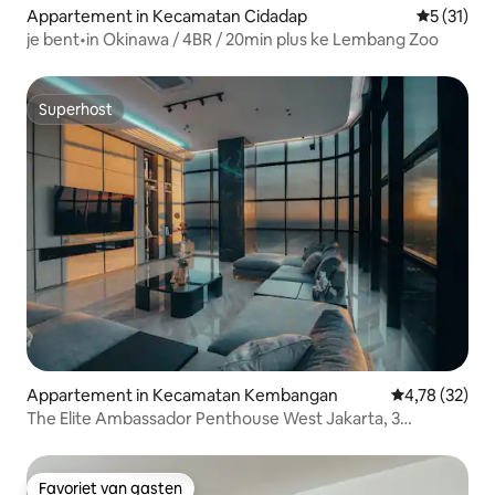
Appartement in Kecamatan Cidadap
Gemiddeld
5 (31)
je bent•in Okinawa / 4BR / 20min plus ke Lembang Zoo
Superhost
Superhost
Appartement in Kecamatan Kembangan
Gemiddelde be
4,78 (32)
The Elite Ambassador Penthouse West Jakarta, 3
slaapkamers
Favoriet van gasten