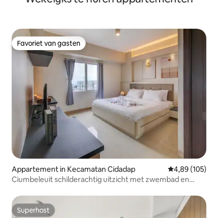
Favoriet van gasten
Favoriet van gasten
Appartement in Kecamatan Cidadap
Gemiddelde beo
4,89 (105)
Ciumbeleuit schilderachtig uitzicht met zwembad en
Playstation 5
Superhost
Superhost