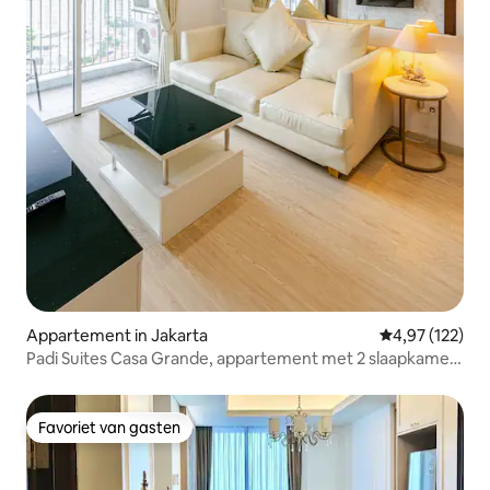
Appartement in Jakarta
Gemiddelde beo
4,97 (122)
Padi Suites Casa Grande, appartement met 2 slaapkamers
en toegang tot het winkelcentrum
Favoriet van gasten
Favoriet van gasten