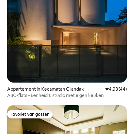
Appartement in Kecamatan Cilandak
Gemiddelde be
4,93 (44)
ABC-flats - Eenheid 1: studio met eigen keuken
Favoriet van gasten
Favoriet van gasten