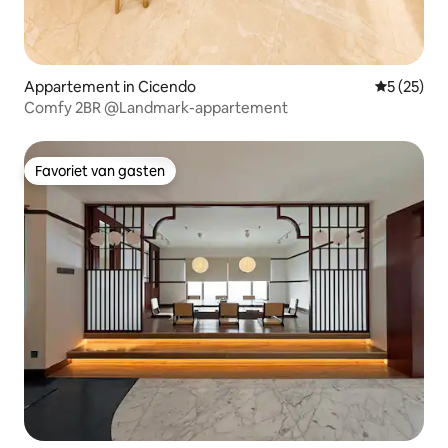
Appartement in Cicendo
Gemiddelde
5 (25)
Comfy 2BR @Landmark-appartement
Favoriet van gasten
Favoriet van gasten