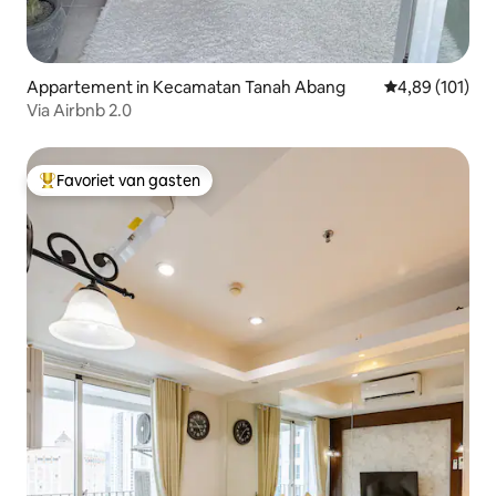
Appartement in Kecamatan Tanah Abang
Gemiddelde beo
4,89 (101)
Via Airbnb 2.0
Favoriet van gasten
Topfavoriet van gasten