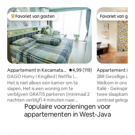
Favoriet van gasten
Favoriet van gas
Topfavoriet van gasten
Favoriet van gas
Appartement in Kecamatan
Gemiddelde beoordeling van 4,9
4,99 (119)
Appartement in T
Coblong
ng
DAGO Homy | KingBed | Netflix |
2BR Gezellige Lof
FastWiFi | 4Guests
|Positano Artist D
Het is niet alleen een kamer om te
Welkom in ons ch
slapen, Het is een woning om te
Italië - Geïnspir
verblijven GRATIS parkeren (minimaal 2
twee slaapkamers 
nachten verblijf) 4 minuten naar
centraal gelegen p
Populaire voorzieningen voor
Simpang Dago/autovrije dag (600m) 4
SCBD & Sudirman A
minuten naar ITB (750m) 5 minuten naar
biedt een prachtig
appartementen in West-Java
Bandung Zoo (1,4 km) 6 minuten naar
een volledig uitg
UNPAD Dipatiukur (2 km) 10 minuten
comfortabele en s
naar Cihampelas Walk (3,2 km) 10
die perfect is om
minuten naar PVJ Mall (3,5 km) 15
dag verkennen. Je zult genieten van