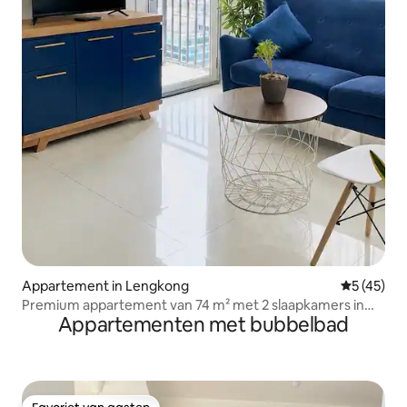
Appartement in Lengkong
Gemiddelde
5 (45)
Premium appartement van 74 m² met 2 slaapkamers in
Appartementen met bubbelbad
Grand Asia Afrika van My Daily