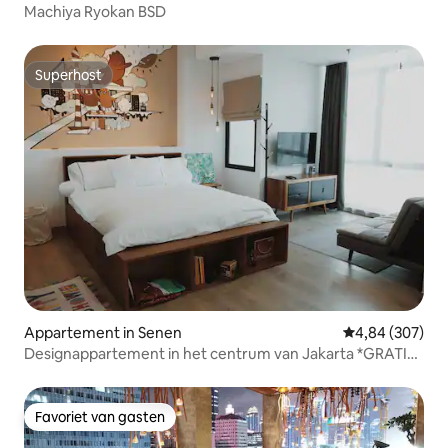
Machiya Ryokan BSD
Superhost
Superhost
Appartement in Senen
Gemiddelde beo
4,84 (307)
Designappartement in het centrum van Jakarta *GRATIS
WIFI*
Favoriet van gasten
Favoriet van gasten