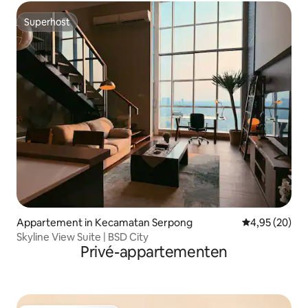
Superhost
Superhost
Appartement in Kecamatan Serpong
Gemiddelde be
4,95 (20)
Skyline View Suite | BSD City
Privé-appartementen