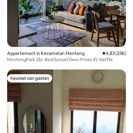
Appartement in Kecamatan Menteng
Gemiddelde beo
4,83 (236)
MentengPark 2br-BestSunsetView-PrivéLift-Netflix
Favoriet van gasten
Favoriet van gasten