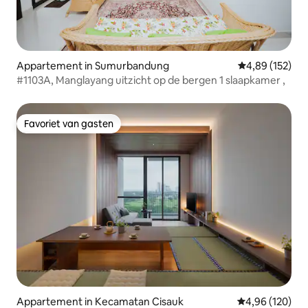
Appartement in Sumurbandung
Gemiddelde beo
4,89 (152)
#1103A, Manglayang uitzicht op de bergen 1 slaapkamer ,
Favoriet van gasten
Favoriet van gasten
Appartement in Kecamatan Cisauk
Gemiddelde beo
4,96 (120)