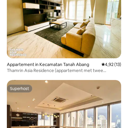
Appartement in Kecamatan Tanah Abang
Gemiddelde be
4,92 (13)
Thamrin Asia Residence (appartement met twee
verdiepingen)
Superhost
Superhost