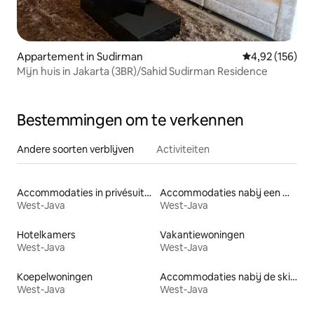
Appartement in Sudirman
Gemiddelde beo
4,92 (156)
Mijn huis in Jakarta (3BR)/Sahid Sudirman Residence
Bestemmingen om te verkennen
Andere soorten verblijven
Activiteiten
Accommodaties in privésuites
Accommodaties nabij een meer
West-Java
West-Java
Hotelkamers
Vakantiewoningen
West-Java
West-Java
Koepelwoningen
Accommodaties nabij de skipiste
West-Java
West-Java