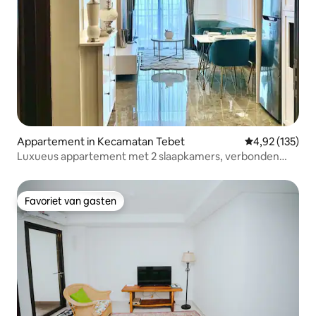
Appartement in Kecamatan Tebet
Gemiddelde beo
4,92 (135)
Luxueus appartement met 2 slaapkamers, verbonden
met winkelcentrum Kota Kasablanka
Favoriet van gasten
Favoriet van gasten