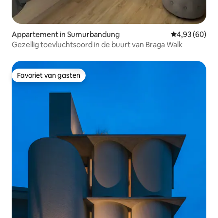
Appartement in Sumurbandung
Gemiddelde be
4,93 (60)
Gezellig toevluchtsoord in de buurt van Braga Walk
Favoriet van gasten
Favoriet van gasten