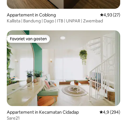
Appartement in Coblong
Gemiddelde be
4,93 (27)
Kallista | Bandung | Dago | ITB | UNPAR | Zwembad
Favoriet van gasten
Favoriet van gasten
Appartement in Kecamatan Cidadap
Gemiddelde be
4,9 (294)
Sare21