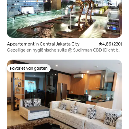
Appartement in Central Jakarta City
Gemiddelde beo
4,86 (220)
Gezellige en hygiënische suite @ Sudirman CBD [Dicht bij
MRT]
Favoriet van gasten
Favoriet van gasten