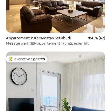
Appartement in Kecamatan Setiabudi
Gemiddelde b
4,74 (42)
Meesterwerk 3BR appartement 176m2, eigen lift
Favoriet van gasten
Topfavoriet van gasten