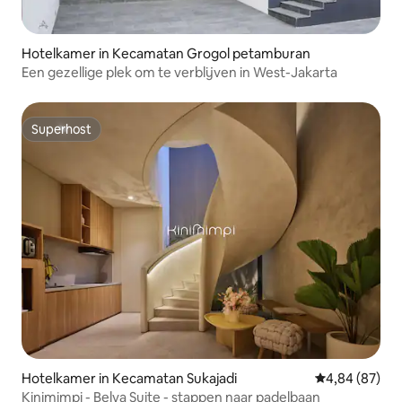
Hotelkamer in Kecamatan Grogol petamburan
Een gezellige plek om te verblijven in West-Jakarta
Superhost
Superhost
Hotelkamer in Kecamatan Sukajadi
Gemiddelde be
4,84 (87)
Kinimimpi - Belva Suite - stappen naar padelbaan