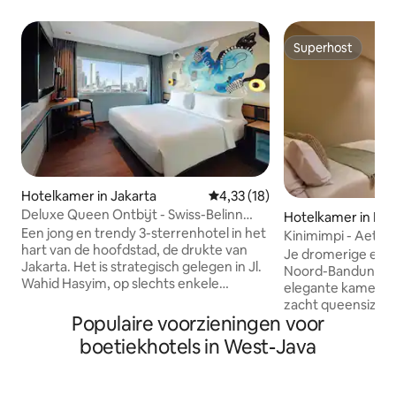
Superhost
Superhost
Hotelkamer in Jakarta
Gemiddelde beoordeling van 4,
4,33 (18)
Deluxe Queen Ontbijt - Swiss-Belinn
Hotelkamer in Ke
Wahid Hasyim
Een jong en trendy 3-sterrenhotel in het
kajadi
Kinimimpi - Aether
hart van de hoofdstad, de drukte van
padelbaan
Je dromerige en ru
Jakarta. Het is strategisch gelegen in Jl.
Noord-Bandung. Ontsnap naar onze
Wahid Hasyim, op slechts enkele
elegante kamer v
minuten afstand van de centrale
zacht queensize b
zakenwereld, de overheid en de winkel-
Populaire voorzieningen voor
balkon te midden v
en handelsdistricten in Jakarta! Het
van Bandung. Til je verblijf naar een
boetiekhotels in West-Java
treinstation van de luchthaven en het
hoger niveau: het
treinstation van Gambir liggen op
Padel Court ligt o
minder dan 5 km van het hotel. De
afstand, perfect 