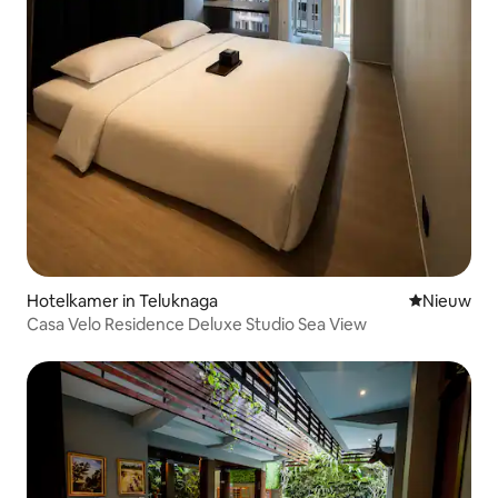
Hotelkamer in Teluknaga
Nieuwe ac
Nieuw
Casa Velo Residence Deluxe Studio Sea View