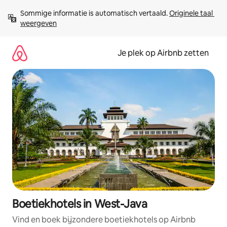
Ga
Sommige informatie is automatisch vertaald. 
Originele taal 
direct
weergeven
naar
inhoud
Je plek op Airbnb zetten
Boetiekhotels in West-Java
Vind en boek bijzondere boetiekhotels op Airbnb