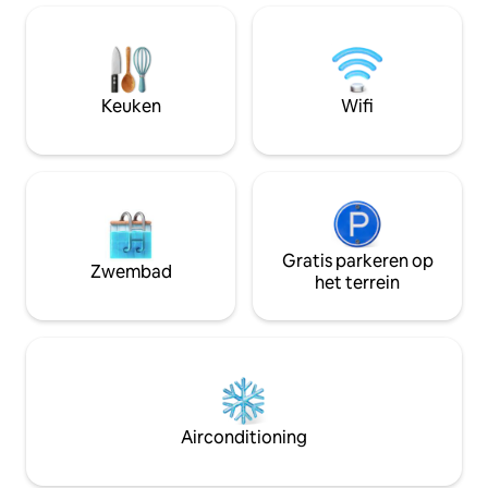
toplocatie van het hotel is ideaal voor
levensstijl! Gelegen op slechts 5
zowel zakenreizigers als
minuten van Paste
vakantiegangers, vanwege de nabijheid
van gratis wifi, ai
van meerdere eetgelegenheden,
water en gedeelde
entertainmentzones en toeristische
serene comfort e
Keuken
Wifi
attracties.<br><br>Alle kamers zijn
gemak. Boek vandaag nog je verfijnde
smaakvol ingericht met moderne
uitstapje!
minimalistische thema 's. Gezien het
comfort van de gasten zijn de kamers
uitgerust met een scala aan goed
uitgeruste functies, waaronder
elektrische koffiezetapparaten, een
kluisje in de kamer, een minikoelkast,
Gratis parkeren op
Zwembad
gratis snelle wifi, gratis flessen water en
het terrein
24 uur per dag in de kamer dineren.<br>
<br>Voor een vriendelijke en informele
culinaire ervaring biedt Bang Bang
Restaurant and Bar een breed scala aan
gerechten en dranken met een
touchless menu om uit te kiezen. De
sfeer wordt verder versterkt met
Airconditioning
houten elementen en stijlvolle
kleurrijke ontwerpen, waardoor de
visuele ervaring net zo aangenaam is.