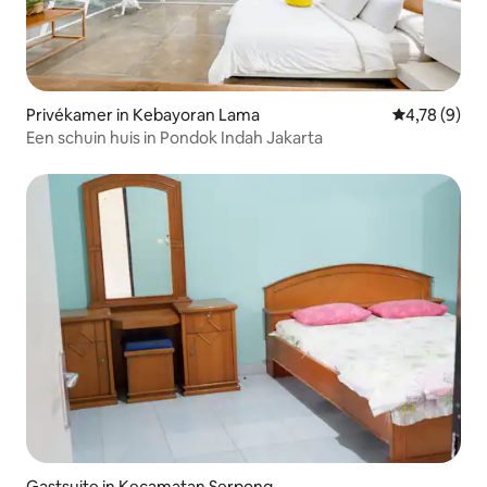
Privékamer in Kebayoran Lama
Gemiddelde b
4,78 (9)
Een schuin huis in Pondok Indah Jakarta
Gastsuite in Kecamatan Serpong