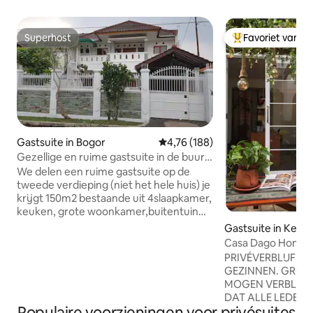
Superhost
Favoriet van g
Superhost
Topfavoriet van 
Gastsuite in Bogor
Gemiddelde beoordeling van 4,7
4,76 (188)
Gezellige en ruime gastsuite in de buurt
van Kbn Raya & TrainSt
We delen een ruime gastsuite op de
tweede verdieping (niet het hele huis) je
krijgt 150m2 bestaande uit 4slaapkamer,
keuken, grote woonkamer,buitentuin
met eigen directe toegang Geschikt
Gastsuite in Kec
voor een grote groep tot 20 personen of
long
Casa Dago Homy P
gewoon voor een nachtelijk vervoer. 15
Strategische Lo
PRIVÉVERBLIJF SP
minuten lopen van het treinstation en
GEZINNEN. GROE
de botanische tuin van Bogor (900
MOGEN VERBLIJV
meter) Aan de overkant van het
DAT ALLE LEDEN 
winkelcentrum en de markt. Gezellig,
Populaire voorzieningen voor privésuites
VROUWEN ZIJN. ONGEHUWDE STELLEN