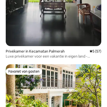
Privékamer in Kecamatan Palmerah
Gemiddelde
5 (57)
Luxe privékamer voor een vakantie in eigen land -
Huisdiervriendelijk
Favoriet van gasten
Favoriet van gasten