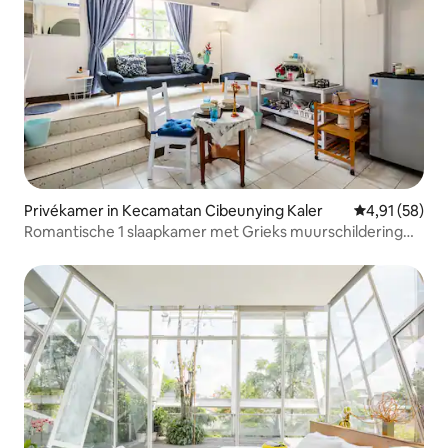
Privékamer in Kecamatan Cibeunying Kaler
Gemiddelde be
4,91 (58)
Romantische 1 slaapkamer met Grieks muurschildering
@DagoEVCharger.