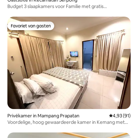
Budget 3 slaapkamers voor Familie met gratis
parkeergelegenheid
Favoriet van gasten
Favoriet van gasten
Privékamer in Mampang Prapatan
Gemiddelde be
4,93 (91)
Voordelige, hoog gewaardeerde kamer in Kemang met
snelle wifi